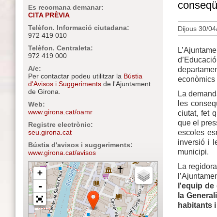
conseqüè
Es recomana demanar:
CITA PRÈVIA
Telèfon. Informació ciutadana:
Dijous 30/04
972 419 010
Telèfon. Centraleta:
L’Ajuntam
972 419 000
d’Educació
A/e:
departame
Per contactar podeu utilitzar la
Bústia
econòmics p
d'Avisos i Suggeriments
de l'Ajuntament
de Girona.
La demanda
les conseqü
Web:
www.girona.cat/oamr
ciutat, fet
que el pres
Registre electrònic:
escoles esm
seu.girona.cat
inversió i 
Bústia d'avisos i suggeriments:
municipi.
www.girona.cat/avisos
La regidora
l’Ajuntame
l'equip de
la General
habitants i