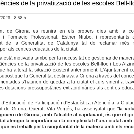
ncies de la privatització de les escoles Bell-ll
/2026 - 8.58 h
ent de Girona es reunirà en els propers dies amb la con
 i Formació Professional, Esther Niubó, i representants 
nt de la Generalitat de Catalunya tal de reclamar més r
er als centres educatius de la ciutat.
 està motivada també per la necessitat de gestionar de maner
ències de la privatització de les escoles Bell-lloc i Les Alzin
 que ha alterat la situació existent anteriorment. L'Ajuntament 
supost que la Generalitat destinava a Girona a través del concer
entades s’haurien de quedar a la ciutat el curs vinent a trav
les dotacions pressupostàries extraordinàries als centres educa
 d’Educació, de Participació i d’Estadística i Atenció a la Ciut
nt de Girona, Queralt Vila Vergés, ha assenyalat que “
la vol
 govern de Girona, amb l’alcalde al capdavant, és que el g
itat atengui la importància i la complexitat d'una ciutat amb
 que es treballi per la singularitat de la mateixa amb els re