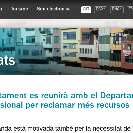
a
Turisme
Seu electrònica
CAT
ESP*
ENG*
FR
ats
ntament es reunirà amb el Departa
sional per reclamar més recursos 
da està motivada també per la necessitat de 