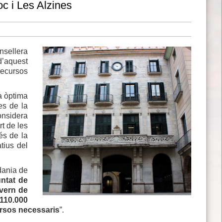
oc i Les Alzines
sellera
d’aquest
ecursos
a òptima
es de la
considera
t de les
és de la
tius del
adania de
untat de
overn de
 110.000
cursos necessaris
”.