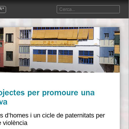
A*
ojectes per promoure una
iva
es d’homes i un cicle de paternitats per
e violència