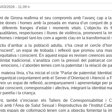
/03/2026 - 11.09 h
nt de Girona reafirma el seu compromís amb l’avanç cap a la 
ntre dones i homes amb la posada en marxa d’un conjunt de p
 diferents franges d’edat i moments vitals. L’objectiu és 
gualitàries, respectuoses i lliures de violència, promovent la i
 homes i interpel·lant-los com a agents clau en la transformació 
ctiu d’arribar a la població adulta, s’ha creat el cercle d’h
nscient”, un espai de trobada i reflexió que promou una masc
equitativa i conscient. En aquest espai es revisen creences as
initat tradicional, s’analitza com la pressió del patriarcat co
 emocions, i s’aborden temes com la paternitat i la relació de pa
ateixa línia, s’ha iniciat el cicle “Parlar de paternitat: Identitat
 organitzat conjuntament amb el Servei d’Orientació i Atenció a 
ereix un espai de reflexió, acompanyament i aprenentatge per 
tat conscient, corresponsable i afectiva, integrant la identitat m
e parella i la criança.
t, també s’iniciaran els Tallers de Corresponsabilitat i 
ió amb l’Àrea de Salut Sexual i Reproductiva de l’Institut Cata
ests espais de coformació tenen com a objectiu fomentar la im