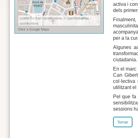
activa i co
dels primer
Finalment,
masculinita
acompanyar 
per a la cur
Algunes ac
transformac
ciutadania.
En el marc 
Can Gibert
col·lectiv
utilitzant e
Pel que fa 
sensibilit
sessions ha
Tornar