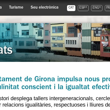
a
Turisme
Seu electrònica
CAT
ESP*
ENG*
FR
ats
ntament de Girona impulsa nous pr
initat conscient i la igualtat efect
stori desplega tallers intergeneracionals, cercl
 relacions igualitàries, respectuoses i lliures d