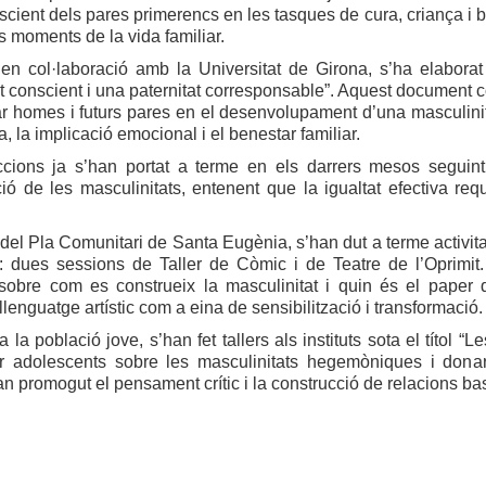
nscient dels pares primerencs en les tasques de cura, criança i b
s moments de la vida familiar.
 en col·laboració amb la Universitat de Girona, s’ha elabora
t conscient i una paternitat corresponsable”. Aquest document c
homes i futurs pares en el desenvolupament d’una masculinitat 
a, la implicació emocional i el benestar familiar.
cions ja s’han portat a terme en els darrers mesos seguint 
ió de les masculinitats, entenent que la igualtat efectiva req
del Pla Comunitari de Santa Eugènia, s’han dut a terme activit
: dues sessions de Taller de Còmic i de Teatre de l’Oprimit
a sobre com es construeix la masculinitat i quin és el paper
l llenguatge artístic com a eina de sensibilització i transformació.
a la població jove, s’han fet tallers als instituts sota el títol 
zar adolescents sobre les masculinitats hegemòniques i donar
n promogut el pensament crític i la construcció de relacions bas