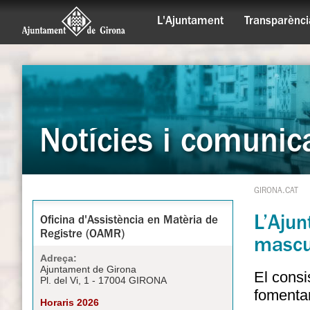
L'Ajuntament
Transparènci
Notícies i comunic
GIRONA.CAT
L’Aju
Oficina d'Assistència en Matèria de
Registre (OAMR)
mascul
Adreça:
Ajuntament de Girona
El consi
Pl. del Vi, 1 - 17004 GIRONA
fomentar
Horaris 2026