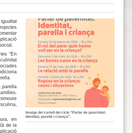
igualtat
rojectes
fomentar
mplicació
social.
omes “En
ulinitat
sociades
ndiciona
rella.
, parella
Famílies.
promoure
asculina,
Imatge del cartell del cicle “Parlar de paternitat:
Identitat, parella i criança”.
Cura, en
là de la
plicació