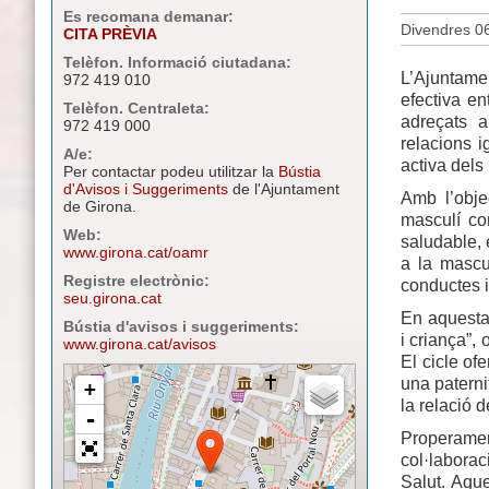
Es recomana demanar:
Divendres 06
CITA PRÈVIA
Telèfon. Informació ciutadana:
L’Ajuntame
972 419 010
efectiva e
Telèfon. Centraleta:
adreçats a
972 419 000
relacions i
A/e:
activa dels
Per contactar podeu utilitzar la
Bústia
d'Avisos i Suggeriments
de l'Ajuntament
Amb l’obje
de Girona.
masculí co
Web:
saludable, 
www.girona.cat/oamr
a la mascul
Registre electrònic:
conductes i
seu.girona.cat
En aquesta m
Bústia d'avisos i suggeriments:
i criança”,
www.girona.cat/avisos
El cicle of
una paterni
la relació d
Properamen
col·laborac
Salut. Aqu