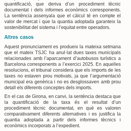
quantificació, que deriva d’un procediment tècnic
documentat i dels informes econòmics corresponents.
La sentència assenyala que el càlcul té en compte el
valor de mercat i que la quantia adoptada garanteix la
sostenibilitat del sistema i l’equitat entre operadors.
Altres casos
Aquest pronunciament es produeix la mateixa setmana
que el mateix TSJC ha anul·lat dues taxes municipals
relacionades amb l’aparcament d’autobusos turístics a
Barcelona corresponents a l’exercici 2025. En aquelles
resolucions, el tribunal considera que els imports de les
taxes no estaven prou motivats, ja que l’argumentació
municipal era genèrica i no es desglossaven amb prou
detall els diferents conceptes dels imports.
En el cas de Girona, en canvi, la sentència destaca que
la quantificació de la taxa és el resultat d’un
procediment tècnic documentat, en què es valoren
comparativament diferents alternatives i es justifica la
quantia adoptada a partir dels informes tècnics i
econòmics incorporats a l’expedient.