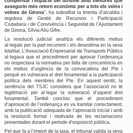
compensar l’impacte del turisme amb mesures que
assegurin més retorn econòmic per a tots els veïns i
veïnes de Girona
”, ha subratllat la tinenta d’alcaldia i
regidora de Gestió de Recursos i Participació
Ciutadana i de Convivència i Seguretat de l’Ajuntament
de Girona, Sílvia Aliu Gifre.
La resolució judicial analitza els diferents motius
al·legats per la part recurrent i els desestima en la seva
totalitat. L’Associació Empresarial de Transports Públics
al·legava que el procediment per aprovar l’ordenança
no respectava la normativa per falta de concurrència en
els motius d’urgència de la convocatòria del Ple i
perquè es vulnerava el dret fonamental a la participació
política dels membres del Ple. En aquest sentit, la
sentència del TSJC considera que l’associació no té
legitimació per al·legar la vulneració d’aquest dret
fonamental. També conclou que el procediment
d’aprovació de l’ordenança es va tramitar correctament,
amb la publicació adequada de l’aprovació inicial i amb
la resolució formal i motivada de les reclamacions
presentades durant el període d’exposició pública.
Pel que fa a l’import de la taxa, el tribunal valida la seva