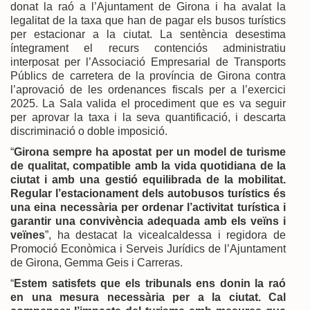
donat la raó a l’Ajuntament de Girona i ha avalat la
legalitat de la taxa que han de pagar els busos turístics
per estacionar a la ciutat. La sentència desestima
íntegrament el recurs contenciós administratiu
interposat per l’Associació Empresarial de Transports
Públics de carretera de la província de Girona contra
l’aprovació de les ordenances fiscals per a l’exercici
2025. La Sala valida el procediment que es va seguir
per aprovar la taxa i la seva quantificació, i descarta
discriminació o doble imposició.
“
Girona sempre ha apostat per un model de turisme
de qualitat, compatible amb la vida quotidiana de la
ciutat i amb una gestió equilibrada de la mobilitat.
Regular l’estacionament dels autobusos turístics és
una eina necessària per ordenar l’activitat turística i
garantir una convivència adequada amb els veïns i
veïnes
”, ha destacat la vicealcaldessa i regidora de
Promoció Econòmica i Serveis Jurídics de l’Ajuntament
de Girona, Gemma Geis i Carreras.
“
Estem satisfets que els tribunals ens donin la raó
en una mesura necessària per a la ciutat. Cal