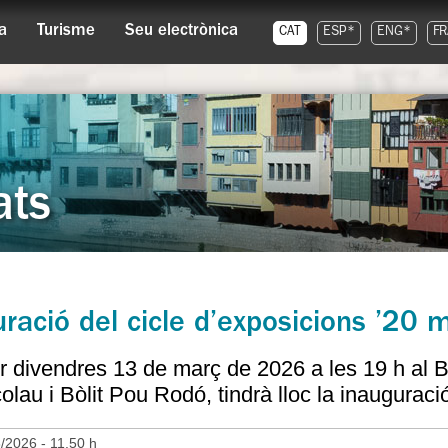
a
Turisme
Seu electrònica
CAT
ESP*
ENG*
FR
ats
ració del cicle d’exposicions ’20 
r divendres 13 de març de 2026 a les 19 h al Bò
olau i Bòlit Pou Rodó, tindrà lloc la inauguraci
3/2026 - 11.50 h