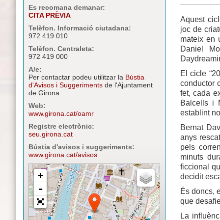
Es recomana demanar:
CITA PRÈVIA
Aquest cicl
Telèfon. Informació ciutadana:
joc de cria
972 419 010
mateix en 
Daniel Mo
Telèfon. Centraleta:
972 419 000
Daydreaming
A/e:
El cicle “2
Per contactar podeu utilitzar la
Bústia
conductor c
d'Avisos i Suggeriments
de l'Ajuntament
fet, cada e
de Girona.
Balcells i
Web:
establint no
www.girona.cat/oamr
Registre electrònic:
Bernat Dav
seu.girona.cat
anys rescat
pels corre
Bústia d'avisos i suggeriments:
www.girona.cat/avisos
minuts dur
ficcional q
decidit esc
És doncs, e
que desafie
La influènc