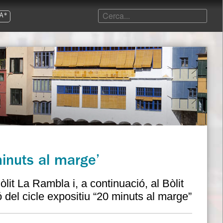
A*
minuts al marge’
lit La Rambla i, a continuació, al Bòlit
ó del cicle expositiu “20 minuts al marge”