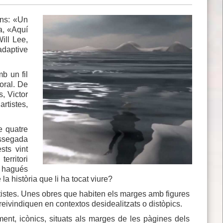
ons: «Un
a, «Aquí
ill Lee,
daptive
b un fil
oral. De
, Victor
rtistes,
e quatre
rossegada
sts vint
erritori
na hagués
a història que li ha tocat viure?
artistes. Unes obres que habiten els marges amb figures
reivindiquen en contextos desidealitzats o distòpics.
alment, icònics, situats als marges de les pàgines dels