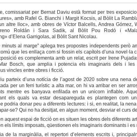
e, comissariat per Bernat Daviu està format per tres exposici
tures», amb Rafel G. Bianchi i Margit Kocsis, al Bòlit La Rambl
un altre lloc», amb obres de Víctor Balcells, Andrea Gómez, W
reno Roldán i Sara Sadik, al Bòlit Pou Rodó i «Mala
» d’Elena Garrigolas, al Bòlit Sant Nicolau.
0 minuts al marge” aplega tres propostes independents però am
omú que les enllaça com si fossin els capítols d’una novel·la c
xposició es complementa amb un relat, escrit per Irene Pujadas
 Mar Bosch, que amplia i potencia els imaginaris dels i les a
us vincles entre obres i ficció.
iu parteix d’una notícia de l’agost de 2020 sobre una nena d
ada per un ferri turístic a alta mar, on hi va arribar en ser ar
nts mentre es banyava enfilada en un unicorn inflable. Aque
ant els quals va estar desapareguda es plantegen com un t
ue podria donar peu a diferents lectures: i si, en realitat, la ne
apar-se? Qui no ha desitjat, en algun moment, desviar el curs de l
n aquest espai de ficció on es situen les obres dels diferents 
n els límits imposats, qüestionen els imaginaris dominants i es 
ia de la marginàlia, el repertori d’elements escrits i, princip