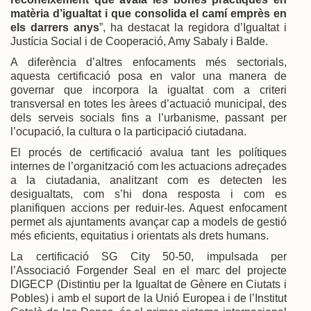
matèria d’igualtat i que consolida el camí emprès en
els darrers anys
”, ha destacat la regidora d’Igualtat i
Justícia Social i de Cooperació, Amy Sabaly i Balde.
A diferència d’altres enfocaments més sectorials,
aquesta certificació posa en valor una manera de
governar que incorpora la igualtat com a criteri
transversal en totes les àrees d’actuació municipal, des
dels serveis socials fins a l’urbanisme, passant per
l’ocupació, la cultura o la participació ciutadana.
El procés de certificació avalua tant les polítiques
internes de l’organització com les actuacions adreçades
a la ciutadania, analitzant com es detecten les
desigualtats, com s’hi dona resposta i com es
planifiquen accions per reduir-les. Aquest enfocament
permet als ajuntaments avançar cap a models de gestió
més eficients, equitatius i orientats als drets humans.
La certificació SG City 50-50, impulsada per
l’Associació Forgender Seal en el marc del projecte
DIGECP (Distintiu per la Igualtat de Gènere en Ciutats i
Pobles) i amb el suport de la Unió Europea i de l’Institut