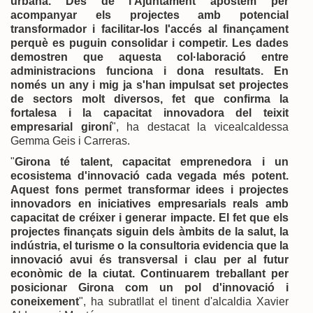
urbana. Des de l'Ajuntament apostem per
acompanyar els projectes amb potencial
transformador i facilitar-los l'accés al finançament
perquè es puguin consolidar i competir. Les dades
demostren que aquesta col·laboració entre
administracions funciona i dona resultats. En
només un any i mig ja s'han impulsat set projectes
de sectors molt diversos, fet que confirma la
fortalesa i la capacitat innovadora del teixit
empresarial gironí
", ha destacat la vicealcaldessa
Gemma Geis i Carreras.
"
Girona té talent, capacitat emprenedora i un
ecosistema d'innovació cada vegada més potent.
Aquest fons permet transformar idees i projectes
innovadors en iniciatives empresarials reals amb
capacitat de créixer i generar impacte. El fet que els
projectes finançats siguin dels àmbits de la salut, la
indústria, el turisme o la consultoria evidencia que la
innovació avui és transversal i clau per al futur
econòmic de la ciutat. Continuarem treballant per
posicionar Girona com un pol d'innovació i
coneixement
", ha subratllat el tinent d'alcaldia Xavier