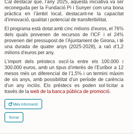
Cal destacar que, l'any 2025, aquesta iniciativa va ser
reconeguda per la Fundació Pi i Sunyer com una bona
pràctica en l'àmbit local, destacant-ne la capacitat
d'innovació, qualitat i potencial de transferibilitat.
El programa està dotat amb cinc milions d'euros, el 76%
dels quals provenen de recursos de l'ICF i el 24%
provenen del pressupost de l'Ajuntament de Girona, i té
una durada de quatre anys (2025-2028), a raó d'1,2
milions d'euros per any.
L'import dels préstecs oscil·la entre els 100.000 i
300.000 euros, amb un tipus d'interès de l'Euríbor a 12
mesos més un diferencial de l'1,5% i un termini màxim
de sis anys, amb possibilitat d'un període de carència
d'un any inclòs. Els préstecs es poden sol·licitar a
través de la
web de la banca pública de promoció
.
Més informació
Tornar