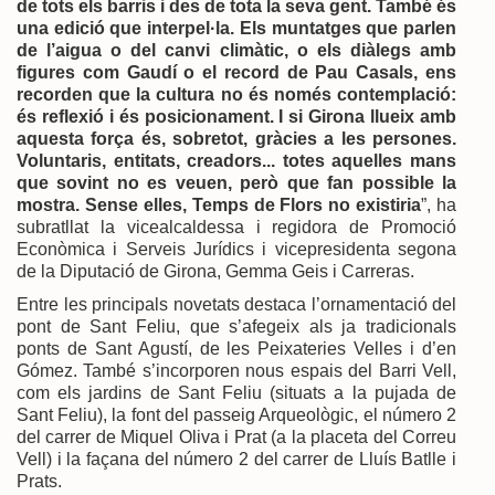
de tots els barris i des de tota la seva gent. També és
una edició que interpel·la. Els muntatges que parlen
de l’aigua o del canvi climàtic, o els diàlegs amb
figures com Gaudí o el record de Pau Casals, ens
recorden que la cultura no és només contemplació:
és reflexió i és posicionament. I si Girona llueix amb
aquesta força és, sobretot, gràcies a les persones.
Voluntaris, entitats, creadors... totes aquelles mans
que sovint no es veuen, però que fan possible la
mostra. Sense elles, Temps de Flors no existiria
”, ha
subratllat la vicealcaldessa i regidora de Promoció
Econòmica i Serveis Jurídics i vicepresidenta segona
de la Diputació de Girona, Gemma Geis i Carreras.
Entre les principals novetats destaca l’ornamentació del
pont de Sant Feliu, que s’afegeix als ja tradicionals
ponts de Sant Agustí, de les Peixateries Velles i d’en
Gómez. També s’incorporen nous espais del Barri Vell,
com els jardins de Sant Feliu (situats a la pujada de
Sant Feliu), la font del passeig Arqueològic, el número 2
del carrer de Miquel Oliva i Prat (a la placeta del Correu
Vell) i la façana del número 2 del carrer de Lluís Batlle i
Prats.