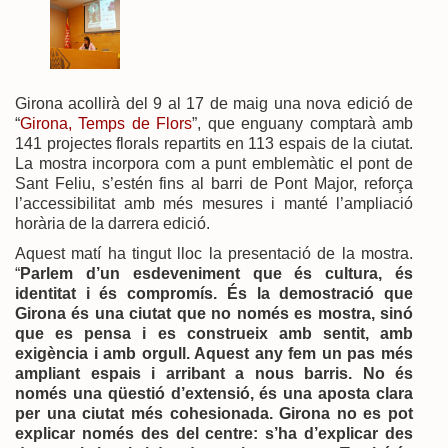
Girona acollirà del 9 al 17 de maig una nova edició de
“
Girona, Temps de Flors
”, que enguany comptarà amb
141 projectes florals repartits en 113 espais de la ciutat.
La mostra incorpora com a punt emblemàtic el pont de
Sant Feliu, s’estén fins al barri de Pont Major, reforça
l’accessibilitat amb més mesures i manté l’ampliació
horària de la darrera edició.
Aquest matí ha tingut lloc la presentació de la mostra.
“
Parlem d’un esdeveniment que és cultura, és
identitat i és compromís. És la demostració que
Girona és una ciutat que no només es mostra, sinó
que es pensa i es construeix amb sentit, amb
exigència i amb orgull. Aquest any fem un pas més
ampliant espais i arribant a nous barris. No és
només una qüestió d’extensió, és una aposta clara
per una ciutat més cohesionada. Girona no es pot
explicar només des del centre: s’ha d’explicar des