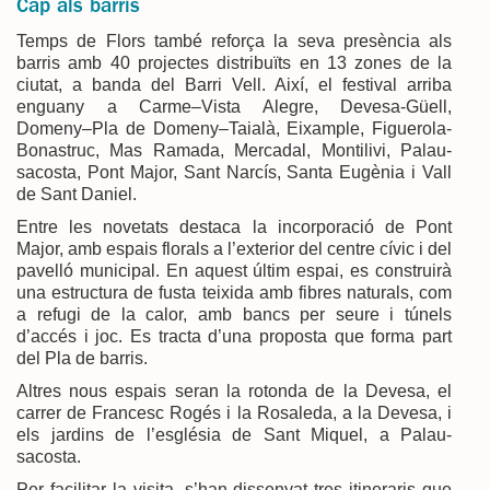
Cap als barris
Temps de Flors també reforça la seva presència als
barris amb 40 projectes distribuïts en 13 zones de la
ciutat, a banda del Barri Vell. Així, el festival arriba
enguany a Carme–Vista Alegre, Devesa-Güell,
Domeny–Pla de Domeny–Taialà, Eixample, Figuerola-
Bonastruc, Mas Ramada, Mercadal, Montilivi, Palau-
sacosta, Pont Major, Sant Narcís, Santa Eugènia i Vall
de Sant Daniel.
Entre les novetats destaca la incorporació de Pont
Major, amb espais florals a l’exterior del centre cívic i del
pavelló municipal. En aquest últim espai, es construirà
una estructura de fusta teixida amb fibres naturals, com
a refugi de la calor, amb bancs per seure i túnels
d’accés i joc. Es tracta d’una proposta que forma part
del Pla de barris.
Altres nous espais seran la rotonda de la Devesa, el
carrer de Francesc Rogés i la Rosaleda, a la Devesa, i
els jardins de l’església de Sant Miquel, a Palau-
sacosta.
Per facilitar la visita, s’han dissenyat tres itineraris que