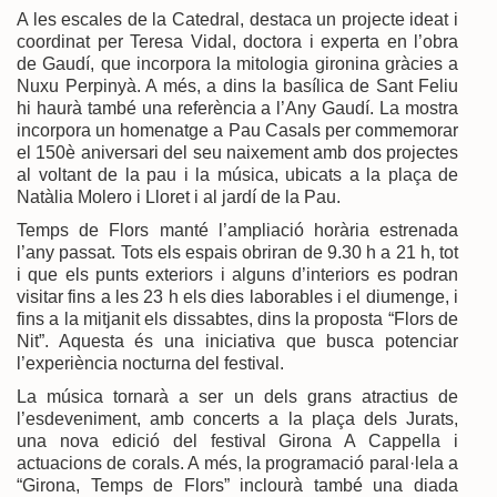
A les escales de la Catedral, destaca un projecte ideat i
coordinat per Teresa Vidal, doctora i experta en l’obra
de Gaudí, que incorpora la mitologia gironina gràcies a
Nuxu Perpinyà. A més, a dins la basílica de Sant Feliu
hi haurà també una referència a l’Any Gaudí. La mostra
incorpora un homenatge a Pau Casals per commemorar
el 150è aniversari del seu naixement amb dos projectes
al voltant de la pau i la música, ubicats a la plaça de
Natàlia Molero i Lloret i al jardí de la Pau.
Temps de Flors manté l’ampliació horària estrenada
l’any passat. Tots els espais obriran de 9.30 h a 21 h, tot
i que els punts exteriors i alguns d’interiors es podran
visitar fins a les 23 h els dies laborables i el diumenge, i
fins a la mitjanit els dissabtes, dins la proposta “Flors de
Nit”. Aquesta és una iniciativa que busca potenciar
l’experiència nocturna del festival.
La música tornarà a ser un dels grans atractius de
l’esdeveniment, amb concerts a la plaça dels Jurats,
una nova edició del festival Girona A Cappella i
actuacions de corals. A més, la programació paral·lela a
“Girona, Temps de Flors” inclourà també una diada