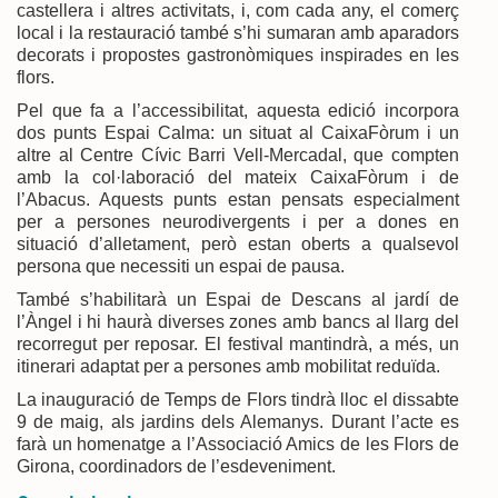
castellera i altres activitats, i, com cada any, el comerç
local i la restauració també s’hi sumaran amb aparadors
decorats i propostes gastronòmiques inspirades en les
flors.
Pel que fa a l’accessibilitat, aquesta edició incorpora
dos punts Espai Calma: un situat al CaixaFòrum i un
altre al Centre Cívic Barri Vell-Mercadal, que compten
amb la col·laboració del mateix CaixaFòrum i de
l’Abacus. Aquests punts estan pensats especialment
per a persones neurodivergents i per a dones en
situació d’alletament, però estan oberts a qualsevol
persona que necessiti un espai de pausa.
També s’habilitarà un Espai de Descans al jardí de
l’Àngel i hi haurà diverses zones amb bancs al llarg del
recorregut per reposar. El festival mantindrà, a més, un
itinerari adaptat per a persones amb mobilitat reduïda.
La inauguració de Temps de Flors tindrà lloc el dissabte
9 de maig, als jardins dels Alemanys. Durant l’acte es
farà un homenatge a l’Associació Amics de les Flors de
Girona, coordinadors de l’esdeveniment.