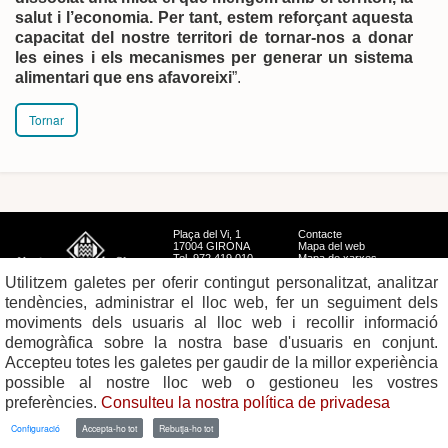
salut i l’economia. Per tant, estem reforçant aquesta
capacitat del nostre territori de tornar-nos a donar
les eines i els mecanismes per generar un sistema
alimentari que ens afavoreixi
”.
Tornar
Plaça del Vi, 1
Contacte
17004 GIRONA
Mapa del web
Tel. 972 419 010
Mapa de xarxes
Avís legal
Utilitzem galetes per oferir contingut personalitzat, analitzar
tendències, administrar el lloc web, fer un seguiment dels
moviments dels usuaris al lloc web i recollir informació
demogràfica sobre la nostra base d'usuaris en conjunt.
Accepteu totes les galetes per gaudir de la millor experiència
possible al nostre lloc web o gestioneu les vostres
preferències.
Consulteu la nostra política de privadesa
Configuració
Accepta-ho tot
Rebutja-ho tot