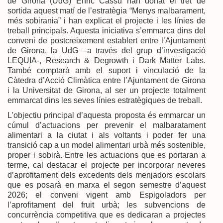
de Girona (UdG) Enric Cassú han donat el tret de
sortida aquest matí de l’estratègia “Menys malbarament,
més sobirania” i han explicat el projecte i les línies de
treball principals. Aquesta iniciativa s’emmarca dins del
conveni de postcreixement establert entre l’Ajuntament
de Girona, la UdG –a través del grup d’investigació
LEQUIA-, Research & Degrowth i Dark Matter Labs.
També comptarà amb el suport i vinculació de la
Càtedra d’Acció Climàtica entre l’Ajuntament de Girona
i la Universitat de Girona, al ser un projecte totalment
emmarcat dins les seves línies estratègiques de treball.
L’objectiu principal d’aquesta proposta és emmarcar un
cúmul d’actuacions per prevenir el malbaratament
alimentari a la ciutat i als voltants i poder fer una
transició cap a un model alimentari urbà més sostenible,
proper i sobirà. Entre les actuacions que es portaran a
terme, cal destacar el projecte per incorporar neveres
d’aprofitament dels excedents dels menjadors escolars
que es posarà en marxa el segon semestre d’aquest
2026; el conveni vigent amb Espigoladors per
l’aprofitament del fruit urbà; les subvencions de
concurrència competitiva que es dedicaran a projectes