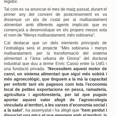
regidor.
Tal com es va anunciar el mes de maig passat, durant el
primer any del conveni de postcreixement es va
dissenyar un pla de ciutat per al malbaratament
alimentari amb diferents agents implicats que es
començarà a desenvolupar en els propers mesos sota
el nom de “Menys malbaratament, més sobirania”.
Cal destacar que un dels elements principals de
l’estratègia serà el projecte "Més sobirania i menys
malbaratament, per la transformació del sistema
alimentari a l’àrea urbana de Girona" del doctorat
industrial que duu a terme Enric Cassú entre la UdG i
una fundació privada. “
Necessitem aquest motor de
canvi, un sistema alimentari que sigui més sobirà i
més agroecològic, que tinguem a la mà la capacitat
per enfortir tant els pagesos com tota l’economia
local de petites exportacions en pesca, ramaderia,
agricultura i agroforesteria, per tal que puguin
aportar aquest valor afegit de l’agroecologia
vinculada al territori, a les xarxes d’economia social i
a la salut
”, ha assenyalat i ha afegit que “
hem perdut i
dissociat una mica el que mengem amb el territori, la