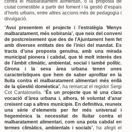
contra el malbaratament alimentari, o la proposta de
ciutat comestible a partir del foment i la gestió d’espais
d’horts urbans, entre altres accions més de pedagogia i
divulgació.
“
Avui presentem el projecte i l’estratègia ‘Menys
malbaratament, més sobirania’, que neix del conveni
de postcreixement que des de l’Ajuntament hem fet
amb diverses entitats des de l’inici del mandat. Es
tracta d’una proposta genuïna, amb una mirada
municipal pionera i cabdal, que té molt interès des
de l’àmbit climàtic, ambiental, social i també polític.
Girona i la seva àrea urbana tenen unes
característiques que hem de saber aprofitar en la
lluita contra el malbaratament alimentari més enllà
de la qüestió domèstica
”, ha remarcat el regidor Sergi
Cot Cantalosella. “
És un projecte que té una clara
vocació d’àrea urbana i, alhora, té voluntat d’anar
creixent cap a altres municipis. En definitiva, reuneix
una sèrie d’elements per fer més universal i
hegemònica la necessitat de lluitar contra el
malbaratament alimentari, com una pota cabdal en
termes climàtics, ambientals i socials
”, ha afegit el