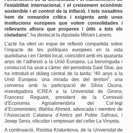
l’estabilitat internacional, i el creixement econòmic
sostenible i el control de la inflació. I tots nosaltres
hem de romandre crítics i exigents amb unes
institucions europees que volem consolidades i
rellevants alhora que properes i útils a tots els
ciutadans
”, ha destacat la diputada Míriam Lanero.
L’acte ha ofert un espai de reflexió compartida sobre
l’impacte de les polítiques europees en la vida
quotidiana i en l’àmbit local, coincidint amb els quaranta
anys de l’adhesió a la Unió Europea. La benvinguda i
conducció ha anat a càrrec del periodista Said Sbai, qui
ha introduït el diàleg central de la tarda: “40 anys a la
Unió Europea: una mirada des del territori”, una
conversa amb la participació de Sílvia Osuna,
investigadora ICREA a la Universitat de Girona;
Francesc Reguant, president de la Comissió
d’Economia Agroalimentària del Col·legi
d’Economistes; Wahba Ahmed, advocada i membre de
l’Associació Catalana d’Amics pel Poble Sahrauí, i
Josep Serra, viticultor i empresari del celler La Vinyeta.
A continuació, Rositsa Kratunkova, de la Universitat de