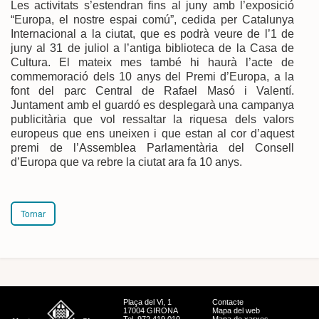
Les activitats s’estendran fins al juny amb l’exposició
“Europa, el nostre espai comú”, cedida per Catalunya
Internacional a la ciutat, que es podrà veure de l’1 de
juny al 31 de juliol a l’antiga biblioteca de la Casa de
Cultura. El mateix mes també hi haurà l’acte de
commemoració dels 10 anys del Premi d’Europa, a la
font del parc Central de Rafael Masó i Valentí.
Juntament amb el guardó es desplegarà una campanya
publicitària que vol ressaltar la riquesa dels valors
europeus que ens uneixen i que estan al cor d’aquest
premi de l’Assemblea Parlamentària del Consell
d’Europa que va rebre la ciutat ara fa 10 anys.
Tornar
Plaça del Vi, 1
Contacte
17004 GIRONA
Mapa del web
Tel. 972 419 010
Mapa de xarxes