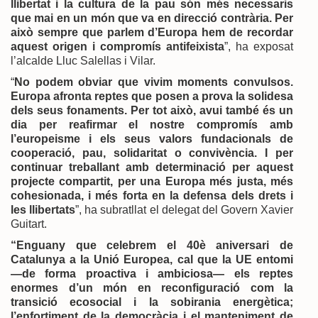
llibertat i la cultura de la pau són més necessaris
que mai en un món que va en direcció contrària. Per
això sempre que parlem d’Europa hem de recordar
aquest origen i compromís antifeixista
”, ha exposat
l’alcalde Lluc Salellas i Vilar.
“
No podem obviar que vivim moments convulsos.
Europa afronta reptes que posen a prova la solidesa
dels seus fonaments. Per tot això, avui també és un
dia per reafirmar el nostre compromís amb
l’europeisme i els seus valors fundacionals de
cooperació, pau, solidaritat o convivència. I per
continuar treballant amb determinació per aquest
projecte compartit, per una Europa més justa, més
cohesionada, i més forta en la defensa dels drets i
les llibertats
”, ha subratllat el delegat del Govern Xavier
Guitart.
“Enguany que celebrem el 40è aniversari de
Catalunya a la Unió Europea, cal que la UE entomi
—de forma proactiva i ambiciosa— els reptes
enormes d’un món en reconfiguració com la
transició ecosocial i la sobirania energètica;
l’enfortiment de la democràcia i el manteniment de