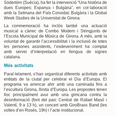
Södertörn (Suècia), ha fet la intervenció “Una història de
dues Europes: Espanya i Bulgària”, en col·laboració
amb la Setmana del País Convidat: Bulgària i la Global
Week Studies de la Universitat de Girona.
La commemoració ha inclòs també una actuació
musical a càrrec de Combo Modern i Stringjunts de
l’Escola Municipal de Música de Girona. A més, amb la
voluntat de garantir l’accessibilitat i la inclusió de totes
les persones assistents, l’esdeveniment ha comptat
amb servei d’interpretació en llengua de signes
catalana.
Més activitats
Paral·lelament, s’han organitzat diferents activitats amb
entitats de la ciutat per celebrar el Dia d’Europa. El
programa va arrencar ahir amb una caminada fins a
l’escultura Girona, llinda d’Europa. Les propostes tenen
lloc principalment avui amb una gimcana contra la
desinformació (font del parc Central de Rafael Masó i
Valentí, 9 a 13 h), un concert amb GiroBrass Band (les
voltes d’en Rosés, 19h) i l’acte institucional.