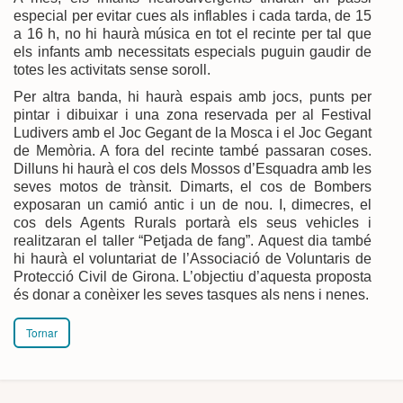
especial per evitar cues als inflables i cada tarda, de 15
a 16 h, no hi haurà música en tot el recinte per tal que
els infants amb necessitats especials puguin gaudir de
totes les activitats sense soroll.
Per altra banda, hi haurà espais amb jocs, punts per
pintar i dibuixar i una zona reservada per al Festival
Ludivers amb el Joc Gegant de la Mosca i el Joc Gegant
de Memòria. A fora del recinte també passaran coses.
Dilluns hi haurà el cos dels Mossos d’Esquadra amb les
seves motos de trànsit. Dimarts, el cos de Bombers
exposaran un camió antic i un de nou. I, dimecres, el
cos dels Agents Rurals portarà els seus vehicles i
realitzaran el taller “Petjada de fang”. Aquest dia també
hi haurà el voluntariat de l’Associació de Voluntaris de
Protecció Civil de Girona. L’objectiu d’aquesta proposta
és donar a conèixer les seves tasques als nens i nenes.
Tornar