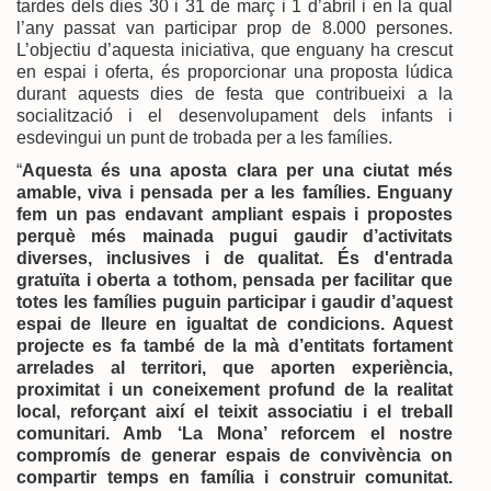
tardes dels dies 30 i 31 de març i 1 d’abril i en la qual
l’any passat van participar prop de 8.000 persones.
L’objectiu d’aquesta iniciativa, que enguany ha crescut
en espai i oferta, és proporcionar una proposta lúdica
durant aquests dies de festa que contribueixi a la
socialització i el desenvolupament dels infants i
esdevingui un punt de trobada per a les famílies.
“
Aquesta és una aposta clara per una ciutat més
amable, viva i pensada per a les famílies. Enguany
fem un pas endavant ampliant espais i propostes
perquè més mainada pugui gaudir d’activitats
diverses, inclusives i de qualitat. És d'entrada
gratuïta i oberta a tothom, pensada per facilitar que
totes les famílies puguin participar i gaudir d’aquest
espai de lleure en igualtat de condicions. Aquest
projecte es fa també de la mà d’entitats fortament
arrelades al territori, que aporten experiència,
proximitat i un coneixement profund de la realitat
local, reforçant així el teixit associatiu i el treball
comunitari. Amb ‘La Mona’ reforcem el nostre
compromís de generar espais de convivència on
compartir temps en família i construir comunitat.