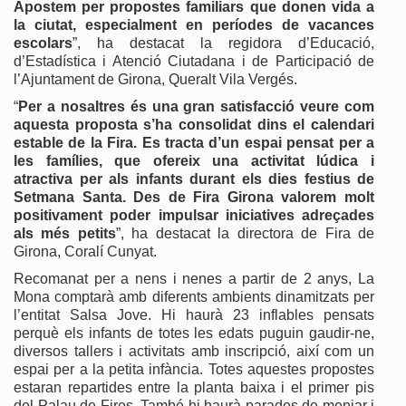
Apostem per propostes familiars que donen vida a
la ciutat, especialment en períodes de vacances
escolars
”, ha destacat la regidora d’Educació,
d’Estadística i Atenció Ciutadana i de Participació de
l’Ajuntament de Girona, Queralt Vila Vergés.
“
Per a nosaltres és una gran satisfacció veure com
aquesta proposta s’ha consolidat dins el calendari
estable de la Fira. Es tracta d’un espai pensat per a
les famílies, que ofereix una activitat lúdica i
atractiva per als infants durant els dies festius de
Setmana Santa. Des de Fira Girona valorem molt
positivament poder impulsar iniciatives adreçades
als més petits
”, ha destacat la directora de Fira de
Girona, Coralí Cunyat.
Recomanat per a nens i nenes a partir de 2 anys, La
Mona comptarà amb diferents ambients dinamitzats per
l’entitat Salsa Jove. Hi haurà 23 inflables pensats
perquè els infants de totes les edats puguin gaudir-ne,
diversos tallers i activitats amb inscripció, així com un
espai per a la petita infància. Totes aquestes propostes
estaran repartides entre la planta baixa i el primer pis
del Palau de Fires. També hi haurà parades de menjar i