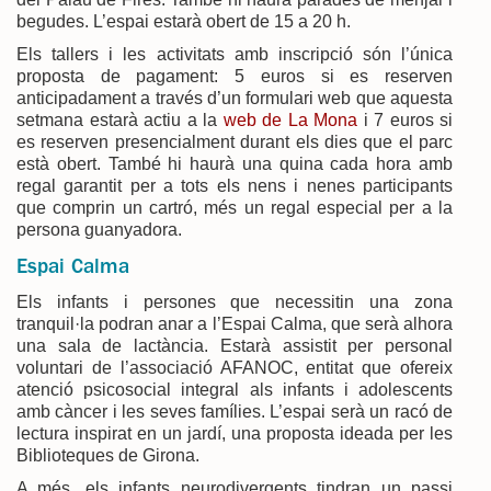
begudes. L’espai estarà obert de 15 a 20 h.
Els tallers i les activitats amb inscripció són l’única
proposta de pagament: 5 euros si es reserven
anticipadament a través d’un formulari web que aquesta
setmana estarà actiu a la
web de La Mona
i 7 euros si
es reserven presencialment durant els dies que el parc
està obert. També hi haurà una quina cada hora amb
regal garantit per a tots els nens i nenes participants
que comprin un cartró, més un regal especial per a la
persona guanyadora.
Espai Calma
Els infants i persones que necessitin una zona
tranquil·la podran anar a l’Espai Calma, que serà alhora
una sala de lactància. Estarà assistit per personal
voluntari de l’associació AFANOC, entitat que ofereix
atenció psicosocial integral als infants i adolescents
amb càncer i les seves famílies. L’espai serà un racó de
lectura inspirat en un jardí, una proposta ideada per les
Biblioteques de Girona.
A més, els infants neurodivergents tindran un passi