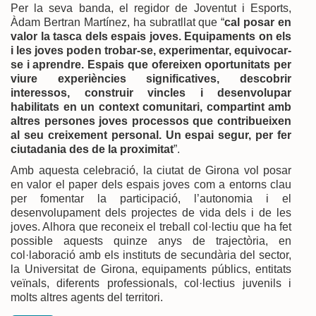
Per la seva banda, el regidor de Joventut i Esports,
Àdam Bertran Martínez, ha subratllat que “
cal posar en
valor la tasca dels espais joves. Equipaments on els
i les joves poden trobar-se, experimentar, equivocar-
se i aprendre. Espais que ofereixen oportunitats per
viure experiències significatives, descobrir
interessos, construir vincles i desenvolupar
habilitats en un context comunitari, compartint amb
altres persones joves processos que contribueixen
al seu creixement personal. Un espai segur, per fer
ciutadania des de la proximitat
”.
Amb aquesta celebració, la ciutat de Girona vol posar
en valor el paper dels espais joves com a entorns clau
per fomentar la participació, l’autonomia i el
desenvolupament dels projectes de vida dels i de les
joves. Alhora que reconeix el treball col·lectiu que ha fet
possible aquests quinze anys de trajectòria, en
col·laboració amb els instituts de secundària del sector,
la Universitat de Girona, equipaments públics, entitats
veïnals, diferents professionals, col·lectius juvenils i
molts altres agents del territori.