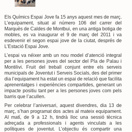
Els Químics Espai Jove fa 15 anys aquest mes de març.
L’equipament, situat al número 106 del carrer del
Marquès de Caldes de Montbui, en una antiga botiga de
mobles, es va inaugurar el 9 de març del 2011 i va
esdevenir el segon espai jove de la ciutat, després de
L’Estació Espai Jove.
L’espai va néixer amb un nou model d’atenció integral
per a les persones joves del sector del Pla de Palau i
Montilivi. Fruit del treball conjunt entre els serveis
municipals de Joventut i Serveis Socials, des del primer
dia l’equipament ha estat un espai de relació que facilita
aprenentatges i experiències compartides, generant un
impacte positiu tant per a les persones joves com pels
barris que l’acullen.
Per celebrar l’aniversari, aquest divendres, dia 13 de
març, s’han programat dos actes al mateix equipament.
Al matí, de 9 a 12 h, tindrà lloc una sessió tècnica
adreçada a professionals i agents vinculats a les
polítiques de joventut. L’objectiu és compartir una