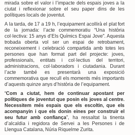
mirada sobre el valor i l’impacte dels espais joves a la
ciutat i reflexionar sobre el seu paper dins de les
polítiques locals de joventut.
A la tarda, de 17 a 19 h, l’equipament acollirà el plat fort
de la jornada: l’acte commemoratiu “Una història
col·lectiva: 15 anys d’Els Químics Espai Jove”. Aquesta
trobada oberta vol ser un espai de retrobament,
reconeixement i celebració compartida amb totes les
persones que han format part del projecte: joves,
professionals, entitats i col·lectius del territori,
administracions, col·laboradors i ciutadania. Durant
l’acte també es presentarà una exposició
commemorativa que recull els moments més importants
d’aquests quinze anys d’història de l’equipament.
“
Com a ciutat, hem de continuar apostant per
polítiques de joventut que posin els joves al centre.
Necessitem més espais que els escoltin, que els
acompanyin i que els donin eines per construir el
seu futur amb confiança
”, ha ressaltat la tinenta
d’alcaldia i regidora de Servei a les Persones i de
Llengua Catalana, Núria Riquelme Zurita.