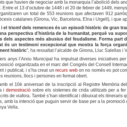
nts que havien de negociar amb la monarquia l’abolició dels a
. Entre el 13 d’octubre de 1448 i el 20 de febrer de 1449, menys
rganitzaren un total de 553 reunions que afectaven 912 parrò
òcesis catalanes (Girona, Vic, Barcelona, Elna i Urgell), i qu
 i el triomf dels remences és un episodi històric de gran t
na perspectiva d’història de la humanitat, perquè va supos
 dels aspectes més abusius del feudalisme. Forma part de la h
at és un testimoni excepcional que mostra la força organi
ent històric
”, ha ressaltat l’alcalde de Girona, Lluc Salellas i V
ers anys l’Arxiu Municipal ha impulsat diverses iniciatives per
xposició organitzada en el marc del Congrés del Consell Interna
rit i publicat, i s’ha creat un
recurs web
on no només es pot cons
s reunions, llocs i persones en format obert.
 amb el 10è aniversari de la inscripció al Registre Memòria d
a i
demostració
sobre els sistemes de crida utilitzats per a fe
crits de viafora. També s’han identificat i dibuixat els itineraris q
s, amb la intenció que puguin servir de base per a la promoció
nya Vella.