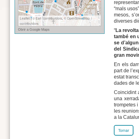
representa
“mals usos”
mesos, s’o
diverses di
“
La revolta
també en u
se d’alguns
del Sindic
gran movim
En els darr
part de l’e
estat transc
dades de le
Coincidint
una xerrad
trompetes i 
les reunion
a la Catalu
Tornar