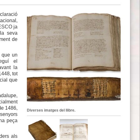
claració
acional,
NESCO ja
 la seva
ament de
a que un
eguí el
avant la
1448, tot
ocial que
adalupe,
icialment
de 1486,
Diverses imatges del llibre.
 senyors
una peça
ders als