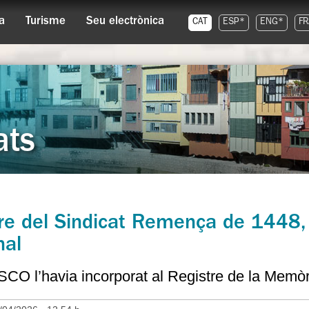
a
Turisme
Seu electrònica
CAT
ESP*
ENG*
FR
ats
bre del Sindicat Remença de 1448, 
nal
O l’havia incorporat al Registre de la Memòr