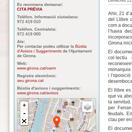
Dimecres 22
Es recomana demanar:
CITA PRÈVIA
Ahir, 21 d’
Telèfon. Informació ciutadana:
del Llibre
972 419 010
com a docum
Telèfon. Centraleta:
l’havia de
972 419 000
incorporac
A/e:
Girona inic
Per contactar podeu utilitzar la
Bústia
d'Avisos i Suggeriments
de l'Ajuntament
El documen
de Girona.
col·lecti
reconeixem
Web:
www.girona.cat/oamr
monarquia i 
i l'oposici
Registre electrònic:
seu.girona.cat
desembocar
Bústia d'avisos i suggeriments:
El llibre e
www.girona.cat/avisos
que va abol
la servitud
per Ferran
feudals. En
clau per en
El document