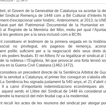
/04/2026 - 12.54 h
abril, el Govern de la Generalitat de Catalunya va acordar la de
 del Sindicat Remença de 1448 com a Bé Cultural d’Interès N
ent d'excepcional valor històric. Anteriorment, al 2013, la U
clarat part del Patrimonial Documental de la Humanitat en
ió al Registre de la Memòria del Món, motiu pel qual l’Ajunt
ià les gestions per a la seva inclusió com a BCIN.
t constitueix el testimoni de la primera vegada en la històri
u social no privilegiat, els pagesos de remença, acons
ent polític suficient per a la negociació dels seus drets d
els poders feudals. El rei Alfons IV va legalitzar el sindicat al 
ó de la noblesa i l'Església, fet que provocar una forta tensió s
ia en la Guerra Civil Catalana (1462-1472).
s considera un precedent directe de la Sentència Arbitral de Gu
ir la servitud a Catalunya, el primer lloc conegut on s'abolia of
. La Sentència fou signada justament fa 540 anys, el 21 d’abril 
 II a canvi d’importants indemnitzacions econòmiques als
 aquest sentit, el Llibre del Sindicat de 1448 és considerat 
tendre la transició del món feudal cap a la modernitat.
 recull les actes de les reunions del sindicat per atorgar po