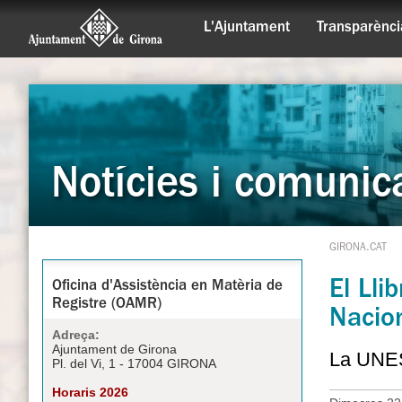
L'Ajuntament
Transparènci
Notícies i comunic
GIRONA.CAT
El Lli
Oficina d'Assistència en Matèria de
Registre (OAMR)
Nacio
Adreça:
Ajuntament de Girona
La UNESC
Pl. del Vi, 1 - 17004 GIRONA
Horaris 2026