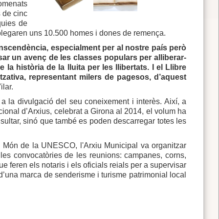
nomenats
 de cinc
quies de
e aplegaren uns 10.500 homes i dones de remença.
ranscendència, especialment per al nostre país però
ar un avenç de les classes populars per alliberar-
istòria de la lluita per les llibertats. I el Llibre
tzativa, representant milers de pagesos, d’aquest
ilar.
 a la divulgació del seu coneixement i interès. Així, a
cional d’Arxius, celebrat a Girona al 2014, el volum ha
ultar, sinó que també es poden descarregar totes les
el Món de la UNESCO, l'Arxiu Municipal va organitzar
r les convocatòries de les reunions: campanes, corns,
ue feren els notaris i els oficials reials per a supervisar
 d’una marca de senderisme i turisme patrimonial local