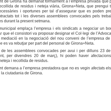
nt de Girona ha demanat formalment a l’empresa privada que p
ecollida de residus i neteja viària, Girona+Neta, que prengui t
cessàries i oportunes per tal d’assegurar que es poden pre
tractats tot i les diverses assemblees convocades pels trebal
es durant la present setmana.
municipal emplaça l’empresa i els sindicats a negociar un bo
r que el consistori va proposar designar el Col·legi de l’Advoc
e mediació en la negociació del nou conveni de l’empresa de 
ue es va rebutjar per part del personal de Girona+Neta.
de les assemblees convocades per avui i per dilluns 23 de
nt, per divendres 20 de març), hi poden haver afectacion
eteja i recollida de residus.
nt demana a l’empresa prestadora que no es vegin afectats els
i la ciutadania de Girona.