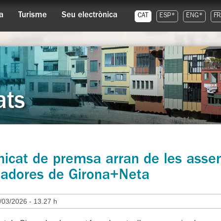
a
Turisme
Seu electrònica
CAT
ESP*
ENG*
FR
ats
icat de premsa arran de les assem
lladores de Girona+Neta
/03/2026 - 13.27 h