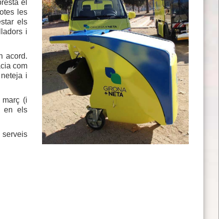
resta el
otes les
star els
ladors i
n acord.
acia com
neteja i
 març (i
s en els
 serveis