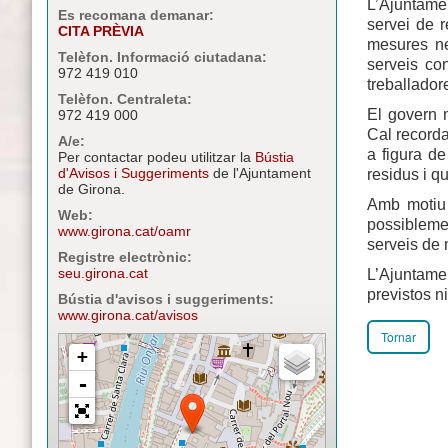
L’Ajuntame
Es recomana demanar:
servei de r
CITA PRÈVIA
mesures ne
Telèfon. Informació ciutadana:
serveis con
972 419 010
treballador
Telèfon. Centraleta:
El govern 
972 419 000
Cal recorda
A/e:
a figura d
Per contactar podeu utilitzar la
Bústia
d'Avisos i Suggeriments
de l'Ajuntament
residus i q
de Girona.
Amb motiu 
Web:
possibleme
www.girona.cat/oamr
serveis de n
Registre electrònic:
seu.girona.cat
L’Ajuntame
previstos n
Bústia d'avisos i suggeriments:
www.girona.cat/avisos
Tornar