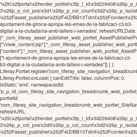
'\x2fc\x2fportal\x2frender_portlet\x3fp_l_id\x3d239408\x26
3\x26p_p_col_pos\x3d1\x26p_p_col_count\x3d2\x26p_p_isola
\x252Fasset_publisher\x252F4lZrBB13TdmI\x252Fcontent\x25
ajuntament-de-girona-apropa-les-eines-de-la-fabricaci-c3-b3-
digital-a-la-ciutadania-amb-tallers-i-xerrades', refreshURLData:
{"_com_liferay_asset_publisher_web_portlet_AssetPublishe
["\/view_content.jsp"],"_com_liferay_asset_publisher_web_p
["content"],"_com_liferay_asset_publisher_web_portlet_Asse
["l-ajuntament-de-girona-apropa-les-eines-de-la-fabricaci-c3-
b3-digital-a-la-ciutadania-amb-tallers-i-xerrades"]} } );
Liferay.Portlet.register('com_liferay_site_navigation_brea
Liferay.Portlet.onLoad( { canEditTitle: false, columnPos: 0,
isStatic: 'end', namespacedId:
'p_p_id_com_liferay_site_navigation_breadcrumb_web_portl
portletId:
'com_liferay_site_navigation_breadcrumb_web_portlet_Site
refreshURL:
'\x2fc\x2fportal\x2frender_portlet\x3fp_l_id\x3d239408\x2
3\x26p_p_col_pos\x3d0\x26p_p_col_count\x3d2\x26p_p_isola
\x252Fasset_publisher\x252F4lZrBB13TdmI\x252Fcontent\x25