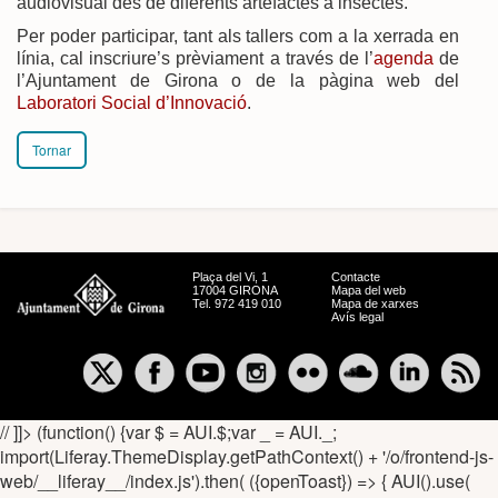
audiovisual des de diferents artefactes a insectes.
Per poder participar, tant als tallers com a la xerrada en
línia, cal inscriure’s prèviament a través de l’
agenda
de
l’Ajuntament de Girona o de la pàgina web del
Laboratori Social d’Innovació
.
Tornar
Plaça del Vi, 1
Contacte
17004 GIRONA
Mapa del web
Tel. 972 419 010
Mapa de xarxes
Avís legal
// ]]> (function() {var $ = AUI.$;var _ = AUI._;
import(Liferay.ThemeDisplay.getPathContext() + '/o/frontend-js-
web/__liferay__/index.js').then( ({openToast}) => { AUI().use(