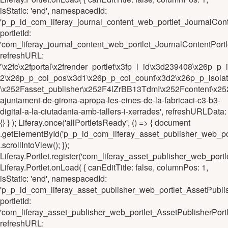
isStatic: 'end', namespacedId:
'p_p_id_com_liferay_journal_content_web_portlet_JournalC
portletId:
'com_liferay_journal_content_web_portlet_JournalContentPo
refreshURL:
'\x2fc\x2fportal\x2frender_portlet\x3fp_l_id\x3d239408\x26
2\x26p_p_col_pos\x3d1\x26p_p_col_count\x3d2\x26p_p_isola
\x252Fasset_publisher\x252F4lZrBB13TdmI\x252Fcontent\x25
ajuntament-de-girona-apropa-les-eines-de-la-fabricaci-c3-b3-
digital-a-la-ciutadania-amb-tallers-i-xerrades', refreshURLData:
{} } ); Liferay.once('allPortletsReady', () => { document
.getElementById('p_p_id_com_liferay_asset_publisher_web_p
.scrollIntoView(); });
Liferay.Portlet.register('com_liferay_asset_publisher_web_po
Liferay.Portlet.onLoad( { canEditTitle: false, columnPos: 1,
isStatic: 'end', namespacedId:
'p_p_id_com_liferay_asset_publisher_web_portlet_AssetPub
portletId:
'com_liferay_asset_publisher_web_portlet_AssetPublisherPo
refreshURL: