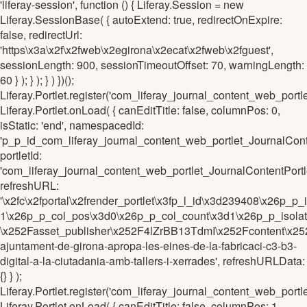
'liferay-session', function () { Liferay.Session = new
Liferay.SessionBase( { autoExtend: true, redirectOnExpire:
false, redirectUrl:
'https\x3a\x2f\x2fweb\x2egirona\x2ecat\x2fweb\x2fguest',
sessionLength: 900, sessionTimeoutOffset: 70, warningLength:
60 } ); } ); } ) })();
Liferay.Portlet.register('com_liferay_journal_content_web_
Liferay.Portlet.onLoad( { canEditTitle: false, columnPos: 0,
isStatic: 'end', namespacedId:
'p_p_id_com_liferay_journal_content_web_portlet_Journal
portletId:
'com_liferay_journal_content_web_portlet_JournalContentP
refreshURL:
'\x2fc\x2fportal\x2frender_portlet\x3fp_l_id\x3d239408\x26
1\x26p_p_col_pos\x3d0\x26p_p_col_count\x3d1\x26p_p_isola
\x252Fasset_publisher\x252F4lZrBB13TdmI\x252Fcontent\x25
ajuntament-de-girona-apropa-les-eines-de-la-fabricaci-c3-b3-
digital-a-la-ciutadania-amb-tallers-i-xerrades', refreshURLData:
{} } );
Liferay.Portlet.register('com_liferay_journal_content_web_p
Liferay.Portlet.onLoad( { canEditTitle: false, columnPos: 1,