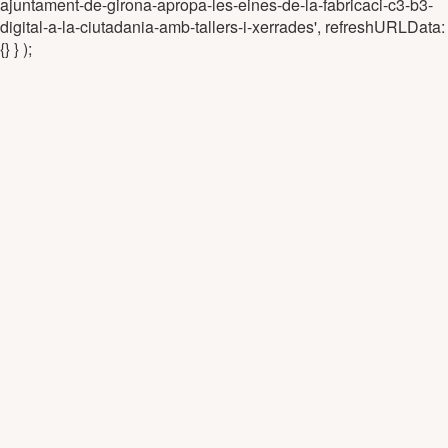
ajuntament-de-girona-apropa-les-eines-de-la-fabricaci-c3-b3-
digital-a-la-ciutadania-amb-tallers-i-xerrades', refreshURLData:
{} } );