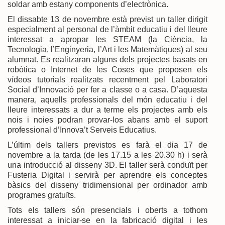
soldar amb estany components d’electrònica.
El dissabte 13 de novembre està previst un taller dirigit
especialment al personal de l’àmbit educatiu i del lleure
interessat a apropar les STEAM (la Ciència, la
Tecnologia, l’Enginyeria, l’Art i les Matemàtiques) al seu
alumnat. Es realitzaran alguns dels projectes basats en
robòtica o Internet de les Coses que proposen els
vídeos tutorials realitzats recentment pel Laboratori
Social d’Innovació per fer a classe o a casa. D’aquesta
manera, aquells professionals del món educatiu i del
lleure interessats a dur a terme els projectes amb els
nois i noies podran provar-los abans amb el suport
professional d’Innova’t Serveis Educatius.
L’últim dels tallers previstos es farà el dia 17 de
novembre a la tarda (de les 17.15 a les 20.30 h) i serà
una introducció al disseny 3D. El taller serà conduït per
Fusteria Digital i servirà per aprendre els conceptes
bàsics del disseny tridimensional per ordinador amb
programes gratuïts.
Tots els tallers són presencials i oberts a tothom
interessat a iniciar-se en la fabricació digital i les