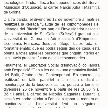
tecnologies. Tindran lloc a les dependències del Servei
Municipal d’Ocupació, al carrer Narcís Xifra i Masmitjà
de Girona.
D’altra banda, el divendres 12 de novembre al matí es
realitzarà la xerrada “L’auge de les criptomonedes i el
lideratge del Bitcoin” per part de l’investigador associat
de la universitat de St. Gallen (Suïssa) i graduat a la
Universitat de Girona en Administració d’Empreses i
Economia, Francesc Busquet i Seguí. La xerrada, en
format telemàtic que es podrà seguir des de casa, està
oberta a totes aquelles persones que tinguin interès en
la situació present i futura de les criptomonedes.
Finalment, el Laboratori Social d’Innovació col·labora
amb l’exposició “Cap a les deus - una gramàtica fluvial-”
del Bòlit, Centre d’Art Contemporani. En concret, es
realitzarà un taller paral·lel a la mostra dedicat al
monitoratge de la biodiversitat. Es portarà a terme el
divendres 26 de novembre a partir de les 18.30 h al
Bòlit i anirà a càrrec de Nicolàs Saganias. Durant la
sessió es podrà ajudar a l’artista a trobar la manera de
monitoritzar la biodiversitat fent un seguiment