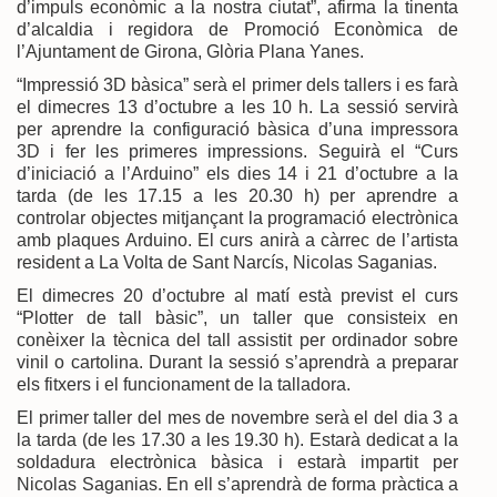
d’impuls econòmic a la nostra ciutat”, afirma la tinenta
d’alcaldia i regidora de Promoció Econòmica de
l’Ajuntament de Girona, Glòria Plana Yanes.
“Impressió 3D bàsica” serà el primer dels tallers i es farà
el dimecres 13 d’octubre a les 10 h. La sessió servirà
per aprendre la configuració bàsica d’una impressora
3D i fer les primeres impressions. Seguirà el “Curs
d’iniciació a l’Arduino” els dies 14 i 21 d’octubre a la
tarda (de les 17.15 a les 20.30 h) per aprendre a
controlar objectes mitjançant la programació electrònica
amb plaques Arduino. El curs anirà a càrrec de l’artista
resident a La Volta de Sant Narcís, Nicolas Saganias.
El dimecres 20 d’octubre al matí està previst el curs
“Plotter de tall bàsic”, un taller que consisteix en
conèixer la tècnica del tall assistit per ordinador sobre
vinil o cartolina. Durant la sessió s’aprendrà a preparar
els fitxers i el funcionament de la talladora.
El primer taller del mes de novembre serà el del dia 3 a
la tarda (de les 17.30 a les 19.30 h). Estarà dedicat a la
soldadura electrònica bàsica i estarà impartit per
Nicolas Saganias. En ell s’aprendrà de forma pràctica a