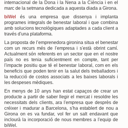
internacional de la Dona i la Nena a la Ciència i en el
marc de la setmana dedicada a aquesta diada a Girona.
biWel
és una empresa que dissenya i implanta
programes integrals de benestar laboral i que combina
amb solucions tecnològiques adaptades a cada client a
través d'una plataforma.
La proposta de l’emprenedora gironina situa el benestar
com un recurs més de l'empresa i s'està obrint camí.
Actualment són referents en un sector que en el nostre
país no es tenia suficientment en compte, tant per
l'impacte positiu que té el benestar laboral, com en els
beneficis que poden tenir en la salut dels treballadors i
la reducció de costos associats a les baixes laborals i
les despeses mèdiques.
En menys de 10 anys han estat capaços de crear un
producte a partir de saber llegir el mercat i resoldre les
necessitats dels clients, ara l'empresa que desprès de
créixer i madurar a Barcelona, s'ha establert de nou a
Girona on es va fundar, vol fer un salt endavant que
inclourà la incorporació de nous membres a l'equip de
biWel.