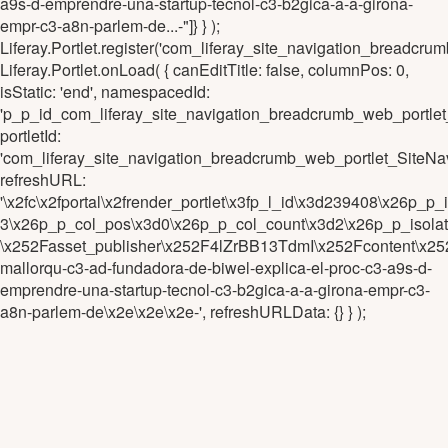
a9s-d-emprendre-una-startup-tecnol-c3-b2gica-a-a-girona-
empr-c3-a8n-parlem-de...-"]} } );
Liferay.Portlet.register('com_liferay_site_navigation_brea
Liferay.Portlet.onLoad( { canEditTitle: false, columnPos: 0,
isStatic: 'end', namespacedId:
'p_p_id_com_liferay_site_navigation_breadcrumb_web_portl
portletId:
'com_liferay_site_navigation_breadcrumb_web_portlet_Site
refreshURL:
'\x2fc\x2fportal\x2frender_portlet\x3fp_l_id\x3d239408\x2
3\x26p_p_col_pos\x3d0\x26p_p_col_count\x3d2\x26p_p_isola
\x252Fasset_publisher\x252F4lZrBB13TdmI\x252Fcontent\x252
mallorqu-c3-ad-fundadora-de-biwel-explica-el-proc-c3-a9s-d-
emprendre-una-startup-tecnol-c3-b2gica-a-a-girona-empr-c3-
a8n-parlem-de\x2e\x2e\x2e-', refreshURLData: {} } );