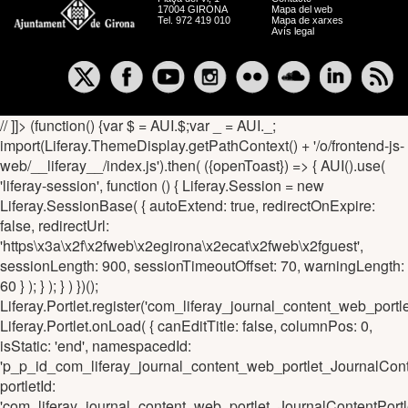
17004 GIRONA
Mapa del web
Tel. 972 419 010
Mapa de xarxes
Avís legal
// ]]> (function() {var $ = AUI.$;var _ = AUI._;
import(Liferay.ThemeDisplay.getPathContext() + '/o/frontend-js-
web/__liferay__/index.js').then( ({openToast}) => { AUI().use(
'liferay-session', function () { Liferay.Session = new
Liferay.SessionBase( { autoExtend: true, redirectOnExpire:
false, redirectUrl:
'https\x3a\x2f\x2fweb\x2egirona\x2ecat\x2fweb\x2fguest',
sessionLength: 900, sessionTimeoutOffset: 70, warningLength:
60 } ); } ); } ) })();
Liferay.Portlet.register('com_liferay_journal_content_web_
Liferay.Portlet.onLoad( { canEditTitle: false, columnPos: 0,
isStatic: 'end', namespacedId:
'p_p_id_com_liferay_journal_content_web_portlet_Journal
portletId:
'com_liferay_journal_content_web_portlet_JournalContentP