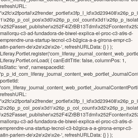
refreshURL:
'\x2fc\x2fportal\x2frender_portlet\x3fp_l_id\x3d239408\x26
1\x26p_p_col_pos\x3d0\x26p_p_col_count\x3d1\x26p_p_isola
\x252Fasset_publisher\x252F4lZrBB13TdmI\x252Fcontent\x252
mallorqu-c3-ad-fundadora-de-biwel-explica-el-proc-c3-a9s-d-
emprendre-una-startup-tecnol-c3-b2gica-a-a-girona-empr-c3-
a8n-parlem-de\x2e\x2e\x2e-', refreshURLData: {} } );
Liferay.Portlet.register('com_liferay_journal_content_web_p
Liferay.Portlet.onLoad( { canEditTitle: false, columnPos: 1,
isStatic: 'end', namespacedId:
'p_p_id_com_liferay_journal_content_web_portlet_JournalC
portletId:
'com_liferay_journal_content_web_portlet_JournalContentPo
refreshURL:
'\x2fc\x2fportal\x2frender_portlet\x3fp_l_id\x3d239408\x26
2\x26p_p_col_pos\x3d1\x26p_p_col_count\x3d2\x26p_p_isola
\x252Fasset_publisher\x252F4lZrBB13TdmI\x252Fcontent\x252
mallorqu-c3-ad-fundadora-de-biwel-explica-el-proc-c3-a9s-d-
emprendre-una-startup-tecnol-c3-b2gica-a-a-girona-empr-c3-
a8n-parlem-de\x2e\x2e\x2e-', refreshURLData: {} } );