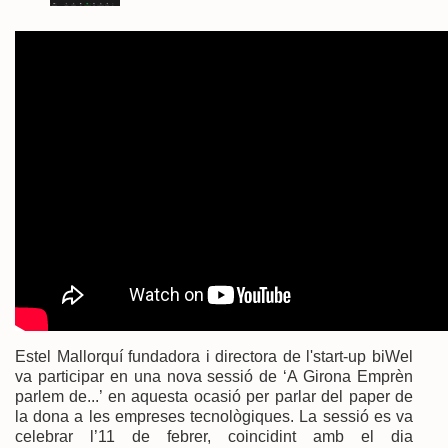
Estel Mallorquí fundadora i directora de l'start-up biWel
va participar en una nova sessió de ‘A Girona Emprèn
parlem de...’ en aquesta ocasió per parlar del paper de
la dona a les empreses tecnològiques. La sessió es va
celebrar l’11 de febrer, coincidint amb el dia