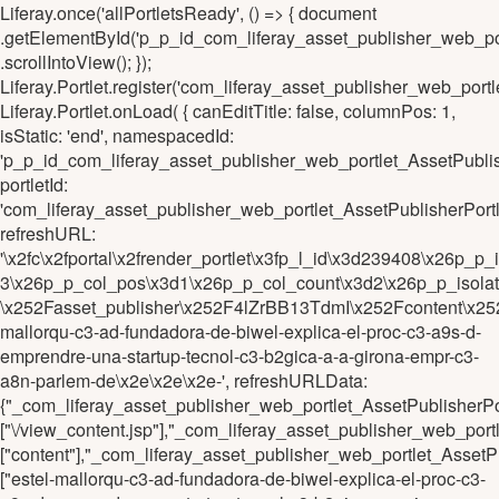
Liferay.once('allPortletsReady', () => { document
.getElementById('p_p_id_com_liferay_asset_publisher_web_p
.scrollIntoView(); });
Liferay.Portlet.register('com_liferay_asset_publisher_web_po
Liferay.Portlet.onLoad( { canEditTitle: false, columnPos: 1,
isStatic: 'end', namespacedId:
'p_p_id_com_liferay_asset_publisher_web_portlet_AssetPub
portletId:
'com_liferay_asset_publisher_web_portlet_AssetPublisherPo
refreshURL:
'\x2fc\x2fportal\x2frender_portlet\x3fp_l_id\x3d239408\x26
3\x26p_p_col_pos\x3d1\x26p_p_col_count\x3d2\x26p_p_isola
\x252Fasset_publisher\x252F4lZrBB13TdmI\x252Fcontent\x252
mallorqu-c3-ad-fundadora-de-biwel-explica-el-proc-c3-a9s-d-
emprendre-una-startup-tecnol-c3-b2gica-a-a-girona-empr-c3-
a8n-parlem-de\x2e\x2e\x2e-', refreshURLData:
{"_com_liferay_asset_publisher_web_portlet_AssetPublishe
["\/view_content.jsp"],"_com_liferay_asset_publisher_web_p
["content"],"_com_liferay_asset_publisher_web_portlet_Asse
["estel-mallorqu-c3-ad-fundadora-de-biwel-explica-el-proc-c3-