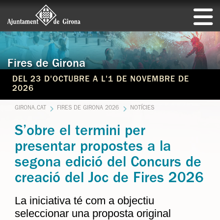
Fires de Girona
DEL 23 D'OCTUBRE A L'1 DE NOVEMBRE DE
2026
GIRONA.CAT
FIRES DE GIRONA 2026
NOTÍCIES
S’obre el termini per
presentar propostes a la
segona edició del Concurs de
creació del Joc de Fires 2026
La iniciativa té com a objectiu
seleccionar una proposta original