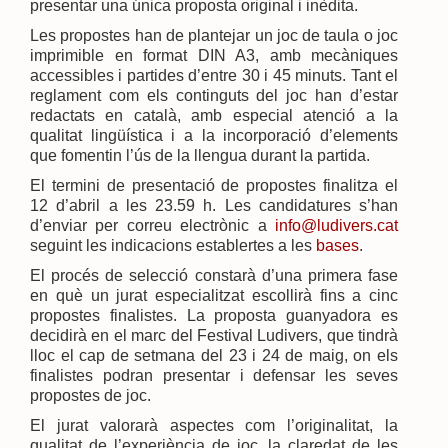
presentar una única proposta original i inèdita.
Les propostes han de plantejar un joc de taula o joc
imprimible en format DIN A3, amb mecàniques
accessibles i partides d’entre 30 i 45 minuts. Tant el
reglament com els continguts del joc han d’estar
redactats en català, amb especial atenció a la
qualitat lingüística i a la incorporació d’elements
que fomentin l’ús de la llengua durant la partida.
El termini de presentació de propostes finalitza el
12 d’abril a les 23.59 h. Les candidatures s’han
d’enviar per correu electrònic a
info@ludivers.cat
seguint les indicacions establertes a les
bases
.
El procés de selecció constarà d’una primera fase
en què un jurat especialitzat escollirà fins a cinc
propostes finalistes. La proposta guanyadora es
decidirà en el marc del Festival Ludivers, que tindrà
lloc el cap de setmana del 23 i 24 de maig, on els
finalistes podran presentar i defensar les seves
propostes de joc.
El jurat valorarà aspectes com l’originalitat, la
qualitat de l’experiència de joc, la claredat de les