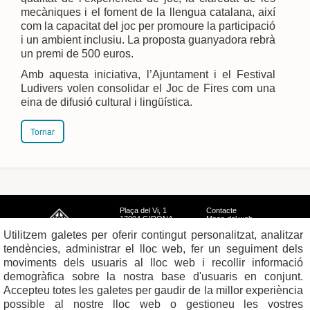
mecàniques i el foment de la llengua catalana, així
com la capacitat del joc per promoure la participació
i un ambient inclusiu. La proposta guanyadora rebrà
un premi de 500 euros.
Amb aquesta iniciativa, l’Ajuntament i el Festival
Ludivers volen consolidar el Joc de Fires com una
eina de difusió cultural i lingüística.
Tornar
Plaça del Vi, 1
Contacte
17004 GIRONA
Mapa del web
Tel. 972 419 010
Mapa de xarxes
Utilitzem galetes per oferir contingut personalitzat, analitzar
Avís legal
tendències, administrar el lloc web, fer un seguiment dels
moviments dels usuaris al lloc web i recollir informació
demogràfica sobre la nostra base d'usuaris en conjunt.
Accepteu totes les galetes per gaudir de la millor experiència
possible al nostre lloc web o gestioneu les vostres