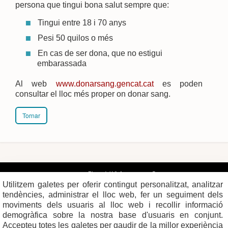
persona que tingui bona salut sempre que:
Tingui entre 18 i 70 anys
Pesi 50 quilos o més
En cas de ser dona, que no estigui
embarassada
Al web
www.donarsang.gencat.cat
es poden
consultar el lloc més proper on donar sang.
Tornar
Plaça del Vi, 1
Contacte
17004 GIRONA
Mapa del web
Utilitzem galetes per oferir contingut personalitzat, analitzar
Tel. 972 419 010
Mapa de xarxes
Avís legal
tendències, administrar el lloc web, fer un seguiment dels
moviments dels usuaris al lloc web i recollir informació
demogràfica sobre la nostra base d'usuaris en conjunt.
Accepteu totes les galetes per gaudir de la millor experiència