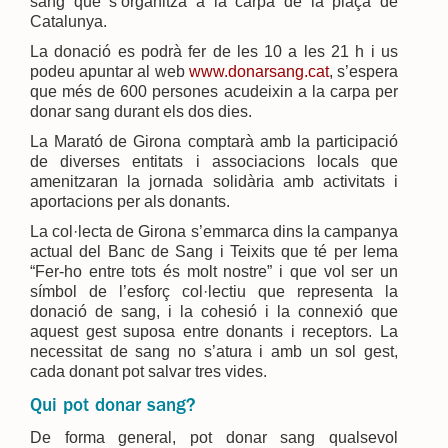
sang que s’organitza a la carpa de la plaça de
Catalunya.
La donació es podrà fer de les 10 a les 21 h i us
podeu apuntar al web
www.donarsang.cat
, s’espera
que més de 600 persones acudeixin a la carpa per
donar sang durant els dos dies.
La Marató de Girona comptarà amb la participació
de diverses entitats i associacions locals que
amenitzaran la jornada solidària amb activitats i
aportacions per als donants.
La col·lecta de Girona s’emmarca dins la campanya
actual del Banc de Sang i Teixits que té per lema
“Fer-ho entre tots és molt nostre” i que vol ser un
símbol de l’esforç col·lectiu que representa la
donació de sang, i la cohesió i la connexió que
aquest gest suposa entre donants i receptors. La
necessitat de sang no s’atura i amb un sol gest,
cada donant pot salvar tres vides.
Qui pot donar sang?
De forma general, pot donar sang qualsevol