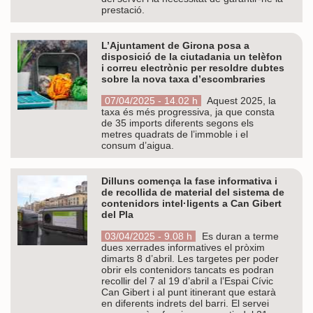
prestació.
L’Ajuntament de Girona posa a
disposició de la ciutadania un telèfon
i correu electrònic per resoldre dubtes
sobre la nova taxa d’escombraries
07/04/2025 - 14.02 h
Aquest 2025, la
taxa és més progressiva, ja que consta
de 35 imports diferents segons els
metres quadrats de l’immoble i el
consum d’aigua.
Dilluns comença la fase informativa i
de recollida de material del sistema de
contenidors intel·ligents a Can Gibert
del Pla
03/04/2025 - 9.08 h
Es duran a terme
dues xerrades informatives el pròxim
dimarts 8 d’abril. Les targetes per poder
obrir els contenidors tancats es podran
recollir del 7 al 19 d’abril a l’Espai Cívic
Can Gibert i al punt itinerant que estarà
en diferents indrets del barri. El servei