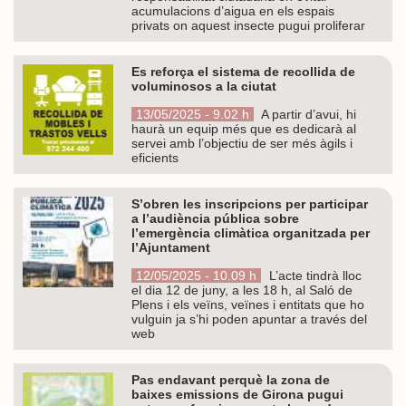
acumulacions d’aigua en els espais
privats on aquest insecte pugui proliferar
Es reforça el sistema de recollida de
voluminosos a la ciutat
13/05/2025 - 9.02 h
A partir d’avui, hi
haurà un equip més que es dedicarà al
servei amb l’objectiu de ser més àgils i
eficients
S’obren les inscripcions per participar
a l’audiència pública sobre
l’emergència climàtica organitzada per
l’Ajuntament
12/05/2025 - 10.09 h
L’acte tindrà lloc
el dia 12 de juny, a les 18 h, al Saló de
Plens i els veïns, veïnes i entitats que ho
vulguin ja s’hi poden apuntar a través del
web
Pas endavant perquè la zona de
baixes emissions de Girona pugui