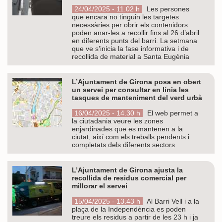
24/04/2025 - 11.02 h
Les persones
que encara no tinguin les targetes
necessàries per obrir els contenidors
poden anar-les a recollir fins al 26 d’abril
en diferents punts del barri. La setmana
que ve s’inicia la fase informativa i de
recollida de material a Santa Eugènia
L’Ajuntament de Girona posa en obert
un servei per consultar en línia les
tasques de manteniment del verd urbà
16/04/2025 - 14.30 h
El web permet a
la ciutadania veure les zones
enjardinades que es mantenen a la
ciutat, així com els treballs pendents i
completats dels diferents sectors
L’Ajuntament de Girona ajusta la
recollida de residus comercial per
millorar el servei
15/04/2025 - 13.43 h
Al Barri Vell i a la
plaça de la Independència es poden
treure els residus a partir de les 23 h i ja