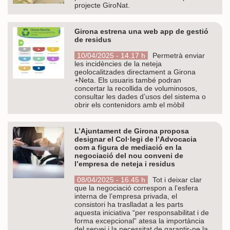
projecte GiroNat.
Girona estrena una web app de gestió
de residus
10/04/2025 - 14.17 h
Permetrà enviar
les incidències de la neteja
geolocalitzades directament a Girona
+Neta. Els usuaris també podran
concertar la recollida de voluminosos,
consultar les dades d’usos del sistema o
obrir els contenidors amb el mòbil
L’Ajuntament de Girona proposa
designar el Col·legi de l’Advocacia
com a figura de mediació en la
negociació del nou conveni de
l’empresa de neteja i residus
08/04/2025 - 16.45 h
Tot i deixar clar
que la negociació correspon a l’esfera
interna de l’empresa privada, el
consistori ha traslladat a les parts
aquesta iniciativa “per responsabilitat i de
forma excepcional” atesa la importància
del servei i la necessitat de garantir-ne la