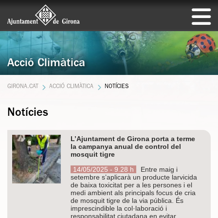
Acció Climàtica
GIRONA.CAT
ACCIÓ CLIMÀTICA
NOTÍCIES
Notícies
L’Ajuntament de Girona porta a terme
la campanya anual de control del
mosquit tigre
14/05/2025 - 9.28 h
Entre maig i
setembre s’aplicarà un producte larvicida
de baixa toxicitat per a les persones i el
medi ambient als principals focus de cria
de mosquit tigre de la via pública. És
imprescindible la col·laboració i
responsabilitat ciutadana en evitar