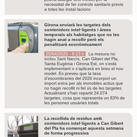
necessitat de fer controls sanitaris previs
a totes les instal·lacions
Girona enviarà les targetes dels
contenidors intel·ligents i àrees
temporals als habitatges que no les
hagin anat a recollir però els
penalitzarà econòmicament
25/04/2025 - 9.13 h
La mesura no
inclou Sant Narcís, Can Gibert del Pla,
Santa Eugènia i Girona Est, on s’està
implementant o s’aplicarà en breu el nou
model. Es preveu que la taxa
d’escombraries del 2026 incorpori un
import extra per als immobles actius que
no hagin recollit ni fet ús de les targetes.
Actualment s’han repartit 24.074
targetes, cosa que representa un 83% de
les persones usuàries totals
La recollida de residus amb
contenidors intel·ligents a Can Gibert
del Pla ha començat aquesta setmana
de forma progressiva