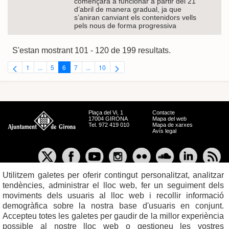
començarà a funcionar a partir del 21
d’abril de manera gradual, ja que
s’aniran canviant els contenidors vells
pels nous de forma progressiva
S'estan mostrant 101 - 120 de 199 resultats.
1
...
5
6
7
...
10
Pàgina
Pàgines intermèdies Utilitzeu TAB per navegar.
Pàgina
Pàgina
Pàgina
Pàgines intermèdies Utilitzeu TAB per navegar.
Pàgina
Plaça del Vi, 1
Contacte
17004 GIRONA
Mapa del web
Tel. 972 419 010
Mapa de xarxes
Avís legal
Utilitzem galetes per oferir contingut personalitzat, analitzar
tendències, administrar el lloc web, fer un seguiment dels
moviments dels usuaris al lloc web i recollir informació
demogràfica sobre la nostra base d'usuaris en conjunt.
Accepteu totes les galetes per gaudir de la millor experiència
possible al nostre lloc web o gestioneu les vostres