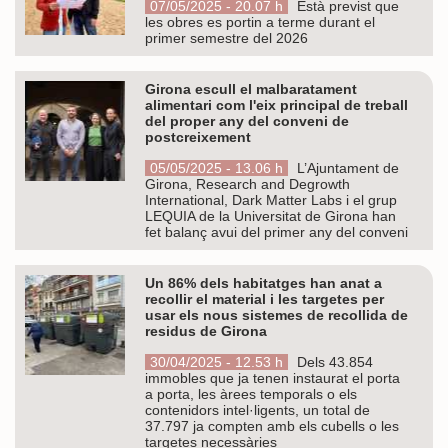
07/05/2025 - 20.07 h
Està previst que
les obres es portin a terme durant el
primer semestre del 2026
Girona escull el malbaratament
alimentari com l'eix principal de treball
del proper any del conveni de
postcreixement
05/05/2025 - 13.06 h
L’Ajuntament de
Girona, Research and Degrowth
International, Dark Matter Labs i el grup
LEQUIA de la Universitat de Girona han
fet balanç avui del primer any del conveni
Un 86% dels habitatges han anat a
recollir el material i les targetes per
usar els nous sistemes de recollida de
residus de Girona
30/04/2025 - 12.53 h
Dels 43.854
immobles que ja tenen instaurat el porta
a porta, les àrees temporals o els
contenidors intel·ligents, un total de
37.797 ja compten amb els cubells o les
targetes necessàries