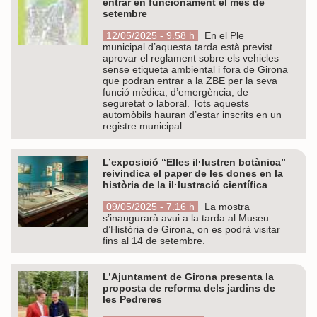
entrar en funcionament el mes de
setembre
12/05/2025 - 9.58 h
En el Ple
municipal d’aquesta tarda està previst
aprovar el reglament sobre els vehicles
sense etiqueta ambiental i fora de Girona
que podran entrar a la ZBE per la seva
funció mèdica, d’emergència, de
seguretat o laboral. Tots aquests
automòbils hauran d’estar inscrits en un
registre municipal
L’exposició “Elles il·lustren botànica”
reivindica el paper de les dones en la
història de la il·lustració científica
09/05/2025 - 7.16 h
La mostra
s’inaugurarà avui a la tarda al Museu
d’Història de Girona, on es podrà visitar
fins al 14 de setembre.
L’Ajuntament de Girona presenta la
proposta de reforma dels jardins de
les Pedreres