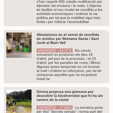
s’han repartit 400 cubells multifracció per
dipositar els envasos i la resta. L’objectiu
és facilitar el nou model de recollida a les
activitats econòmiques i ordenar la via
pública per tal que la mobilitat sigui més
fluida i per millorar l’accessibilitat
Afectacions en el servei de recollida
de residus per Setmana Santa i Sant
Jordi al Barri Vell
14/04/2025 - 14.27 h
Els canvis
únicament es produiran els dies 18
d’abril, pel pas de la processó, i el 23
d’abril, per les parades de roses i llibres.
Algunes àrees temporals es col·locaran
al matí i d’altres es reforçaran, per tal de
compensa aquelles que no es podran
instal·lar
Girona proposa una gimcana per
descobrir la biodiversitat que hi ha als
carrers de la ciutat
10/04/2025 - 17.00 h
La iniciativa porta
per títol “Secrets veïnals” i forma part del