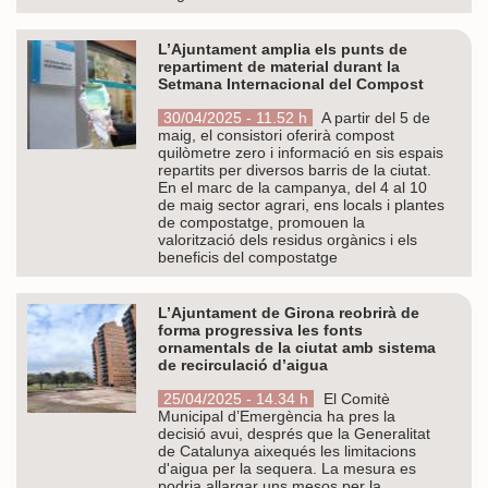
L’Ajuntament amplia els punts de
repartiment de material durant la
Setmana Internacional del Compost
30/04/2025 - 11.52 h
A partir del 5 de
maig, el consistori oferirà compost
quilòmetre zero i informació en sis espais
repartits per diversos barris de la ciutat.
En el marc de la campanya, del 4 al 10
de maig sector agrari, ens locals i plantes
de compostatge, promouen la
valorització dels residus orgànics i els
beneficis del compostatge
L’Ajuntament de Girona reobrirà de
forma progressiva les fonts
ornamentals de la ciutat amb sistema
de recirculació d’aigua
25/04/2025 - 14.34 h
El Comitè
Municipal d’Emergència ha pres la
decisió avui, després que la Generalitat
de Catalunya aixequés les limitacions
d'aigua per la sequera. La mesura es
podria allargar uns mesos per la