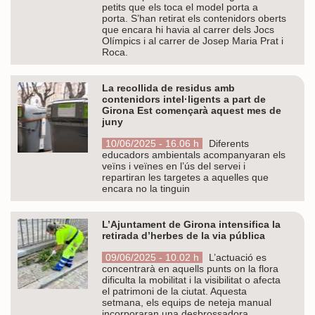
petits que els toca el model porta a
porta. S’han retirat els contenidors oberts
que encara hi havia al carrer dels Jocs
Olímpics i al carrer de Josep Maria Prat i
Roca.
La recollida de residus amb
contenidors intel·ligents a part de
Girona Est començarà aquest mes de
juny
10/06/2025 - 16.06 h
Diferents
educadors ambientals acompanyaran els
veïns i veïnes en l’ús del servei i
repartiran les targetes a aquelles que
encara no la tinguin
L’Ajuntament de Girona intensifica la
retirada d’herbes de la via pública
09/06/2025 - 10.02 h
L’actuació es
concentrarà en aquells punts on la flora
dificulta la mobilitat i la visibilitat o afecta
el patrimoni de la ciutat. Aquesta
setmana, els equips de neteja manual
incorporaran una desbrossadora