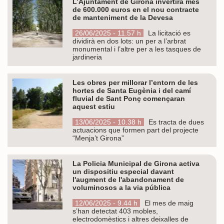
L’Ajuntament de Girona invertirà més
de 600.000 euros en el nou contracte
de manteniment de la Devesa
26/06/2025 - 11.57 h
La licitació es
dividirà en dos lots: un per a l’arbrat
monumental i l’altre per a les tasques de
jardineria
Les obres per millorar l’entorn de les
hortes de Santa Eugènia i del camí
fluvial de Sant Ponç començaran
aquest estiu
13/06/2025 - 10.38 h
Es tracta de dues
actuacions que formen part del projecte
“Menja’t Girona”
La Policia Municipal de Girona activa
un dispositiu especial davant
l'augment de l'abandonament de
voluminosos a la via pública
12/06/2025 - 9.44 h
El mes de maig
s’han detectat 403 mobles,
electrodomèstics i altres deixalles de