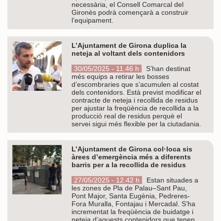
necessària, el Consell Comarcal del
Gironès podrà començarà a construir
l’equipament.
L’Ajuntament de Girona duplica la
neteja al voltant dels contenidors
30/05/2025 - 11.46 h
S’han destinat
més equips a retirar les bosses
d’escombraries que s’acumulen al costat
dels contenidors. Està previst modificar el
contracte de neteja i recollida de residus
per ajustar la freqüència de recollida a la
producció real de residus perquè el
servei sigui més flexible per la ciutadania.
L’Ajuntament de Girona col·loca sis
àrees d’emergència més a diferents
barris per a la recollida de residus
27/05/2025 - 12.42 h
Estan situades a
les zones de Pla de Palau–Sant Pau,
Pont Major, Santa Eugènia, Pedreres-
Fora Muralla, Fontajau i Mercadal. S’ha
incrementat la freqüència de buidatge i
neteja d’aquests contenidors que tenen