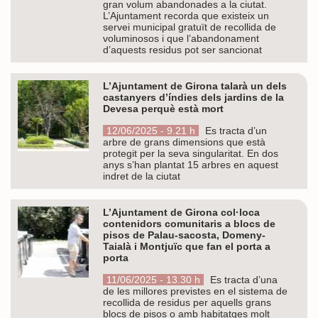
gran volum abandonades a la ciutat.
L’Ajuntament recorda que existeix un
servei municipal gratuït de recollida de
voluminosos i que l’abandonament
d’aquests residus pot ser sancionat
L’Ajuntament de Girona talarà un dels
castanyers d’índies dels jardins de la
Devesa perquè està mort
12/06/2025 - 9.21 h
Es tracta d’un
arbre de grans dimensions que està
protegit per la seva singularitat. En dos
anys s’han plantat 15 arbres en aquest
indret de la ciutat
L’Ajuntament de Girona col·loca
contenidors comunitaris a blocs de
pisos de Palau-sacosta, Domeny-
Taialà i Montjuïc que fan el porta a
porta
11/06/2025 - 13.30 h
Es tracta d’una
de les millores previstes en el sistema de
recollida de residus per aquells grans
blocs de pisos o amb habitatges molt