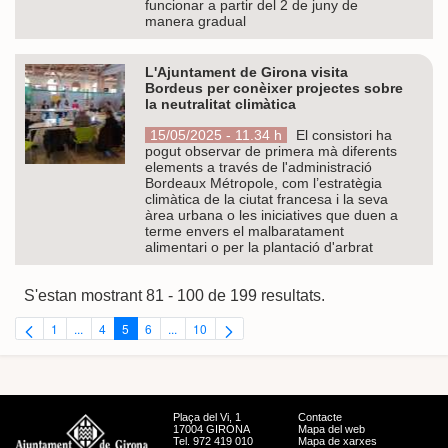
funcionar a partir del 2 de juny de
manera gradual
L'Ajuntament de Girona visita
Bordeus per conèixer projectes sobre
la neutralitat climàtica
15/05/2025 - 11.34 h
El consistori ha
pogut observar de primera mà diferents
elements a través de l'administració
Bordeaux Métropole, com l’estratègia
climàtica de la ciutat francesa i la seva
àrea urbana o les iniciatives que duen a
terme envers el malbaratament
alimentari o per la plantació d'arbrat
S'estan mostrant 81 - 100 de 199 resultats.
1
...
4
5
6
...
10
Pàgina
Pàgines intermèdies Utilitzeu TAB per navegar.
Pàgina
Pàgina
Pàgina
Pàgines intermèdies Utilitzeu TAB per navegar.
Pàgina
Plaça del Vi, 1
Contacte
17004 GIRONA
Mapa del web
Tel. 972 419 010
Mapa de xarxes