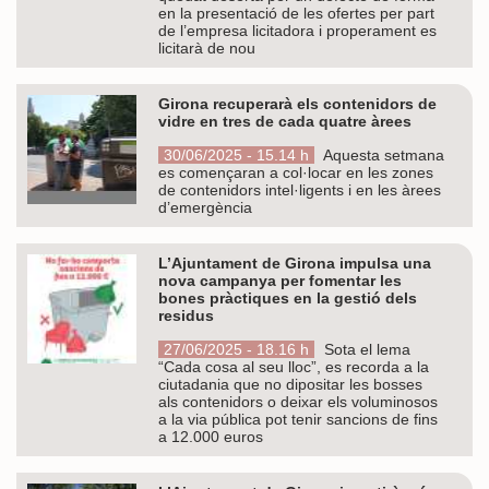
en la presentació de les ofertes per part
de l’empresa licitadora i properament es
licitarà de nou
Girona recuperarà els contenidors de
vidre en tres de cada quatre àrees
30/06/2025 - 15.14 h
Aquesta setmana
es començaran a col·locar en les zones
de contenidors intel·ligents i en les àrees
d’emergència
L’Ajuntament de Girona impulsa una
nova campanya per fomentar les
bones pràctiques en la gestió dels
residus
27/06/2025 - 18.16 h
Sota el lema
“Cada cosa al seu lloc”, es recorda a la
ciutadania que no dipositar les bosses
als contenidors o deixar els voluminosos
a la via pública pot tenir sancions de fins
a 12.000 euros