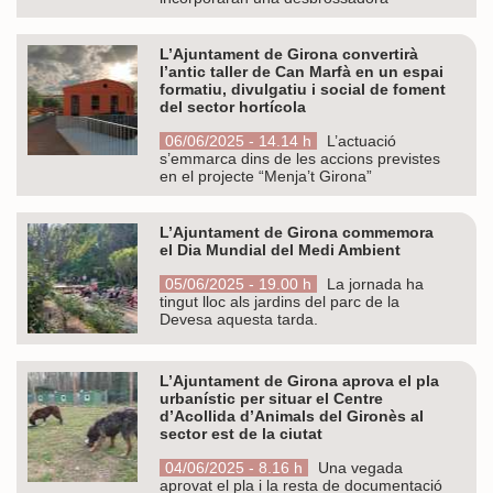
L’Ajuntament de Girona convertirà
l’antic taller de Can Marfà en un espai
formatiu, divulgatiu i social de foment
del sector hortícola
06/06/2025 - 14.14 h
L’actuació
s’emmarca dins de les accions previstes
en el projecte “Menja’t Girona”
L’Ajuntament de Girona commemora
el Dia Mundial del Medi Ambient
05/06/2025 - 19.00 h
La jornada ha
tingut lloc als jardins del parc de la
Devesa aquesta tarda.
L’Ajuntament de Girona aprova el pla
urbanístic per situar el Centre
d’Acollida d’Animals del Gironès al
sector est de la ciutat
04/06/2025 - 8.16 h
Una vegada
aprovat el pla i la resta de documentació