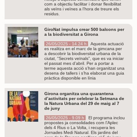
com a objectiu facilitar i donar flexibilitat
als veïns i veïnes a l’hora de treure els
residus.
GiroNat impulsa crear 500 balcons per
a la biodiversitat a Girona
26/05/2025 - 14.24 h
Aquesta actuació
es realitza en el marc de la gimcana per
a descobrir la biodiversitat urbana de la
ciutat, “Secrets veïnals”, que es va iniciar
el passat mes d’abril. Per a portar a
terme aquesta acció s’han organitzat una
desena de tallers i s’ha elaborat una guia
pràctica disponible en línia
Girona organitza una quarantena
d’activitats per celebrar la Setmana de
la Natura Urbana del 29 de maig al 7
de juny
26/05/2025 - 9.09 h
El programa inclou
propostes ja consolidades com l’Aplec
dels 4 Rius o La Volta, i recupera les
Jornades Medi Natural. Els jardins del