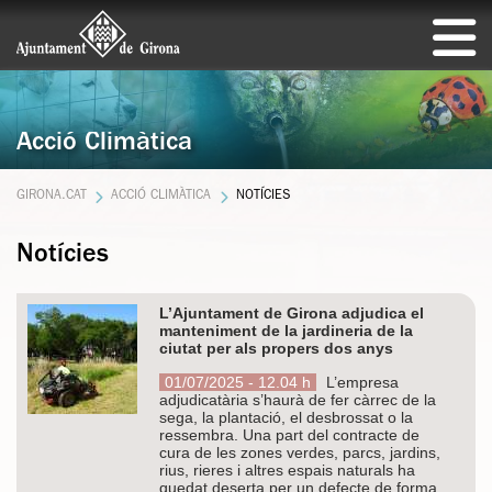
Acció Climàtica
GIRONA.CAT
ACCIÓ CLIMÀTICA
NOTÍCIES
Notícies
L’Ajuntament de Girona adjudica el
manteniment de la jardineria de la
ciutat per als propers dos anys
01/07/2025 - 12.04 h
L’empresa
adjudicatària s’haurà de fer càrrec de la
sega, la plantació, el desbrossat o la
ressembra. Una part del contracte de
cura de les zones verdes, parcs, jardins,
rius, rieres i altres espais naturals ha
quedat deserta per un defecte de forma