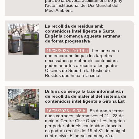
parc de la Devesa acolliran el 5 de juny
l’acte institucional del Dia Mundial del
Medi Ambient.
La recollida de residus amb
contenidors intel·ligents a Santa
Eugènia comença aquesta setmana
de forma progressiva
19/05/2025 - 10.19 h
Les persones
que encara no tinguin les targetes
necessàries per obrir els contenidors
poden anar-les a recollir a les quatre
Oficines de Suport a la Gestió de
Residus que hi ha a la ciutat
Dilluns comença la fase informativa i
de recollida de material del sistema de
contenidors intel·ligents a Girona Est
16/05/2025 - 9.03 h
Es duran a terme
dues xerrades informatives el 21 i 28 de
maig al Centre Cívic Onyar. Les targetes
per poder obrir els contenidors tancats
es podran recollir del 19 al 31 de maig al
centre cívic. El servei començarà a