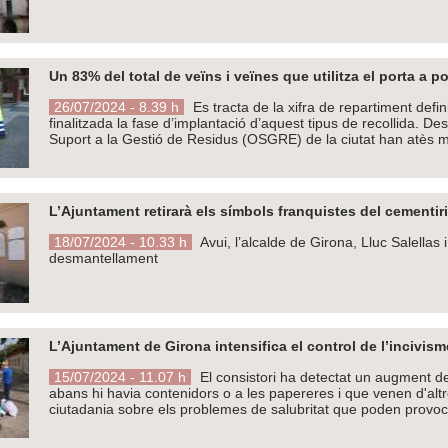
Un 83% del total de veïns i veïnes que utilitza el porta a por
26/07/2024 - 8.39 h
Es tracta de la xifra de repartiment defi
finalitzada la fase d’implantació d’aquest tipus de recollida. D
Suport a la Gestió de Residus (OSGRE) de la ciutat han atès m
L’Ajuntament retirarà els símbols franquistes del cementiri
18/07/2024 - 10.33 h
Avui, l’alcalde de Girona, Lluc Salellas 
desmantellament
L’Ajuntament de Girona intensifica el control de l’incivis
15/07/2024 - 11.07 h
El consistori ha detectat un augment de
abans hi havia contenidors o a les papereres i que venen d'altre
ciutadania sobre els problemes de salubritat que poden provo