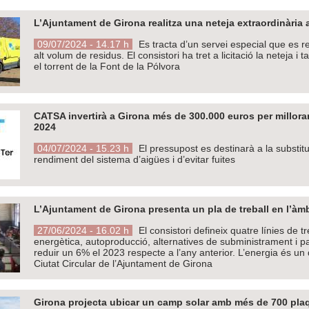
L’Ajuntament de Girona realitza una neteja extraordinària a
09/07/2024 - 14.17 h
Es tracta d’un servei especial que es re
alt volum de residus. El consistori ha tret a licitació la neteja i 
el torrent de la Font de la Pólvora
CATSA invertirà a Girona més de 300.000 euros per millorar
2024
04/07/2024 - 15.23 h
El pressupost es destinarà a la substit
rendiment del sistema d’aigües i d’evitar fuites
L’Ajuntament de Girona presenta un pla de treball en l’àmbi
27/06/2024 - 16.02 h
El consistori defineix quatre línies de t
energètica, autoproducció, alternatives de subministrament i p
reduir un 6% el 2023 respecte a l’any anterior. L’energia és un 
Ciutat Circular de l’Ajuntament de Girona
Girona projecta ubicar un camp solar amb més de 700 plaq