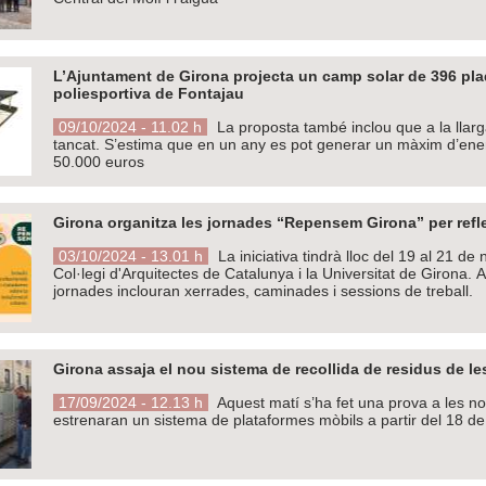
L’Ajuntament de Girona projecta un camp solar de 396 plaq
poliesportiva de Fontajau
09/10/2024 - 11.02 h
La proposta també inclou que a la llarga
tancat. S’estima que en un any es pot generar un màxim d’ene
50.000 euros
Girona organitza les jornades “Repensem Girona” per refle
03/10/2024 - 13.01 h
La iniciativa tindrà lloc del 19 al 21 d
Col·legi d'Arquitectes de Catalunya i la Universitat de Girona. A 
jornades inclouran xerrades, caminades i sessions de treball.
Girona assaja el nou sistema de recollida de residus de les
17/09/2024 - 12.13 h
Aquest matí s’ha fet una prova a les n
estrenaran un sistema de plataformes mòbils a partir del 18 d