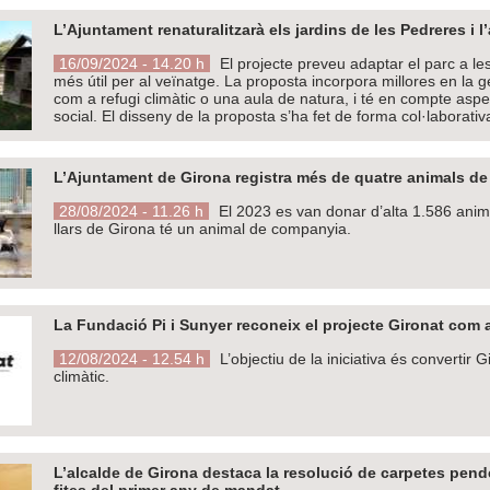
L’Ajuntament renaturalitzarà els jardins de les Pedreres i l
16/09/2024 - 14.20 h
El projecte preveu adaptar el parc a les
més útil per al veïnatge. La proposta incorpora millores en la 
com a refugi climàtic o una aula de natura, i té en compte aspect
social. El disseny de la proposta s’ha fet de forma col·laborativ
L’Ajuntament de Girona registra més de quatre animals de
28/08/2024 - 11.26 h
El 2023 es van donar d’alta 1.586 anim
llars de Girona té un animal de companyia.
La Fundació Pi i Sunyer reconeix el projecte Gironat com 
12/08/2024 - 12.54 h
L’objectiu de la iniciativa és convertir 
climàtic.
L’alcalde de Girona destaca la resolució de carpetes pende
fites del primer any de mandat