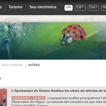
a
Turisme
Seu electrònica
CAT
ESP*
ENG*
FR
ACCIÓ CLIMÀTICA
NOTÍCIES
s
L’Ajuntament de Girona finalitza les obres de reforma de la
10/10/2024 - 13.40 h
L’equipament acollirà principalment l’of
Observatori de l’Aigua. La voluntat del consistori és que més en
Central del Molí i l’aigua