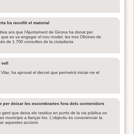
ta ha recollit el material
nitiva ara que l’Ajuntament de Girona ha donat per
es que es va engegar el nou model, les tres Oficines de
és de 1.700 consultes de la ciutadania
 vell
i Vilar, ha aprovat el decret que permetrà iniciar-ne el
me per deixar les escombraries fora dels contenidors
 gent que deixa els residus en punts de la via pública on
s municipis a llançar-los. L’objectiu és conscienciar la
car aquestes accions