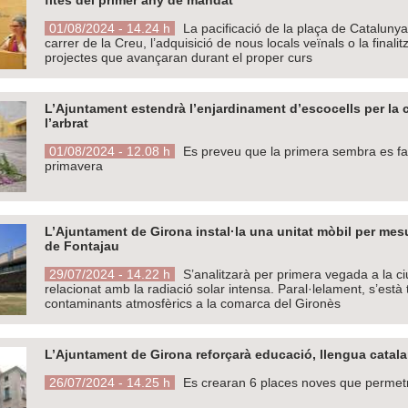
01/08/2024 - 14.24 h
La pacificació de la plaça de Catalunya
carrer de la Creu, l’adquisició de nous locals veïnals o la final
projectes que avançaran durant el proper curs
L’Ajuntament estendrà l’enjardinament d’escocells per la 
l’arbrat
01/08/2024 - 12.08 h
Es preveu que la primera sembra es faci 
primavera
L’Ajuntament de Girona instal·la una unitat mòbil per mesu
de Fontajau
29/07/2024 - 14.22 h
S’analitzarà per primera vegada a la ci
relacionat amb la radiació solar intensa. Paral·lelament, s’est
contaminants atmosfèrics a la comarca del Gironès
L’Ajuntament de Girona reforçarà educació, llengua catalana 
26/07/2024 - 14.25 h
Es crearan 6 places noves que permetra