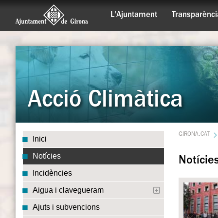
L'Ajuntament
Transparènci
Acció Climàtica
GIRONA.CAT
Inici
Notícies
Notície
Incidències
Aigua i clavegueram
Ajuts i subvencions