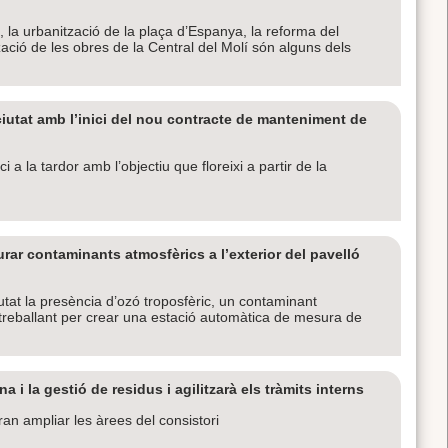
, la urbanització de la plaça d’Espanya, la reforma del
ització de les obres de la Central del Molí són alguns dels
ciutat amb l’inici del nou contracte de manteniment de
a la tardor amb l’objectiu que floreixi a partir de la
rar contaminants atmosfèrics a l’exterior del pavelló
utat la presència d’ozó troposfèric, un contaminant
à treballant per crear una estació automàtica de mesura de
i la gestió de residus i agilitzarà els tràmits interns
n ampliar les àrees del consistori