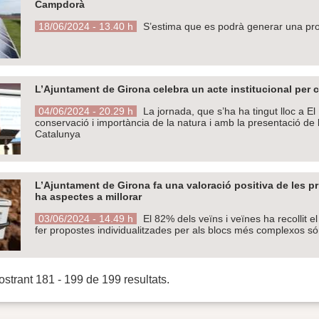
Campdorà
18/06/2024 - 13.40 h
S’estima que es podrà generar una pro
L’Ajuntament de Girona celebra un acte institucional per
04/06/2024 - 20.29 h
La jornada, que s’ha ha tingut lloc a 
conservació i importància de la natura i amb la presentació de
Catalunya
L’Ajuntament de Girona fa una valoració positiva de les p
ha aspectes a millorar
03/06/2024 - 14.49 h
El 82% dels veïns i veïnes ha recollit e
fer propostes individualitzades per als blocs més complexos s
strant 181 - 199 de 199 resultats.