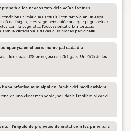
’aproparà a les necessitats dels veïns i veïnes
 condicions climàtiques actuals i convertir-lo en un espai
gestió de l’aigua, més vegetació autòctona que pugui actuar
es com la seguretat, l’accessibilitat o la interacció
a amb la ciutadania a través d’un procés participatiu.
 companyia en el cens municipal cada dia
als, dels quals 829 eren gossos i 751 gats. Un 25% de les
a bona pràctica municipal en l’àmbit del medi ambient
Girona en una ciutat més verda, saludable i resilient al canvi
nts i l’impuls de projectes de ciutat com les principals