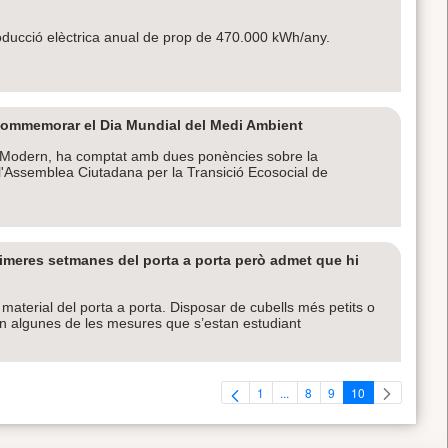
ducció elèctrica anual de prop de 470.000 kWh/any.
 commemorar el Dia Mundial del Medi Ambient
El Modern, ha comptat amb dues ponències sobre la
 l'Assemblea Ciutadana per la Transició Ecosocial de
rimeres setmanes del porta a porta però admet que hi
l material del porta a porta. Disposar de cubells més petits o
ón algunes de les mesures que s’estan estudiant
1
...
8
9
10
Pàgina
Pàgines intermèdies Utilitzeu
Pàgina
Pàgina
Pàgina