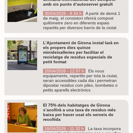
amb sis punts d’autoservei gratuït
30/04/2026 - 8.34 h
A partir de demà 1
de maig, el consistori oferirà compost
quilòmetre zero en diferents espais
repartits per diversos barris de la ciutat
L’Ajuntament de Girona instal·larà en
els propers dies quinze
minideixalleries per facilitar el
reciclatge de residus especials de
petit format
20/04/2026 - 12.57 h
Els nous
equipaments, repartits per tota la ciutat,
seran accessibles cada dia i permetran
dipositar residus com piles, bombetes o
petits aparells electrònics
El 75% dels habitatges de Girona
s’acollirà a una taxa de residus més
baixa per haver usat els serveis de
recollida
16/04/2026 - 11.32 h
La taxa incorpora