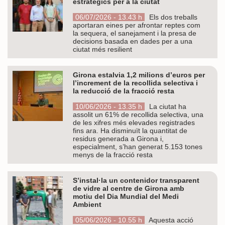
estratègics per a la ciutat
06/07/2026 - 13.43 h
Els dos treballs
aportaran eines per afrontar reptes com
la sequera, el sanejament i la presa de
decisions basada en dades per a una
ciutat més resilient
Girona estalvia 1,2 milions d’euros per
l’increment de la recollida selectiva i
la reducció de la fracció resta
10/06/2026 - 13.35 h
La ciutat ha
assolit un 61% de recollida selectiva, una
de les xifres més elevades registrades
fins ara. Ha disminuït la quantitat de
residus generada a Girona i,
especialment, s’han generat 5.153 tones
menys de la fracció resta
S’instal·la un contenidor transparent
de vidre al centre de Girona amb
motiu del Dia Mundial del Medi
Ambient
05/06/2026 - 10.55 h
Aquesta acció