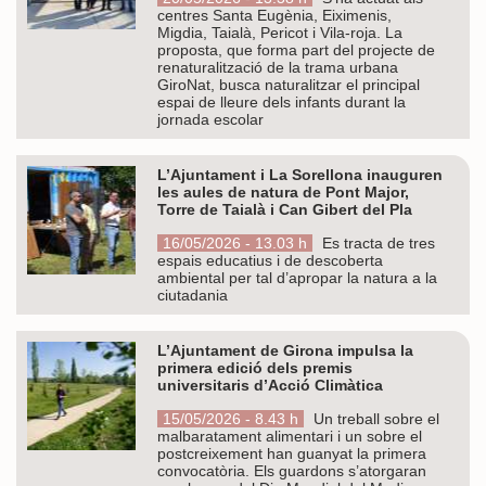
centres Santa Eugènia, Eiximenis,
Migdia, Taialà, Pericot i Vila-roja. La
proposta, que forma part del projecte de
renaturalització de la trama urbana
GiroNat, busca naturalitzar el principal
espai de lleure dels infants durant la
jornada escolar
L’Ajuntament i La Sorellona inauguren
les aules de natura de Pont Major,
Torre de Taialà i Can Gibert del Pla
16/05/2026 - 13.03 h
Es tracta de tres
espais educatius i de descoberta
ambiental per tal d’apropar la natura a la
ciutadania
L’Ajuntament de Girona impulsa la
primera edició dels premis
universitaris d’Acció Climàtica
15/05/2026 - 8.43 h
Un treball sobre el
malbaratament alimentari i un sobre el
postcreixement han guanyat la primera
convocatòria. Els guardons s’atorgaran