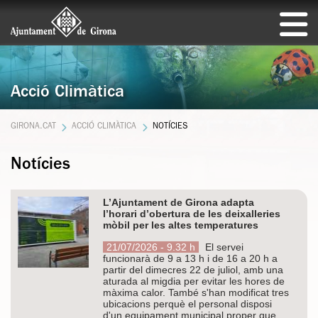
Acció Climàtica
GIRONA.CAT
ACCIÓ CLIMÀTICA
NOTÍCIES
Notícies
L’Ajuntament de Girona adapta
l’horari d’obertura de les deixalleries
mòbil per les altes temperatures
21/07/2026 - 9.32 h
El servei
funcionarà de 9 a 13 h i de 16 a 20 h a
partir del dimecres 22 de juliol, amb una
aturada al migdia per evitar les hores de
màxima calor. També s'han modificat tres
ubicacions perquè el personal disposi
d'un equipament municipal proper que