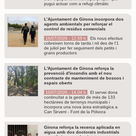
pugui actuar com a refugi climàtic
L’Ajuntament de Girona incorpora dos
agents ambientals per reforçar el
control de residus comercials
16/07/2026 - 12.59 h
Els nous efectius
cobreixen torns de tarda i nit des de l'1
de juliol per fer seguiment dels petits i
grans productors
L'Ajuntament de Girona reforça la
prevenció d'incendis amb el nou
contracte de manteniment de boscos i
espais oberts
10/07/2026 - 14.04 h
El servei dona
continuïtat a la gestió de més de 133
hectàrees de terrenys municipals i
incorpora una nova àrea estratègica a
Can Sirvent - Font de la Pólvora
Girona reforça la recerca aplicada en
aigua amb dos doctorats industrials