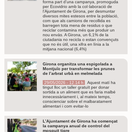
forma part d’una campanya, promoguda
per Ecovidrio amb la col·laboració de
l’Ajuntament de Girona, per desmuntar
diversos mites estesos entre la població,
com que als camions de recollida es
barregen tota mena de residus o que
reciclar contamina més que produir un
nou envàs. A Girona, un 6,1% de la
ciutadania no recicla o estan convençuts
que no és útil, una xifra en línia a la
mitjana nacional (6,4%)
Girona organitza una espigolada a
Montjuïc per transformar les prunes
de l’arbrat urbà en melmelada
29/05/2026 - 12.14 h
Aquest matí ha
tingut lloc un taller gratuït per donar
sortida a un aliment que es faria malbé
innecessàriament i, al mateix temps,
conscienciar sobre el malbaratament
alimentari i com evitar-lo
L’Ajuntament de Girona ha començat
la campanya anual de control del
mosquit tigre