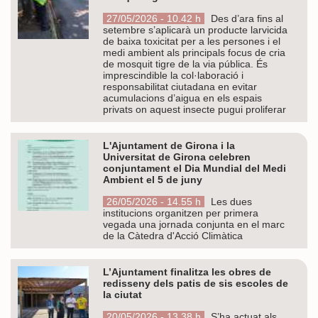
27/05/2026 - 10.42 h
Des d’ara fins al
setembre s’aplicarà un producte larvicida
de baixa toxicitat per a les persones i el
medi ambient als principals focus de cria
de mosquit tigre de la via pública. És
imprescindible la col·laboració i
responsabilitat ciutadana en evitar
acumulacions d’aigua en els espais
privats on aquest insecte pugui proliferar
L'Ajuntament de Girona i la
Universitat de Girona celebren
conjuntament el Dia Mundial del Medi
Ambient el 5 de juny
26/05/2026 - 14.55 h
Les dues
institucions organitzen per primera
vegada una jornada conjunta en el marc
de la Càtedra d'Acció Climàtica
L’Ajuntament finalitza les obres de
redisseny dels patis de sis escoles de
la ciutat
20/05/2026 - 13.38 h
S’ha actuat als