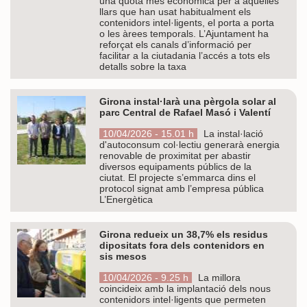
una quota més econòmica per a aquelles
llars que han usat habitualment els
contenidors intel·ligents, el porta a porta
o les àrees temporals. L’Ajuntament ha
reforçat els canals d’informació per
facilitar a la ciutadania l’accés a tots els
detalls sobre la taxa
Girona instal·larà una pèrgola solar al
parc Central de Rafael Masó i Valentí
10/04/2026 - 15.01 h
La instal·lació
d'autoconsum col·lectiu generarà energia
renovable de proximitat per abastir
diversos equipaments públics de la
ciutat. El projecte s’emmarca dins el
protocol signat amb l’empresa pública
L’Energètica
Girona redueix un 38,7% els residus
dipositats fora dels contenidors en
sis mesos
10/04/2026 - 9.25 h
La millora
coincideix amb la implantació dels nous
contenidors intel·ligents que permeten