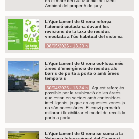
en el marc del Dia Mundial del Medi
Ambient del proper 5 de juny
L’Ajuntament de Girona reforça
l’atenció ciutadana davant les
revisions de la taxa de residus
vinculada a l’ús habitual del sistema
08/05/2026 - 13.20 h
L’Ajuntament de Girona col·loca més
àrees d’emergència de residus als
barris de porta a porta o amb àrees
temporals
30/04/2026 - 13.34 h
Aquest reforç és
possible per la reubicació de les àrees
que estan en sectors amb contenidors
intel·ligents, ja que en aquestes zones ja
no són necessàries. El canvi permetrà
millorar i flexibilitzar el model de recollida
porta a porta
L’Ajuntament de Girona se suma a la
Setmana Internacional del Compost