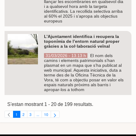
llançar les escombraries en qualsevol dia
i a qualsevol hora amb la targeta
identificativa. La recollida selectiva arriba
al 60% el 2025 i s’apropa als objectius
europeus
L’Ajuntament identifica i recupera la
toponímia de l’entorn natural proper
gràcies a la col·laboració veïnal
31/03/2026 - 13.13 h
El nom dels
camins i elements patrimonials s’han
plasmat en un mapa que s’ha publicat al
web municipal. Aquesta iniciativa, duta a
terme des de la Oficina Tècnica de la
Vora, té com a objectiu posar en valor els
espais naturals pròxims als barris i
apropar-los a tothom
S'estan mostrant 1 - 20 de 199 resultats.
1
2
3
...
10
Pàgina
Pàgina
Pàgina
Pàgines intermèdies Utilitzeu TAB per navegar.
Pàgina