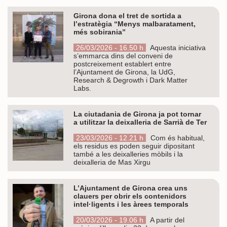
Girona dona el tret de sortida a
l’estratègia “Menys malbaratament,
més sobirania”
26/03/2026 - 16.50 h
Aquesta iniciativa
s’emmarca dins del conveni de
postcreixement establert entre
l’Ajuntament de Girona, la UdG,
Research & Degrowth i Dark Matter
Labs.
La ciutadania de Girona ja pot tornar
a utilitzar la deixalleria de Sarrià de Ter
23/03/2026 - 12.21 h
Com és habitual,
els residus es poden seguir dipositant
també a les deixalleries mòbils i la
deixalleria de Mas Xirgu
L’Ajuntament de Girona crea uns
clauers per obrir els contenidors
intel·ligents i les àrees temporals
20/03/2026 - 19.06 h
A partir del