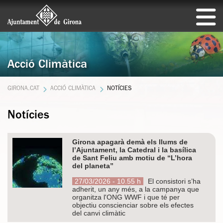
Acció Climàtica
GIRONA.CAT
ACCIÓ CLIMÀTICA
NOTÍCIES
Notícies
Girona apagarà demà els llums de
l’Ajuntament, la Catedral i la basílica
de Sant Feliu amb motiu de “L’hora
del planeta”
27/03/2026 - 10.55 h
El consistori s’ha
adherit, un any més, a la campanya que
organitza l'ONG WWF i que té per
objectiu conscienciar sobre els efectes
del canvi climàtic