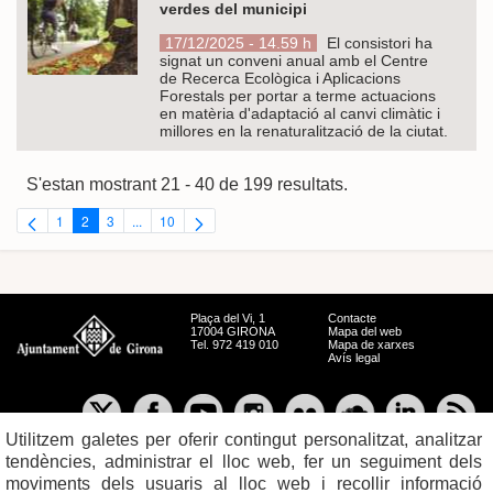
verdes del municipi
17/12/2025 - 14.59 h
El consistori ha
signat un conveni anual amb el Centre
de Recerca Ecològica i Aplicacions
Forestals per portar a terme actuacions
en matèria d'adaptació al canvi climàtic i
millores en la renaturalització de la ciutat.
S'estan mostrant 21 - 40 de 199 resultats.
1
2
3
...
10
Pàgina
Pàgina
Pàgina
Pàgines intermèdies Utilitzeu TAB per navegar.
Pàgina
Plaça del Vi, 1
Contacte
17004 GIRONA
Mapa del web
Tel. 972 419 010
Mapa de xarxes
Avís legal
Utilitzem galetes per oferir contingut personalitzat, analitzar
tendències, administrar el lloc web, fer un seguiment dels
moviments dels usuaris al lloc web i recollir informació