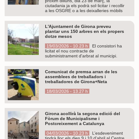
pròxim dilluns, dia 23 de març, la
ciutadania ja els podrà sol·licitar i recollir
a les OSGRE o a les deixalleries mòbils
L'Ajuntament de Girona preveu
plantar uns 150 arbres en els propers
dotze mesos
19/03/2026 - 10.23 h
El consistori ha
licitat el nou contracte de
subministrament d'arbrat al municipi.
Comunicat de premsa arran de les
assemblees de treballadors i
treballadores de Girona+Neta
18/03/2026 - 13.27 h
Girona acollirà la segona edició del
Fòrum de Municipalisme i
Postcreixement a Catalunya
04/03/2026 - 10.23 h
L’esdeveniment
tindrà lloc els dies 9 i 10 d’abril al Centre