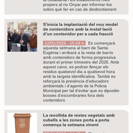
propers al riu Onyar per informar-los
sobre què fer en cas de desbordament
S’inicia la implantació del nou model
de contenidors amb la instal·lació
d’un contenidor per a cada fracció
12/01/2026 - 15.04 h
Es començarà
aquesta setmana al barri de Santa
Eugènia i arribarà a la resta de barris
amb contenidors de forma progressiva
durant el primer trimestre del 2026. Amb
aquest canvi, es podran llençar els
residus qualsevol dia a qualsevol hora
amb la targeta identificativa. També es
reforçarà la presència d’educadors
ambientals i d’agents de la Policia
Municipal per tal d’evitar que es dipositin
bosses d’escombraries fora dels
contenidors
La recollida de restes vegetals amb
cubells a les zones porta a porta
comença la setmana vinent