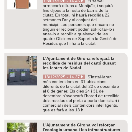
08/01/2026 - 14.45 h
El servei
arrencarà dilluns a Montjuïc, i seguirà
fins dijous a la resta de barris de la
ciutat. En total, hi haurà recollida 22
setmanes l'any al conjunt del
municipi. Les persones que encara no
tinguin el recipient poden sol·licitar-lo i
anar-lo a recollir a qualsevol de les
quatre Oficines de Suport a la Gestió de
Residus que hi ha a la ciutat.
L’Ajuntament de Girona reforçarà la
recollida de residus del cartó durant
les festes de Nadal
18/12/2025 - 14.37 h
S’instal·laran
més contenidors en 31 ubicacions
diferents de la ciutat del 22 de desembre
al 8 de gener. Els dies 24 i 31 de
desembre s’avançarà l’horari de recollida
dels residus del porta a porta domiciliari i
comercial i dels contenidors intel·ligents,
que es farà a les 13 h
L'Ajuntament de Girona vol reforçar
l'ecologia urbana i les infraestructures