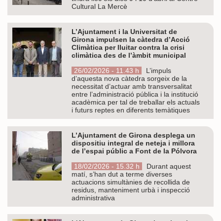
Cultural La Mercè
L’Ajuntament i la Universitat de
Girona impulsen la càtedra d’Acció
Climàtica per lluitar contra la crisi
climàtica des de l’àmbit municipal
26/02/2026 - 11.43 h
L’impuls
d’aquesta nova càtedra sorgeix de la
necessitat d’actuar amb transversalitat
entre l’administració pública i la institució
acadèmica per tal de treballar els actuals
i futurs reptes en diferents temàtiques
L’Ajuntament de Girona desplega un
dispositiu integral de neteja i millora
de l’espai públic a Font de la Pólvora
18/02/2026 - 15.32 h
Durant aquest
matí, s’han dut a terme diverses
actuacions simultànies de recollida de
residus, manteniment urbà i inspecció
administrativa