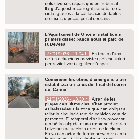
dels diversos espais que es troben al
llarg d’aquest recorregut periurbà de la
ciutat gràcies a la col·locació de taules
de pícnic o peces per al descans
L'Ajuntament de Girona instal·la els
primers disset bancs nous al parc de
la Devesa
27/01/2026 - 11.04 h
Es tracta d'una
de les actuacions previstes pel consistori
per revitalitzar i dignificar l'espai.
Comencen les obres d’emergència per
estabilitzar un talús del final del carrer
del Carme
21/01/2026 - 13.39 h
Arran de les
pluges dels últims dies, s’han produït
esllavissades a la zona que han obligat a
tallar la circulació tant de vehicles com de
persones. El temporal d’ahir va provocar
també la caiguda d’una trentena d’arbres
i diverses actuacions arreu de la ciutat.
Es va contactar de forma preventiva amb
la ciutadania i els establiments més