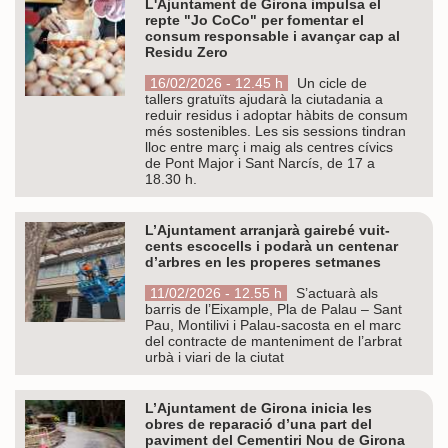
L'Ajuntament de Girona impulsa el
repte "Jo CoCo" per fomentar el
consum responsable i avançar cap al
Residu Zero
16/02/2026 - 12.45 h
Un cicle de
tallers gratuïts ajudarà la ciutadania a
reduir residus i adoptar hàbits de consum
més sostenibles. Les sis sessions tindran
lloc entre març i maig als centres cívics
de Pont Major i Sant Narcís, de 17 a
18.30 h.
L’Ajuntament arranjarà gairebé vuit-
cents escocells i podarà un centenar
d’arbres en les properes setmanes
11/02/2026 - 12.55 h
S’actuarà als
barris de l’Eixample, Pla de Palau – Sant
Pau, Montilivi i Palau-sacosta en el marc
del contracte de manteniment de l’arbrat
urbà i viari de la ciutat
L’Ajuntament de Girona inicia les
obres de reparació d’una part del
paviment del Cementiri Nou de Girona