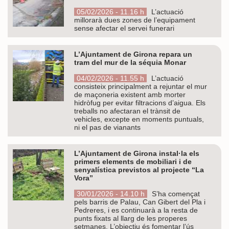
05/02/2026 - 11.16 h
L’actuació
millorarà dues zones de l’equipament
sense afectar el servei funerari
L’Ajuntament de Girona repara un
tram del mur de la séquia Monar
04/02/2026 - 11.55 h
L’actuació
consisteix principalment a rejuntar el mur
de maçoneria existent amb morter
hidròfug per evitar filtracions d’aigua. Els
treballs no afectaran el trànsit de
vehicles, excepte en moments puntuals,
ni el pas de vianants
L’Ajuntament de Girona instal·la els
primers elements de mobiliari i de
senyalística previstos al projecte “La
Vora”
30/01/2026 - 14.10 h
S’ha començat
pels barris de Palau, Can Gibert del Pla i
Pedreres, i es continuarà a la resta de
punts fixats al llarg de les properes
setmanes. L’objectiu és fomentar l’ús