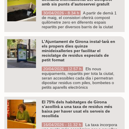
amb sis punts d’autoservei gratuït
30/04/2026 - 8.34 h
A partir de demà 1
de maig, el consistori oferirà compost
quilòmetre zero en diferents espais
repartits per diversos barris de la ciutat
L’Ajuntament de Girona instal·larà en
els propers dies quinze
minideixalleries per facilitar el
reciclatge de residus especials de
petit format
20/04/2026 - 12.57 h
Els nous
equipaments, repartits per tota la ciutat,
seran accessibles cada dia i permetran
dipositar residus com piles, bombetes o
petits aparells electrònics
El 75% dels habitatges de Girona
s’acollirà a una taxa de residus més
baixa per haver usat els serveis de
recollida
16/04/2026 - 11.32 h
La taxa incorpora