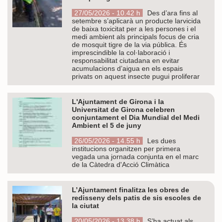
27/05/2026 - 10.42 h
Des d’ara fins al
setembre s’aplicarà un producte larvicida
de baixa toxicitat per a les persones i el
medi ambient als principals focus de cria
de mosquit tigre de la via pública. És
imprescindible la col·laboració i
responsabilitat ciutadana en evitar
acumulacions d’aigua en els espais
privats on aquest insecte pugui proliferar
L'Ajuntament de Girona i la
Universitat de Girona celebren
conjuntament el Dia Mundial del Medi
Ambient el 5 de juny
26/05/2026 - 14.55 h
Les dues
institucions organitzen per primera
vegada una jornada conjunta en el marc
de la Càtedra d'Acció Climàtica
L’Ajuntament finalitza les obres de
redisseny dels patis de sis escoles de
la ciutat
20/05/2026 - 13.38 h
S’ha actuat als