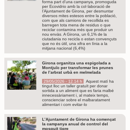
forma part d’una campanya, promoguda
per Ecovidrio amb la col·laboració de
l’Ajuntament de Girona, per desmuntar
diversos mites estesos entre la població,
com que als camions de recollida es
barregen tota mena de residus o que
reciclar contamina més que produir un
nou envàs. A Girona, un 6,1% de la
ciutadania no recicla o estan convençuts
que no és útil, una xifra en línia a la
mitjana nacional (6,4%)
Girona organitza una espigolada a
Montjuïc per transformar les prunes
de l’arbrat urbà en melmelada
29/05/2026 - 12.14 h
Aquest matí ha
tingut lloc un taller gratuït per donar
sortida a un aliment que es faria malbé
innecessàriament i, al mateix temps,
conscienciar sobre el malbaratament
alimentari i com evitar-lo
L’Ajuntament de Girona ha començat
la campanya anual de control del
mosquit tigre