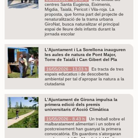
centres Santa Eugènia, Eiximenis,
Migdia, Taialà, Pericot i Vila-roja. La
proposta, que forma part del projecte de
renaturalització de la trama urbana
GiroNat, busca naturalitzar el principal
espai de lleure dels infants durant la
jornada escolar
L’Ajuntament i La Sorellona inauguren
les aules de natura de Pont Major,
Torre de Taialà i Can Gibert del Pla
16/05/2026 - 13.03 h
Es tracta de tres
espais educatius i de descoberta
ambiental per tal d’apropar la natura a la
ciutadania
L’Ajuntament de Girona impulsa la
primera edició dels premis
universitaris d’Acció Climàtica
15/05/2026 - 8.43 h
Un treball sobre el
malbaratament alimentari i un sobre el
postcreixement han guanyat la primera
convocatòria. Els guardons s’atorgaran