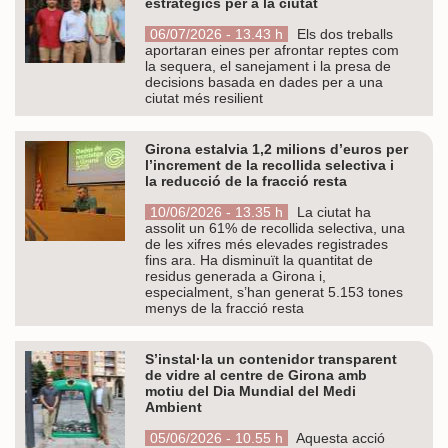
estratègics per a la ciutat
06/07/2026 - 13.43 h
Els dos treballs
aportaran eines per afrontar reptes com
la sequera, el sanejament i la presa de
decisions basada en dades per a una
ciutat més resilient
Girona estalvia 1,2 milions d’euros per
l’increment de la recollida selectiva i
la reducció de la fracció resta
10/06/2026 - 13.35 h
La ciutat ha
assolit un 61% de recollida selectiva, una
de les xifres més elevades registrades
fins ara. Ha disminuït la quantitat de
residus generada a Girona i,
especialment, s’han generat 5.153 tones
menys de la fracció resta
S’instal·la un contenidor transparent
de vidre al centre de Girona amb
motiu del Dia Mundial del Medi
Ambient
05/06/2026 - 10.55 h
Aquesta acció