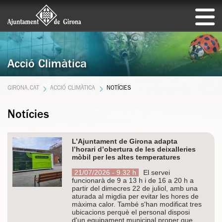
Acció Climàtica
GIRONA.CAT
ACCIÓ CLIMÀTICA
NOTÍCIES
Notícies
L’Ajuntament de Girona adapta
l’horari d’obertura de les deixalleries
mòbil per les altes temperatures
21/07/2026 - 9.32 h
El servei
funcionarà de 9 a 13 h i de 16 a 20 h a
partir del dimecres 22 de juliol, amb una
aturada al migdia per evitar les hores de
màxima calor. També s'han modificat tres
ubicacions perquè el personal disposi
d'un equipament municipal proper que