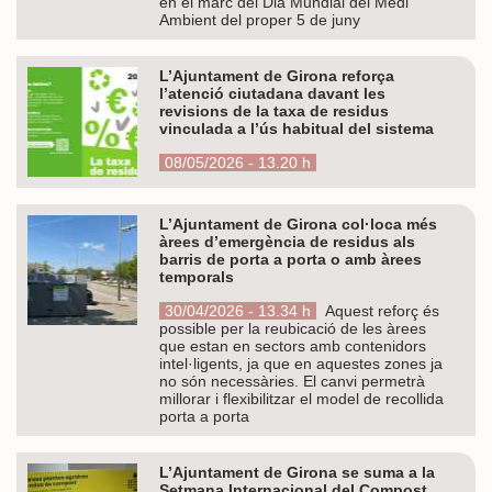
en el marc del Dia Mundial del Medi
Ambient del proper 5 de juny
L’Ajuntament de Girona reforça
l’atenció ciutadana davant les
revisions de la taxa de residus
vinculada a l’ús habitual del sistema
08/05/2026 - 13.20 h
L’Ajuntament de Girona col·loca més
àrees d’emergència de residus als
barris de porta a porta o amb àrees
temporals
30/04/2026 - 13.34 h
Aquest reforç és
possible per la reubicació de les àrees
que estan en sectors amb contenidors
intel·ligents, ja que en aquestes zones ja
no són necessàries. El canvi permetrà
millorar i flexibilitzar el model de recollida
porta a porta
L’Ajuntament de Girona se suma a la
Setmana Internacional del Compost