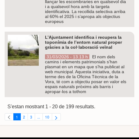
llançar les escombraries en qualsevol dia
i a qualsevol hora amb la targeta
identificativa. La recollida selectiva arriba
al 60% el 2025 i s’apropa als objectius
europeus
L’Ajuntament identifica i recupera la
toponímia de l’entorn natural proper
gràcies a la col·laboració veïnal
31/03/2026 - 13.13 h
El nom dels
camins i elements patrimonials s’han
plasmat en un mapa que s’ha publicat al
web municipal. Aquesta iniciativa, duta a
terme des de la Oficina Tècnica de la
Vora, té com a objectiu posar en valor els
espais naturals pròxims als barris i
apropar-los a tothom
S'estan mostrant 1 - 20 de 199 resultats.
1
2
3
...
10
Pàgina
Pàgina
Pàgina
Pàgines intermèdies Utilitzeu TAB per navegar.
Pàgina