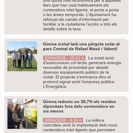
una quota més econòmica per a aquelles
llars que han usat habitualment els
contenidors intel·ligents, el porta a porta
o les àrees temporals. L’Ajuntament ha
reforçat els canals d’informació per
facilitar a la ciutadania l’accés a tots els
detalls sobre la taxa
Girona instal·larà una pèrgola solar al
parc Central de Rafael Masó i Valentí
10/04/2026 - 15.01 h
La instal·lació
d'autoconsum col·lectiu generarà energia
renovable de proximitat per abastir
diversos equipaments públics de la
ciutat. El projecte s’emmarca dins el
protocol signat amb l’empresa pública
L’Energètica
Girona redueix un 38,7% els residus
dipositats fora dels contenidors en
sis mesos
10/04/2026 - 9.25 h
La millora
coincideix amb la implantació dels nous
contenidors intel·ligents que permeten