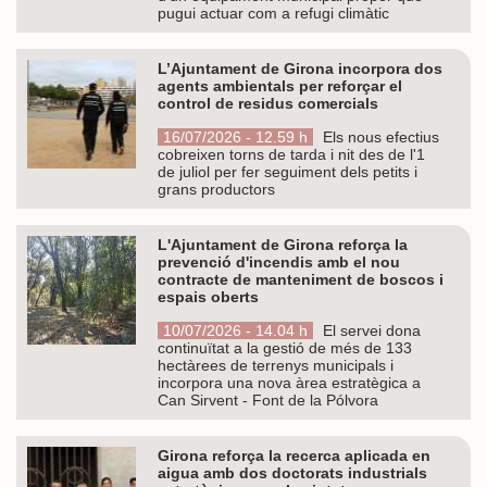
pugui actuar com a refugi climàtic
L’Ajuntament de Girona incorpora dos
agents ambientals per reforçar el
control de residus comercials
16/07/2026 - 12.59 h
Els nous efectius
cobreixen torns de tarda i nit des de l'1
de juliol per fer seguiment dels petits i
grans productors
L'Ajuntament de Girona reforça la
prevenció d'incendis amb el nou
contracte de manteniment de boscos i
espais oberts
10/07/2026 - 14.04 h
El servei dona
continuïtat a la gestió de més de 133
hectàrees de terrenys municipals i
incorpora una nova àrea estratègica a
Can Sirvent - Font de la Pólvora
Girona reforça la recerca aplicada en
aigua amb dos doctorats industrials