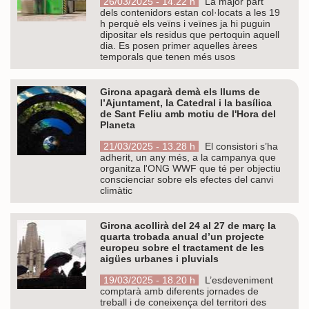
26/03/2025 - 14.22 h
La major part
dels contenidors estan col·locats a les 19
h perquè els veïns i veïnes ja hi puguin
dipositar els residus que pertoquin aquell
dia. Es posen primer aquelles àrees
temporals que tenen més usos
Girona apagarà demà els llums de
l’Ajuntament, la Catedral i la basílica
de Sant Feliu amb motiu de l'Hora del
Planeta
21/03/2025 - 13.28 h
El consistori s’ha
adherit, un any més, a la campanya que
organitza l'ONG WWF que té per objectiu
conscienciar sobre els efectes del canvi
climàtic
Girona acollirà del 24 al 27 de març la
quarta trobada anual d’un projecte
europeu sobre el tractament de les
aigües urbanes i pluvials
19/03/2025 - 18.20 h
L’esdeveniment
comptarà amb diferents jornades de
treball i de coneixença del territori des