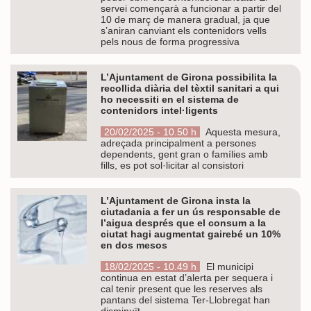
servei començarà a funcionar a partir del
10 de març de manera gradual, ja que
s’aniran canviant els contenidors vells
pels nous de forma progressiva
L’Ajuntament de Girona possibilita la
recollida diària del tèxtil sanitari a qui
ho necessiti en el sistema de
contenidors intel·ligents
20/02/2025 - 10.50 h
Aquesta mesura,
adreçada principalment a persones
dependents, gent gran o famílies amb
fills, es pot sol·licitar al consistori
L’Ajuntament de Girona insta la
ciutadania a fer un ús responsable de
l’aigua després que el consum a la
ciutat hagi augmentat gairebé un 10%
en dos mesos
18/02/2025 - 10.49 h
El municipi
continua en estat d’alerta per sequera i
cal tenir present que les reserves als
pantans del sistema Ter-Llobregat han
disminuït