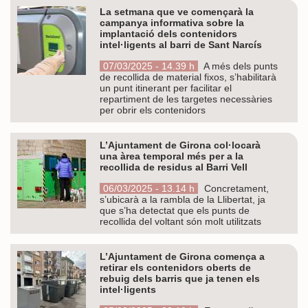
La setmana que ve començarà la
campanya informativa sobre la
implantació dels contenidors
intel·ligents al barri de Sant Narcís
07/03/2025 - 14.39 h
A més dels punts
de recollida de material fixos, s’habilitarà
un punt itinerant per facilitar el
repartiment de les targetes necessàries
per obrir els contenidors
L’Ajuntament de Girona col·locarà
una àrea temporal més per a la
recollida de residus al Barri Vell
06/03/2025 - 13.14 h
Concretament,
s’ubicarà a la rambla de la Llibertat, ja
que s’ha detectat que els punts de
recollida del voltant són molt utilitzats
L’Ajuntament de Girona comença a
retirar els contenidors oberts de
rebuig dels barris que ja tenen els
intel·ligents