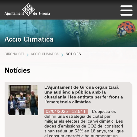
Acció Climàtica
GIRONA.CAT
ACCIÓ CLIMÀTICA
NOTÍCIES
Notícies
L’Ajuntament de Girona organitzarà
una audiència pública amb la
ciutadania i les entitats per fer front a
l’emergència climàtica
02/04/2025 - 12.54 h
L’objectiu és
definir una estratègia de ciutat per
mitigar els efectes del canvi climàtic. Les
dades d’emissions de CO2 del consistori
s’han reduït un 53% en 18 anys, tot i que
el consum energètic ha augmentat un