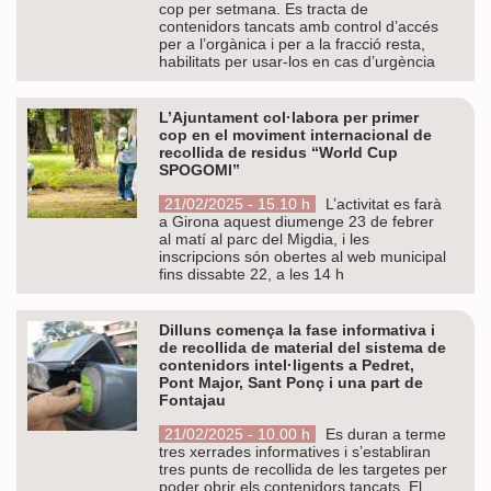
cop per setmana. Es tracta de
contenidors tancats amb control d’accés
per a l’orgànica i per a la fracció resta,
habilitats per usar-los en cas d’urgència
L’Ajuntament col·labora per primer
cop en el moviment internacional de
recollida de residus “World Cup
SPOGOMI”
21/02/2025 - 15.10 h
L’activitat es farà
a Girona aquest diumenge 23 de febrer
al matí al parc del Migdia, i les
inscripcions són obertes al web municipal
fins dissabte 22, a les 14 h
Dilluns comença la fase informativa i
de recollida de material del sistema de
contenidors intel·ligents a Pedret,
Pont Major, Sant Ponç i una part de
Fontajau
21/02/2025 - 10.00 h
Es duran a terme
tres xerrades informatives i s’establiran
tres punts de recollida de les targetes per
poder obrir els contenidors tancats. El