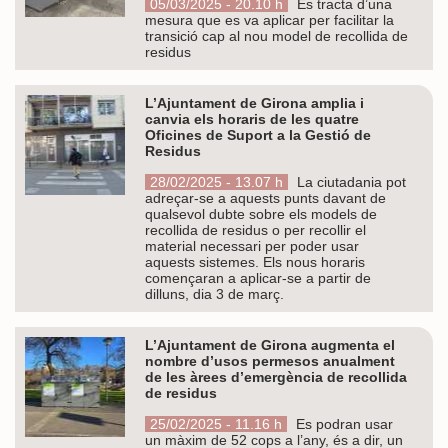
05/03/2025 - 20.10 h
Es tracta d’una
mesura que es va aplicar per facilitar la
transició cap al nou model de recollida de
residus
L’Ajuntament de Girona amplia i
canvia els horaris de les quatre
Oficines de Suport a la Gestió de
Residus
28/02/2025 - 13.07 h
La ciutadania pot
adreçar-se a aquests punts davant de
qualsevol dubte sobre els models de
recollida de residus o per recollir el
material necessari per poder usar
aquests sistemes. Els nous horaris
començaran a aplicar-se a partir de
dilluns, dia 3 de març.
L’Ajuntament de Girona augmenta el
nombre d’usos permesos anualment
de les àrees d’emergència de recollida
de residus
25/02/2025 - 11.16 h
Es podran usar
un màxim de 52 cops a l’any, és a dir, un