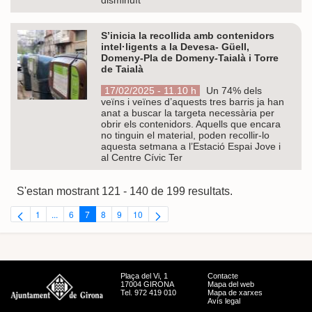
S’inicia la recollida amb contenidors
intel·ligents a la Devesa- Güell,
Domeny-Pla de Domeny-Taialà i Torre
de Taialà
17/02/2025 - 11.10 h
Un 74% dels
veïns i veïnes d’aquests tres barris ja han
anat a buscar la targeta necessària per
obrir els contenidors. Aquells que encara
no tinguin el material, poden recollir-lo
aquesta setmana a l’Estació Espai Jove i
al Centre Cívic Ter
S'estan mostrant 121 - 140 de 199 resultats.
1
...
6
7
8
9
10
Pàgina
Pàgines intermèdies Utilitzeu TAB per navegar.
Pàgina
Pàgina
Pàgina
Pàgina
Pàgina
Plaça del Vi, 1
Contacte
17004 GIRONA
Mapa del web
Tel. 972 419 010
Mapa de xarxes
Avís legal