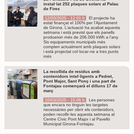
instal·lat 252 plaques solars al Palau
de Fires
12/03/2025 - 12.01 h
El projecte ha
estat finançat el 100% per l’Ajuntament
de Girona. L’actuació ha acabat aquesta
setmana i està previst que els panells
produeixin més de 206.000 kWh a l’any.
Sis equipaments municipals més
compten actualment amb plaques solars
i està projectat col·locar-ne a tres punts
més
La recollida de residus amb
contenidors intel·ligents a Pedret,
Pont Major, Sant Ponç i una part de
Fontajau començarà el dilluns 17 de
març
10/03/2025 - 15.06 h
Les persones
que encara no tinguin les targetes
necessàries per obrir els contenidors,
poden recollir-les aquesta setmana al
Centre Cívic Pont Major i al Pavelló
Municipal Girona-Fontajau.