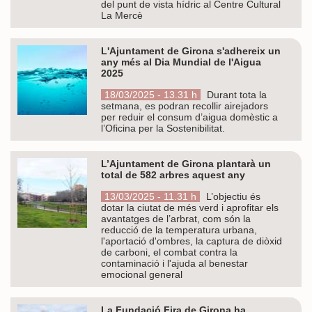
del punt de vista hídric al Centre Cultural
La Mercè
L'Ajuntament de Girona s'adhereix un
any més al Dia Mundial de l'Aigua
2025
18/03/2025 - 13.31 h
Durant tota la
setmana, es podran recollir airejadors
per reduir el consum d’aigua domèstic a
l’Oficina per la Sostenibilitat.
L’Ajuntament de Girona plantarà un
total de 582 arbres aquest any
13/03/2025 - 11.31 h
L’objectiu és
dotar la ciutat de més verd i aprofitar els
avantatges de l’arbrat, com són la
reducció de la temperatura urbana,
l'aportació d'ombres, la captura de diòxid
de carboni, el combat contra la
contaminació i l'ajuda al benestar
emocional general
La Fundació Fira de Girona ha