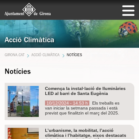
Acció Climàtica
GIRONA.CAT
ACCIÓ CLIMÀTICA
NOTÍCIES
Notícies
Comença la instal·lació de lluminàries
LED al barri de Santa Eugènia
10/12/2024 - 14.53 h
Els treballs es
van iniciar la setmana passada i està
previst que finalitzin el març del 2025.
L’urbanisme, la mobilitat, l’acció
climàtica i l’habitatge, eixos destacats