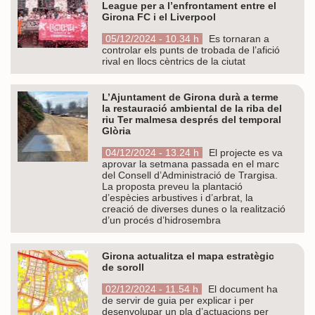
League per a l’enfrontament entre el
Girona FC i el Liverpool
05/12/2024 - 10.34 h
Es tornaran a
controlar els punts de trobada de l’afició
rival en llocs cèntrics de la ciutat
L’Ajuntament de Girona durà a terme
la restauració ambiental de la riba del
riu Ter malmesa després del temporal
Glòria
04/12/2024 - 13.24 h
El projecte es va
aprovar la setmana passada en el marc
del Consell d’Administració de Trargisa.
La proposta preveu la plantació
d’espècies arbustives i d’arbrat, la
creació de diverses dunes o la realització
d’un procés d’hidrosembra
Girona actualitza el mapa estratègic
de soroll
02/12/2024 - 11.54 h
El document ha
de servir de guia per explicar i per
desenvolupar un pla d’actuacions per