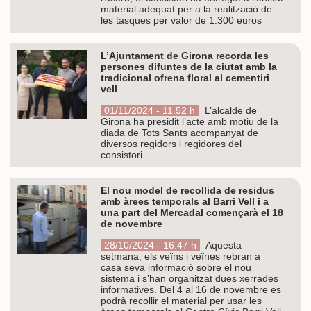
material adequat per a la realització de
les tasques per valor de 1.300 euros
L’Ajuntament de Girona recorda les
persones difuntes de la ciutat amb la
tradicional ofrena floral al cementiri
vell
01/11/2024 - 11.52 h
L’alcalde de
Girona ha presidit l’acte amb motiu de la
diada de Tots Sants acompanyat de
diversos regidors i regidores del
consistori.
El nou model de recollida de residus
amb àrees temporals al Barri Vell i a
una part del Mercadal començarà el 18
de novembre
28/10/2024 - 16.47 h
Aquesta
setmana, els veïns i veïnes rebran a
casa seva informació sobre el nou
sistema i s’han organitzat dues xerrades
informatives. Del 4 al 16 de novembre es
podrà recollir el material per usar les