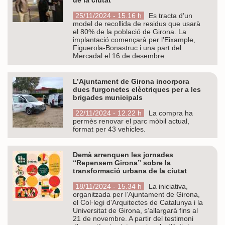
25/11/2024 - 15.16 h
Es tracta d’un
model de recollida de residus que usarà
el 80% de la població de Girona. La
implantació començarà per l’Eixample,
Figuerola-Bonastruc i una part del
Mercadal el 16 de desembre.
L’Ajuntament de Girona incorpora
dues furgonetes elèctriques per a les
brigades municipals
22/11/2024 - 12.22 h
La compra ha
permès renovar el parc mòbil actual,
format per 43 vehicles.
Demà arrenquen les jornades
“Repensem Girona” sobre la
transformació urbana de la ciutat
18/11/2024 - 15.34 h
La iniciativa,
organitzada per l’Ajuntament de Girona,
el Col·legi d'Arquitectes de Catalunya i la
Universitat de Girona, s’allargarà fins al
21 de novembre. A partir del testimoni