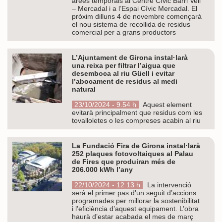
àrees temporals al Centre Cívic Barri Vell
– Mercadal i a l’Espai Cívic Mercadal. El
pròxim dilluns 4 de novembre començarà
el nou sistema de recollida de residus
comercial per a grans productors
L’Ajuntament de Girona instal·larà
una reixa per filtrar l’aigua que
desemboca al riu Güell i evitar
l’abocament de residus al medi
natural
23/10/2024 - 9.54 h
Aquest element
evitarà principalment que residus com les
tovalloletes o les compreses acabin al riu
La Fundació Fira de Girona instal·larà
252 plaques fotovoltaiques al Palau
de Fires que produiran més de
206.000 kWh l’any
22/10/2024 - 12.13 h
La intervenció
serà el primer pas d’un seguit d’accions
programades per millorar la sostenibilitat
i l’eficiència d’aquest equipament. L’obra
haurà d’estar acabada el mes de març