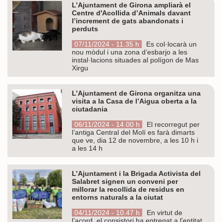
L’Ajuntament de Girona ampliarà el
Centre d'Acollida d’Animals davant
l’increment de gats abandonats i
perduts
07/11/2024 - 11.35 h
Es col·locarà un
nou mòdul i una zona d’esbarjo a les
instal·lacions situades al polígon de Mas
Xirgu
L’Ajuntament de Girona organitza una
visita a la Casa de l’Aigua oberta a la
ciutadania
06/11/2024 - 14.00 h
El recorregut per
l’antiga Central del Molí es farà dimarts
que ve, dia 12 de novembre, a les 10 h i
a les 14 h
L’Ajuntament i la Brigada Activista del
Salabret signen un conveni per
millorar la recollida de residus en
entorns naturals a la ciutat
04/11/2024 - 10.47 h
En virtut de
l’acord, el consistori ha entregat a l’entitat