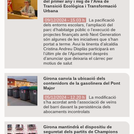
del primer any i mig de l’Àrea de
Transició Ecològica i Transformació
Urbana
09/12/2024 - 15.03 h
La pacificació
dels entorns escolars, l’ampliació del
parc d’habitatge públic o l’execució de
projectes finançats amb Next Generation
són algunes de les iniciatives que s’han
portat a terme. Avui la tinenta d’alcaldia
Cristina Andreu Displàs participarà en
l’últim ple de l’Ajuntament després
d’anunciar que deixaria el càrrec per
motius de salut
Girona canvia la ubicació dels
contenidors de la gasolinera del Pont
Major
05/12/2024 - 12.20 h
La modificació
s’ha acordat amb l’associació de veïns
del barri davant la persistència dels
abocaments incontrolats
Girona mantindrà el dispositiu de
seguretat dels partits de Champions