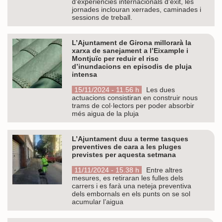
d'experiències internacionals d'èxit, les
jornades inclouran xerrades, caminades i
sessions de treball.
L’Ajuntament de Girona millorarà la
xarxa de sanejament a l’Eixample i
Montjuïc per reduir el risc
d’inundacions en episodis de pluja
intensa
15/11/2024 - 11.56 h
Les dues
actuacions consistiran en construir nous
trams de col·lectors per poder absorbir
més aigua de la pluja
L’Ajuntament duu a terme tasques
preventives de cara a les pluges
previstes per aquesta setmana
11/11/2024 - 15.38 h
Entre altres
mesures, es retiraran les fulles dels
carrers i es farà una neteja preventiva
dels embornals en els punts on se sol
acumular l’aigua