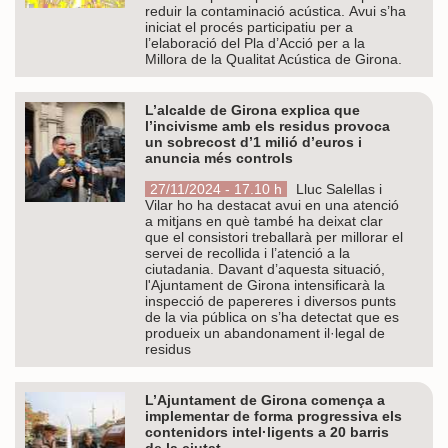
reduir la contaminació acústica. Avui s’ha
iniciat el procés participatiu per a
l’elaboració del Pla d’Acció per a la
Millora de la Qualitat Acústica de Girona.
L’alcalde de Girona explica que
l’incivisme amb els residus provoca
un sobrecost d’1 milió d’euros i
anuncia més controls
27/11/2024 - 17.10 h
Lluc Salellas i
Vilar ho ha destacat avui en una atenció
a mitjans en què també ha deixat clar
que el consistori treballarà per millorar el
servei de recollida i l’atenció a la
ciutadania. Davant d’aquesta situació,
l'Ajuntament de Girona intensificarà la
inspecció de papereres i diversos punts
de la via pública on s’ha detectat que es
produeix un abandonament il·legal de
residus
L’Ajuntament de Girona comença a
implementar de forma progressiva els
contenidors intel·ligents a 20 barris
de la ciutat