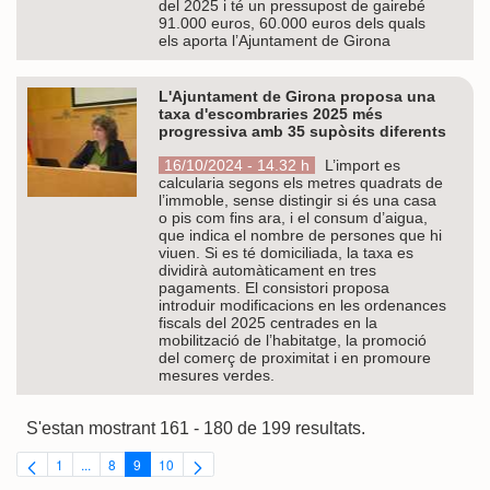
del 2025 i té un pressupost de gairebé
91.000 euros, 60.000 euros dels quals
els aporta l’Ajuntament de Girona
L'Ajuntament de Girona proposa una
taxa d'escombraries 2025 més
progressiva amb 35 supòsits diferents
16/10/2024 - 14.32 h
L’import es
calcularia segons els metres quadrats de
l’immoble, sense distingir si és una casa
o pis com fins ara, i el consum d’aigua,
que indica el nombre de persones que hi
viuen. Si es té domiciliada, la taxa es
dividirà automàticament en tres
pagaments. El consistori proposa
introduir modificacions en les ordenances
fiscals del 2025 centrades en la
mobilització de l’habitatge, la promoció
del comerç de proximitat i en promoure
mesures verdes.
S'estan mostrant 161 - 180 de 199 resultats.
1
...
8
9
10
Pàgina
Pàgines intermèdies Utilitzeu TAB per navegar.
Pàgina
Pàgina
Pàgina