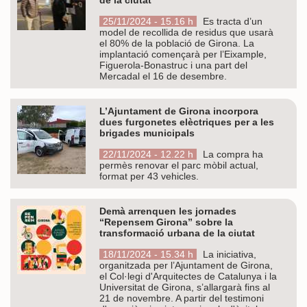
25/11/2024 - 15.16 h
Es tracta d’un
model de recollida de residus que usarà
el 80% de la població de Girona. La
implantació començarà per l’Eixample,
Figuerola-Bonastruc i una part del
Mercadal el 16 de desembre.
L’Ajuntament de Girona incorpora
dues furgonetes elèctriques per a les
brigades municipals
22/11/2024 - 12.22 h
La compra ha
permès renovar el parc mòbil actual,
format per 43 vehicles.
Demà arrenquen les jornades
“Repensem Girona” sobre la
transformació urbana de la ciutat
18/11/2024 - 15.34 h
La iniciativa,
organitzada per l’Ajuntament de Girona,
el Col·legi d'Arquitectes de Catalunya i la
Universitat de Girona, s’allargarà fins al
21 de novembre. A partir del testimoni