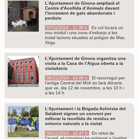
L’Ajuntament de Girona ampliarà el
Centre d'Acollida d’Animals davant
l’increment de gats abandonats i
perduts
07/11/2024 - 11.35 h
Es col·locarà un
nou mòdul i una zona d’esbarjo a les
instal·lacions situades al polígon de Mas
Xirgu
L’Ajuntament de Girona organitza una
visita a la Casa de l’Aigua oberta a la
ciutadania
06/11/2024 - 14.00 h
El recorregut per
l’antiga Central del Molí es farà dimarts
que ve, dia 12 de novembre, a les 10 h i
a les 14 h
L’Ajuntament i la Brigada Activista del
Salabret signen un conveni per
millorar la recollida de residus en
entorns naturals a la ciutat
04/11/2024 - 10.47 h
En virtut de
l’acord, el consistori ha entregat a l’entitat