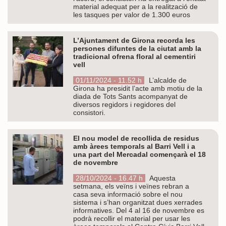
material adequat per a la realització de
les tasques per valor de 1.300 euros
L’Ajuntament de Girona recorda les
persones difuntes de la ciutat amb la
tradicional ofrena floral al cementiri
vell
01/11/2024 - 11.52 h
L’alcalde de
Girona ha presidit l’acte amb motiu de la
diada de Tots Sants acompanyat de
diversos regidors i regidores del
consistori.
El nou model de recollida de residus
amb àrees temporals al Barri Vell i a
una part del Mercadal començarà el 18
de novembre
28/10/2024 - 16.47 h
Aquesta
setmana, els veïns i veïnes rebran a
casa seva informació sobre el nou
sistema i s’han organitzat dues xerrades
informatives. Del 4 al 16 de novembre es
podrà recollir el material per usar les