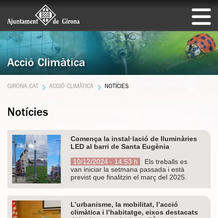
Acció Climàtica
GIRONA.CAT
ACCIÓ CLIMÀTICA
NOTÍCIES
Notícies
Comença la instal·lació de lluminàries
LED al barri de Santa Eugènia
10/12/2024 - 14.53 h
Els treballs es
van iniciar la setmana passada i està
previst que finalitzin el març del 2025.
L’urbanisme, la mobilitat, l’acció
climàtica i l’habitatge, eixos destacats