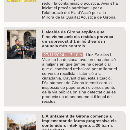
reduir la contaminació acústica. Avui s’ha
iniciat el procés participatiu per a
l’elaboració del Pla d’Acció per a la
Millora de la Qualitat Acústica de Girona.
L’alcalde de Girona explica que
l’incivisme amb els residus provoca
un sobrecost d’1 milió d’euros i
anuncia més controls
27/11/2024 - 17.10 h
Lluc Salellas i
Vilar ho ha destacat avui en una atenció
a mitjans en què també ha deixat clar
que el consistori treballarà per millorar el
servei de recollida i l’atenció a la
ciutadania. Davant d’aquesta situació,
l'Ajuntament de Girona intensificarà la
inspecció de papereres i diversos punts
de la via pública on s’ha detectat que es
produeix un abandonament il·legal de
residus
L’Ajuntament de Girona comença a
implementar de forma progressiva els
contenidors intel·ligents a 20 barris
de la ciutat