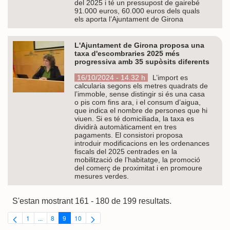
del 2025 i té un pressupost de gairebé
91.000 euros, 60.000 euros dels quals
els aporta l’Ajuntament de Girona
L'Ajuntament de Girona proposa una
taxa d'escombraries 2025 més
progressiva amb 35 supòsits diferents
16/10/2024 - 14.32 h
L’import es
calcularia segons els metres quadrats de
l’immoble, sense distingir si és una casa
o pis com fins ara, i el consum d’aigua,
que indica el nombre de persones que hi
viuen. Si es té domiciliada, la taxa es
dividirà automàticament en tres
pagaments. El consistori proposa
introduir modificacions en les ordenances
fiscals del 2025 centrades en la
mobilització de l’habitatge, la promoció
del comerç de proximitat i en promoure
mesures verdes.
S'estan mostrant 161 - 180 de 199 resultats.
1
...
8
9
10
Pàgina
Pàgines intermèdies Utilitzeu TAB per navegar.
Pàgina
Pàgina
Pàgina