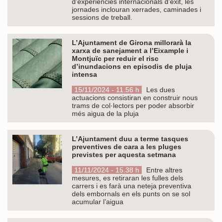
d'experiències internacionals d'èxit, les
jornades inclouran xerrades, caminades i
sessions de treball.
L’Ajuntament de Girona millorarà la
xarxa de sanejament a l’Eixample i
Montjuïc per reduir el risc
d’inundacions en episodis de pluja
intensa
15/11/2024 - 11.56 h
Les dues
actuacions consistiran en construir nous
trams de col·lectors per poder absorbir
més aigua de la pluja
L’Ajuntament duu a terme tasques
preventives de cara a les pluges
previstes per aquesta setmana
11/11/2024 - 15.38 h
Entre altres
mesures, es retiraran les fulles dels
carrers i es farà una neteja preventiva
dels embornals en els punts on se sol
acumular l’aigua