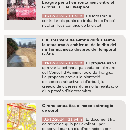
League per a l’enfrontament entre el
Girona FC i el Liverpool
05/12/2024 - 10.34 h
Es tornaran a
controlar els punts de trobada de l’afició
rival en llocs cèntrics de la ciutat
L’Ajuntament de Girona durà a terme
la restauració ambiental de la riba del
riu Ter malmesa després del temporal
Glòria
04/12/2024 - 13.24 h
El projecte es va
aprovar la setmana passada en el marc
del Consell d’Administració de Trargisa.
La proposta preveu la plantació
d’espècies arbustives i d’arbrat, la
creació de diverses dunes o la realització
d’un procés d’hidrosembra
Girona actualitza el mapa estratègic
de soroll
02/12/2024 - 11.54 h
El document ha
de servir de guia per explicar i per
desenvolupar un pla d’actuacions per