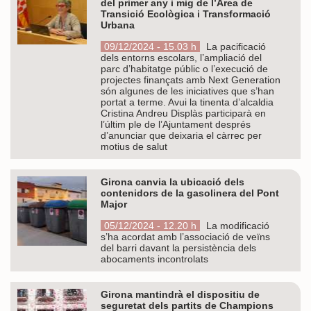
del primer any i mig de l’Àrea de
Transició Ecològica i Transformació
Urbana
09/12/2024 - 15.03 h
La pacificació
dels entorns escolars, l’ampliació del
parc d’habitatge públic o l’execució de
projectes finançats amb Next Generation
són algunes de les iniciatives que s’han
portat a terme. Avui la tinenta d’alcaldia
Cristina Andreu Displàs participarà en
l’últim ple de l’Ajuntament després
d’anunciar que deixaria el càrrec per
motius de salut
Girona canvia la ubicació dels
contenidors de la gasolinera del Pont
Major
05/12/2024 - 12.20 h
La modificació
s’ha acordat amb l’associació de veïns
del barri davant la persistència dels
abocaments incontrolats
Girona mantindrà el dispositiu de
seguretat dels partits de Champions