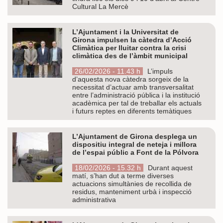
Cultural La Mercè
L’Ajuntament i la Universitat de
Girona impulsen la càtedra d’Acció
Climàtica per lluitar contra la crisi
climàtica des de l’àmbit municipal
26/02/2026 - 11.43 h
L’impuls
d’aquesta nova càtedra sorgeix de la
necessitat d’actuar amb transversalitat
entre l’administració pública i la institució
acadèmica per tal de treballar els actuals
i futurs reptes en diferents temàtiques
L’Ajuntament de Girona desplega un
dispositiu integral de neteja i millora
de l’espai públic a Font de la Pólvora
18/02/2026 - 15.32 h
Durant aquest
matí, s’han dut a terme diverses
actuacions simultànies de recollida de
residus, manteniment urbà i inspecció
administrativa