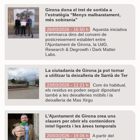
Girona dona el tret de sortida a
l’estratègia “Menys malbaratament,
més sobirania”
26/03/2026 - 16.50 h
Aquesta iniciativa
s’emmarca dins del conveni de
postcreixement establert entre
l’Ajuntament de Girona, la UdG,
Research & Degrowth i Dark Matter
Labs.
La ciutadania de Girona ja pot tornar
a utilitzar la deixalleria de Sarrià de Ter
23/03/2026 - 12.21 h
Com és habitual,
els residus es poden seguir dipositant
també a les deixalleries mòbils i la
deixalleria de Mas Xirgu
L’Ajuntament de Girona crea uns
clauers per obrir els contenidors
intel·ligents i les àrees temporals
20/03/2026 - 19.06 h
A partir del