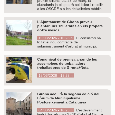
pròxim dilluns, dia 23 de març, la
ciutadania ja els podrà sol·licitar i recollir
a les OSGRE o a les deixalleries mòbils
L'Ajuntament de Girona preveu
plantar uns 150 arbres en els propers
dotze mesos
19/03/2026 - 10.23 h
El consistori ha
licitat el nou contracte de
subministrament d'arbrat al municipi.
Comunicat de premsa arran de les
assemblees de treballadors i
treballadores de Girona+Neta
18/03/2026 - 13.27 h
Girona acollirà la segona edició del
Fòrum de Municipalisme i
Postcreixement a Catalunya
04/03/2026 - 10.23 h
L’esdeveniment
tindrà lloc els dies 9 i 10 d’abril al Centre