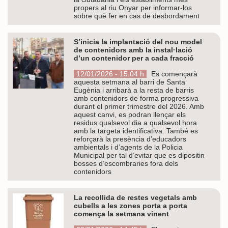
propers al riu Onyar per informar-los
sobre què fer en cas de desbordament
S’inicia la implantació del nou model
de contenidors amb la instal·lació
d’un contenidor per a cada fracció
12/01/2026 - 15.04 h
Es començarà
aquesta setmana al barri de Santa
Eugènia i arribarà a la resta de barris
amb contenidors de forma progressiva
durant el primer trimestre del 2026. Amb
aquest canvi, es podran llençar els
residus qualsevol dia a qualsevol hora
amb la targeta identificativa. També es
reforçarà la presència d’educadors
ambientals i d’agents de la Policia
Municipal per tal d’evitar que es dipositin
bosses d’escombraries fora dels
contenidors
La recollida de restes vegetals amb
cubells a les zones porta a porta
comença la setmana vinent