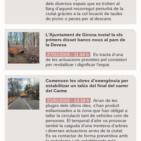
dels diversos espais que es troben al
llarg d’aquest recorregut periurbà de la
ciutat gràcies a la col·locació de taules
de pícnic o peces per al descans
L'Ajuntament de Girona instal·la els
primers disset bancs nous al parc de
la Devesa
27/01/2026 - 11.04 h
Es tracta d'una
de les actuacions previstes pel consistori
per revitalitzar i dignificar l'espai.
Comencen les obres d’emergència per
estabilitzar un talús del final del carrer
del Carme
21/01/2026 - 13.39 h
Arran de les
pluges dels últims dies, s’han produït
esllavissades a la zona que han obligat a
tallar la circulació tant de vehicles com de
persones. El temporal d’ahir va provocar
també la caiguda d’una trentena d’arbres
i diverses actuacions arreu de la ciutat.
Es va contactar de forma preventiva amb
la ciutadania i els establiments més