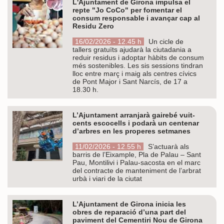
L'Ajuntament de Girona impulsa el
repte "Jo CoCo" per fomentar el
consum responsable i avançar cap al
Residu Zero
16/02/2026 - 12.45 h
Un cicle de
tallers gratuïts ajudarà la ciutadania a
reduir residus i adoptar hàbits de consum
més sostenibles. Les sis sessions tindran
lloc entre març i maig als centres cívics
de Pont Major i Sant Narcís, de 17 a
18.30 h.
L’Ajuntament arranjarà gairebé vuit-
cents escocells i podarà un centenar
d’arbres en les properes setmanes
11/02/2026 - 12.55 h
S’actuarà als
barris de l’Eixample, Pla de Palau – Sant
Pau, Montilivi i Palau-sacosta en el marc
del contracte de manteniment de l’arbrat
urbà i viari de la ciutat
L’Ajuntament de Girona inicia les
obres de reparació d’una part del
paviment del Cementiri Nou de Girona