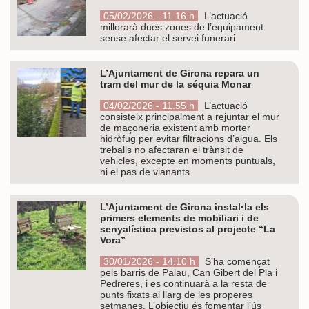
05/02/2026 - 11.16 h
L’actuació
millorarà dues zones de l’equipament
sense afectar el servei funerari
L’Ajuntament de Girona repara un
tram del mur de la séquia Monar
04/02/2026 - 11.55 h
L’actuació
consisteix principalment a rejuntar el mur
de maçoneria existent amb morter
hidròfug per evitar filtracions d’aigua. Els
treballs no afectaran el trànsit de
vehicles, excepte en moments puntuals,
ni el pas de vianants
L’Ajuntament de Girona instal·la els
primers elements de mobiliari i de
senyalística previstos al projecte “La
Vora”
30/01/2026 - 14.10 h
S’ha començat
pels barris de Palau, Can Gibert del Pla i
Pedreres, i es continuarà a la resta de
punts fixats al llarg de les properes
setmanes. L’objectiu és fomentar l’ús