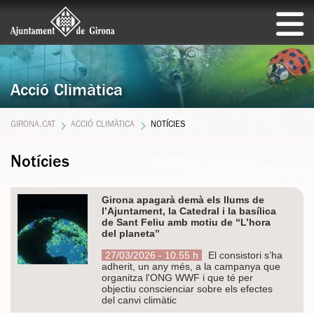
Acció Climàtica
GIRONA.CAT
ACCIÓ CLIMÀTICA
NOTÍCIES
Notícies
Girona apagarà demà els llums de
l’Ajuntament, la Catedral i la basílica
de Sant Feliu amb motiu de “L’hora
del planeta”
27/03/2026 - 10.55 h
El consistori s’ha
adherit, un any més, a la campanya que
organitza l'ONG WWF i que té per
objectiu conscienciar sobre els efectes
del canvi climàtic