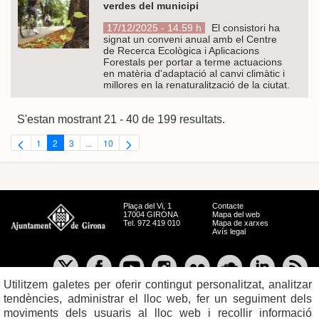
verdes del municipi
17/12/2025 - 14.59 h
El consistori ha
signat un conveni anual amb el Centre
de Recerca Ecològica i Aplicacions
Forestals per portar a terme actuacions
en matèria d'adaptació al canvi climàtic i
millores en la renaturalització de la ciutat.
S'estan mostrant 21 - 40 de 199 resultats.
1
2
3
...
10
Pàgina
Pàgina
Pàgina
Pàgines intermèdies Utilitzeu TAB per navegar.
Pàgina
Plaça del Vi, 1
Contacte
17004 GIRONA
Mapa del web
Tel. 972 419 010
Mapa de xarxes
Avís legal
Utilitzem galetes per oferir contingut personalitzat, analitzar
tendències, administrar el lloc web, fer un seguiment dels
moviments dels usuaris al lloc web i recollir informació