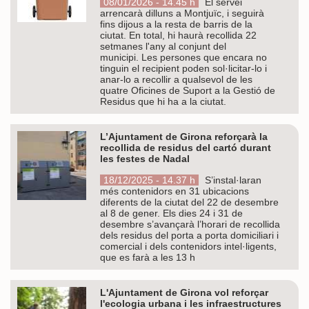
08/01/2026 - 14.45 h
El servei
arrencarà dilluns a Montjuïc, i seguirà
fins dijous a la resta de barris de la
ciutat. En total, hi haurà recollida 22
setmanes l'any al conjunt del
municipi. Les persones que encara no
tinguin el recipient poden sol·licitar-lo i
anar-lo a recollir a qualsevol de les
quatre Oficines de Suport a la Gestió de
Residus que hi ha a la ciutat.
L’Ajuntament de Girona reforçarà la
recollida de residus del cartó durant
les festes de Nadal
18/12/2025 - 14.37 h
S’instal·laran
més contenidors en 31 ubicacions
diferents de la ciutat del 22 de desembre
al 8 de gener. Els dies 24 i 31 de
desembre s’avançarà l’horari de recollida
dels residus del porta a porta domiciliari i
comercial i dels contenidors intel·ligents,
que es farà a les 13 h
L'Ajuntament de Girona vol reforçar
l'ecologia urbana i les infraestructures