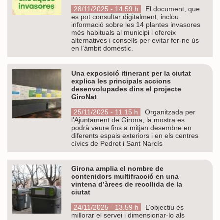
28/11/2025 - 14.59 h
El document, que
es pot consultar digitalment, inclou
informació sobre les 14 plantes invasores
més habituals al municipi i ofereix
alternatives i consells per evitar fer-ne ús
en l'àmbit domèstic.
Una exposició itinerant per la ciutat
explica les principals accions
desenvolupades dins el projecte
GiroNat
25/11/2025 - 11.15 h
Organitzada per
l’Ajuntament de Girona, la mostra es
podrà veure fins a mitjan desembre en
diferents espais exteriors i en els centres
cívics de Pedret i Sant Narcís
Girona amplia el nombre de
contenidors multifracció en una
vintena d’àrees de recollida de la
ciutat
24/11/2025 - 13.59 h
L’objectiu és
millorar el servei i dimensionar-lo als