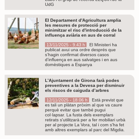
UdG
El Departament d'Agricultura amplia
les mesures de protecció per
minimitzar el risc d'introducció de la
influença aviària en aus de corral
13/11/2025 - 9.43 h
El Ministeri ha
publicat avui una ordre després que
s’hagin confirmat diversos casos
d’influença en aus salvatges i en aus
domèstiques a Espanya
L’Ajuntament de Girona farà podes
preventives a la Devesa per disminuir
els riscos de caiguda d’arbres
12/11/2025 - 18.06 h
Està previst que
es tali un plàtan pròxim al que va caure
perquè evitar que també pugui
col·lapsar. La fusta dels exemplars
retirats s'utilitzarà per a fer mobiliari urbà
per al projecte La Vora, tal i com s'ha fet
amb altres exemplars al parc del Migdia.