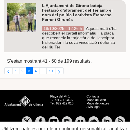
L’Ajuntament de Girona bateja
l’estació d’aforament del Ter amb el
nom del polític i activista Francesc
Ferrer i Gironès
18/10/2025 - 12.26 h
Aquest matí s’ha
descobert el cartell informatiu i la placa
que reconeix la trajectòria de l’escriptor i
historiador i la seva vinculació i defensa
del riu Ter
S'estan mostrant 41 - 60 de 199 resultats.
1
2
3
4
...
10
Pàgina
Pàgina
Pàgina
Pàgina
Pàgines intermèdies Utilitzeu TAB per navegar.
Pàgina
Plaça del Vi, 1
Contacte
17004 GIRONA
Mapa del web
Tel. 972 419 010
Mapa de xarxes
Avís legal
Utilitzem galetes per oferir contingut personalitzat, analitzar