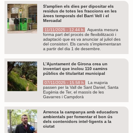
S'amplien els dies per dipositar els
residus de totes les fraccions en les
àrees temporals del Barri Vell i el
Mercadal
11/11/2025 - 12.44 h
Aquesta mesura
forma part del procés de flexibilització i
adaptació que es va anunciar al juliol des
del consistori. Els canvis s'implementaran
a partir del dia 1 de desembre.
L’Ajuntament de Girona crea un
inventari que inclou 110 camins
públics de titularitat municipal
07/11/2025 - 15.58 h
La majoria
passen per la Vall de Sant Daniel, Santa
Eugènia de Ter, el massís de les
Gavarres i Campdorà
Arrenca la campanya amb educadors
ambientals per fomentar el bon ús
dels contenidors intel·ligents a la
ciutat