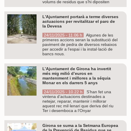
volums de residus que s’hi dipositen
L'Ajuntament portarà a terme diverses
actuacions per revitalitzar el parc de
la Devesa
24/11/2025 - 11.06 h
Algunes de les
primeres accions seran la substitució del
paviment de pedra de diversos rebaixos
per accedir a l'espai i la instal·lació de
bancs nous.
L’Ajuntament de Girona ha invertit
més mig milió d’euros en
manteniment i millores a la séquia
Monar en els darrers 5 anys
24/11/2025 - 10.22 h
S’han fet una
vintena d’actuacions destinades a
netejar, reparar, mantenir i millorar
aquest rec mil·lenari que deriva del riu
Ter i desemboca a l’Onyar
Girona se suma a la Setmana Europea
de la Prevenció de Residus que se