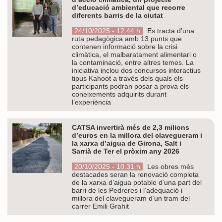
d’educació ambiental que recorre
diferents barris de la ciutat
24/10/2025 - 12.44 h
Es tracta d’una
ruta pedagògica amb 13 punts que
contenen informació sobre la crisi
climàtica, el malbaratament alimentari o
la contaminació, entre altres temes. La
iniciativa inclou dos concursos interactius
tipus Kahoot a través dels quals els
participants podran posar a prova els
coneixements adquirits durant
l’experiència
CATSA invertirà més de 2,3 milions
d’euros en la millora del clavegueram i
la xarxa d’aigua de Girona, Salt i
Sarrià de Ter el pròxim any 2026
20/10/2025 - 10.31 h
Les obres més
destacades seran la renovació completa
de la xarxa d’aigua potable d’una part del
barri de les Pedreres i l’adequació i
millora del clavegueram d’un tram del
carrer Emili Grahit