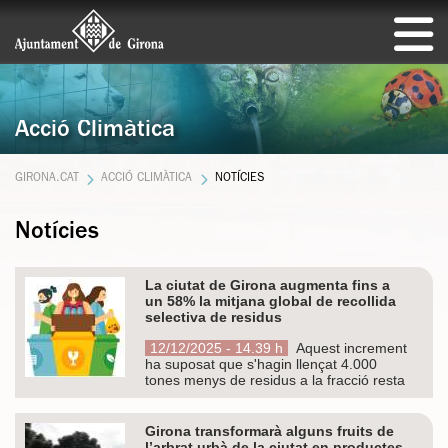
Acció Climàtica
GIRONA.CAT
ACCIÓ CLIMÀTICA
NOTÍCIES
Notícies
La ciutat de Girona augmenta fins a
un 58% la mitjana global de recollida
selectiva de residus
12/12/2025 - 14.39 h
Aquest increment
ha suposat que s'hagin llençat 4.000
tones menys de residus a la fracció resta
Girona transformarà alguns fruits de
l’arbrat urbà de la ciutat en productes