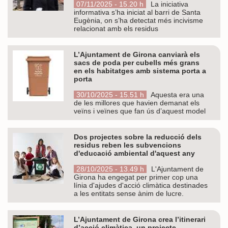
07/11/2025 - 15.20 h
La iniciativa
informativa s’ha iniciat al barri de Santa
Eugènia, on s’ha detectat més incivisme
relacionat amb els residus
L’Ajuntament de Girona canviarà els
sacs de poda per cubells més grans
en els habitatges amb sistema porta a
porta
30/10/2025 - 15.51 h
Aquesta era una
de les millores que havien demanat els
veïns i veïnes que fan ús d’aquest model
Dos projectes sobre la reducció dels
residus reben les subvencions
d'educació ambiental d'aquest any
28/10/2025 - 13.49 h
L'Ajuntament de
Girona ha engegat per primer cop una
línia d'ajudes d'acció climàtica destinades
a les entitats sense ànim de lucre.
L’Ajuntament de Girona crea l’itinerari
d’acció climàtica, un projecte