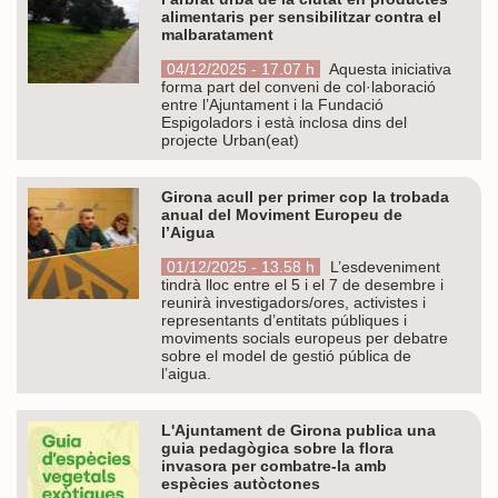
alimentaris per sensibilitzar contra el
malbaratament
04/12/2025 - 17.07 h
Aquesta iniciativa
forma part del conveni de col·laboració
entre l’Ajuntament i la Fundació
Espigoladors i està inclosa dins del
projecte Urban(eat)
Girona acull per primer cop la trobada
anual del Moviment Europeu de
l’Aigua
01/12/2025 - 13.58 h
L’esdeveniment
tindrà lloc entre el 5 i el 7 de desembre i
reunirà investigadors/ores, activistes i
representants d’entitats públiques i
moviments socials europeus per debatre
sobre el model de gestió pública de
l’aigua.
L'Ajuntament de Girona publica una
guia pedagògica sobre la flora
invasora per combatre-la amb
espècies autòctones