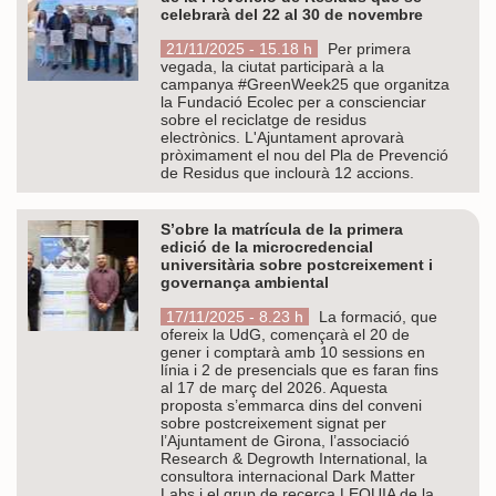
celebrarà del 22 al 30 de novembre
21/11/2025 - 15.18 h
Per primera
vegada, la ciutat participarà a la
campanya #GreenWeek25 que organitza
la Fundació Ecolec per a conscienciar
sobre el reciclatge de residus
electrònics. L'Ajuntament aprovarà
pròximament el nou del Pla de Prevenció
de Residus que inclourà 12 accions.
S’obre la matrícula de la primera
edició de la microcredencial
universitària sobre postcreixement i
governança ambiental
17/11/2025 - 8.23 h
La formació, que
ofereix la UdG, començarà el 20 de
gener i comptarà amb 10 sessions en
línia i 2 de presencials que es faran fins
al 17 de març del 2026. Aquesta
proposta s’emmarca dins del conveni
sobre postcreixement signat per
l’Ajuntament de Girona, l’associació
Research & Degrowth International, la
consultora internacional Dark Matter
Labs i el grup de recerca LEQUIA de la