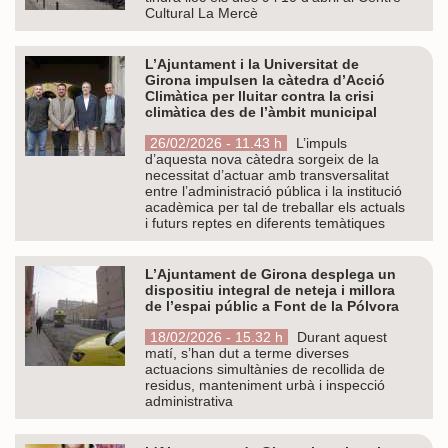
Cultural La Mercè
L’Ajuntament i la Universitat de
Girona impulsen la càtedra d’Acció
Climàtica per lluitar contra la crisi
climàtica des de l’àmbit municipal
26/02/2026 - 11.43 h
L’impuls
d’aquesta nova càtedra sorgeix de la
necessitat d’actuar amb transversalitat
entre l’administració pública i la institució
acadèmica per tal de treballar els actuals
i futurs reptes en diferents temàtiques
L’Ajuntament de Girona desplega un
dispositiu integral de neteja i millora
de l’espai públic a Font de la Pólvora
18/02/2026 - 15.32 h
Durant aquest
matí, s’han dut a terme diverses
actuacions simultànies de recollida de
residus, manteniment urbà i inspecció
administrativa