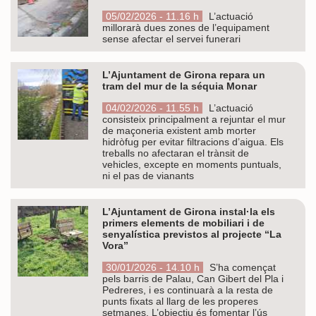
05/02/2026 - 11.16 h
L’actuació
millorarà dues zones de l’equipament
sense afectar el servei funerari
L’Ajuntament de Girona repara un
tram del mur de la séquia Monar
04/02/2026 - 11.55 h
L’actuació
consisteix principalment a rejuntar el mur
de maçoneria existent amb morter
hidròfug per evitar filtracions d’aigua. Els
treballs no afectaran el trànsit de
vehicles, excepte en moments puntuals,
ni el pas de vianants
L’Ajuntament de Girona instal·la els
primers elements de mobiliari i de
senyalística previstos al projecte “La
Vora”
30/01/2026 - 14.10 h
S’ha començat
pels barris de Palau, Can Gibert del Pla i
Pedreres, i es continuarà a la resta de
punts fixats al llarg de les properes
setmanes. L’objectiu és fomentar l’ús