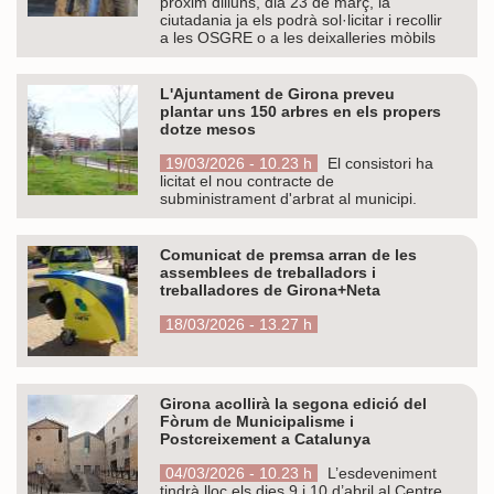
pròxim dilluns, dia 23 de març, la
ciutadania ja els podrà sol·licitar i recollir
a les OSGRE o a les deixalleries mòbils
L'Ajuntament de Girona preveu
plantar uns 150 arbres en els propers
dotze mesos
19/03/2026 - 10.23 h
El consistori ha
licitat el nou contracte de
subministrament d'arbrat al municipi.
Comunicat de premsa arran de les
assemblees de treballadors i
treballadores de Girona+Neta
18/03/2026 - 13.27 h
Girona acollirà la segona edició del
Fòrum de Municipalisme i
Postcreixement a Catalunya
04/03/2026 - 10.23 h
L’esdeveniment
tindrà lloc els dies 9 i 10 d’abril al Centre