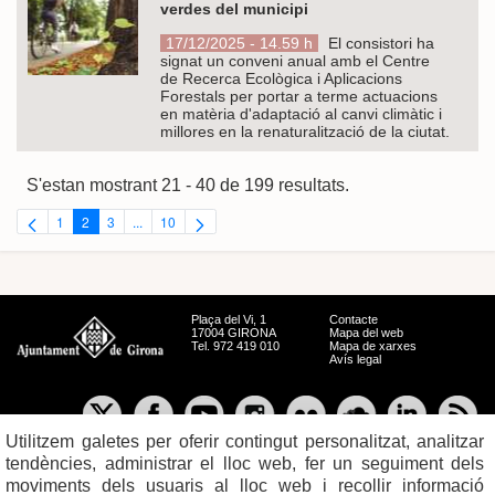
verdes del municipi
17/12/2025 - 14.59 h
El consistori ha
signat un conveni anual amb el Centre
de Recerca Ecològica i Aplicacions
Forestals per portar a terme actuacions
en matèria d'adaptació al canvi climàtic i
millores en la renaturalització de la ciutat.
S'estan mostrant 21 - 40 de 199 resultats.
1
2
3
...
10
Pàgina
Pàgina
Pàgina
Pàgines intermèdies Utilitzeu TAB per navegar.
Pàgina
Plaça del Vi, 1
Contacte
17004 GIRONA
Mapa del web
Tel. 972 419 010
Mapa de xarxes
Avís legal
Utilitzem galetes per oferir contingut personalitzat, analitzar
tendències, administrar el lloc web, fer un seguiment dels
moviments dels usuaris al lloc web i recollir informació