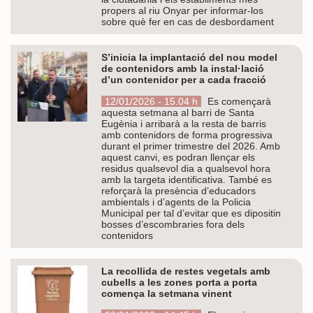
propers al riu Onyar per informar-los
sobre què fer en cas de desbordament
S’inicia la implantació del nou model
de contenidors amb la instal·lació
d’un contenidor per a cada fracció
12/01/2026 - 15.04 h
Es començarà
aquesta setmana al barri de Santa
Eugènia i arribarà a la resta de barris
amb contenidors de forma progressiva
durant el primer trimestre del 2026. Amb
aquest canvi, es podran llençar els
residus qualsevol dia a qualsevol hora
amb la targeta identificativa. També es
reforçarà la presència d’educadors
ambientals i d’agents de la Policia
Municipal per tal d’evitar que es dipositin
bosses d’escombraries fora dels
contenidors
La recollida de restes vegetals amb
cubells a les zones porta a porta
comença la setmana vinent