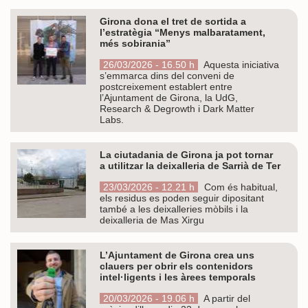
Girona dona el tret de sortida a
l’estratègia “Menys malbaratament,
més sobirania”
26/03/2026 - 16.50 h
Aquesta iniciativa
s’emmarca dins del conveni de
postcreixement establert entre
l’Ajuntament de Girona, la UdG,
Research & Degrowth i Dark Matter
Labs.
La ciutadania de Girona ja pot tornar
a utilitzar la deixalleria de Sarrià de Ter
23/03/2026 - 12.21 h
Com és habitual,
els residus es poden seguir dipositant
també a les deixalleries mòbils i la
deixalleria de Mas Xirgu
L’Ajuntament de Girona crea uns
clauers per obrir els contenidors
intel·ligents i les àrees temporals
20/03/2026 - 19.06 h
A partir del