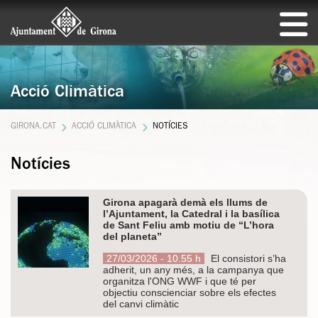
Acció Climàtica
GIRONA.CAT
ACCIÓ CLIMÀTICA
NOTÍCIES
Notícies
Girona apagarà demà els llums de
l’Ajuntament, la Catedral i la basílica
de Sant Feliu amb motiu de “L’hora
del planeta”
27/03/2026 - 10.55 h
El consistori s’ha
adherit, un any més, a la campanya que
organitza l'ONG WWF i que té per
objectiu conscienciar sobre els efectes
del canvi climàtic