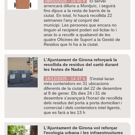
08/01/2026 - 14.45 h
El servei
arrencarà dilluns a Montjuïc, i seguirà
fins dijous a la resta de barris de la
ciutat. En total, hi haurà recollida 22
setmanes l'any al conjunt del
municipi. Les persones que encara no
tinguin el recipient poden sol·licitar-lo i
anar-lo a recollir a qualsevol de les
quatre Oficines de Suport a la Gestió de
Residus que hi ha a la ciutat.
L’Ajuntament de Girona reforçarà la
recollida de residus del cartó durant
les festes de Nadal
18/12/2025 - 14.37 h
S’instal·laran
més contenidors en 31 ubicacions
diferents de la ciutat del 22 de desembre
al 8 de gener. Els dies 24 i 31 de
desembre s’avançarà l’horari de recollida
dels residus del porta a porta domiciliari i
comercial i dels contenidors intel·ligents,
que es farà a les 13 h
L'Ajuntament de Girona vol reforçar
l'ecologia urbana i les infraestructures