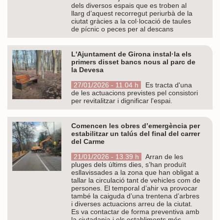
dels diversos espais que es troben al
llarg d’aquest recorregut periurbà de la
ciutat gràcies a la col·locació de taules
de pícnic o peces per al descans
L'Ajuntament de Girona instal·la els
primers disset bancs nous al parc de
la Devesa
27/01/2026 - 11.04 h
Es tracta d'una
de les actuacions previstes pel consistori
per revitalitzar i dignificar l'espai.
Comencen les obres d’emergència per
estabilitzar un talús del final del carrer
del Carme
21/01/2026 - 13.39 h
Arran de les
pluges dels últims dies, s’han produït
esllavissades a la zona que han obligat a
tallar la circulació tant de vehicles com de
persones. El temporal d’ahir va provocar
també la caiguda d’una trentena d’arbres
i diverses actuacions arreu de la ciutat.
Es va contactar de forma preventiva amb
la ciutadania i els establiments més