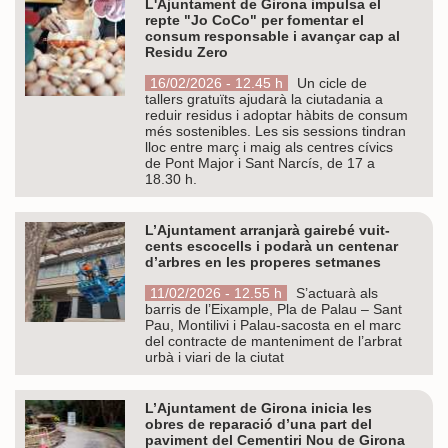
L'Ajuntament de Girona impulsa el
repte "Jo CoCo" per fomentar el
consum responsable i avançar cap al
Residu Zero
16/02/2026 - 12.45 h
Un cicle de
tallers gratuïts ajudarà la ciutadania a
reduir residus i adoptar hàbits de consum
més sostenibles. Les sis sessions tindran
lloc entre març i maig als centres cívics
de Pont Major i Sant Narcís, de 17 a
18.30 h.
L’Ajuntament arranjarà gairebé vuit-
cents escocells i podarà un centenar
d’arbres en les properes setmanes
11/02/2026 - 12.55 h
S’actuarà als
barris de l’Eixample, Pla de Palau – Sant
Pau, Montilivi i Palau-sacosta en el marc
del contracte de manteniment de l’arbrat
urbà i viari de la ciutat
L’Ajuntament de Girona inicia les
obres de reparació d’una part del
paviment del Cementiri Nou de Girona