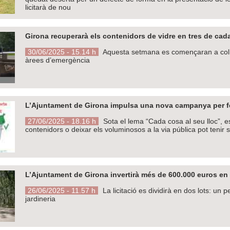
licitarà de nou
Girona recuperarà els contenidors de vidre en tres de cad
30/06/2025 - 15.14 h
Aquesta setmana es començaran a col·lo
àrees d’emergència
L’Ajuntament de Girona impulsa una nova campanya per fo
27/06/2025 - 18.16 h
Sota el lema “Cada cosa al seu lloc”, e
contenidors o deixar els voluminosos a la via pública pot tenir
L’Ajuntament de Girona invertirà més de 600.000 euros en
26/06/2025 - 11.57 h
La licitació es dividirà en dos lots: un p
jardineria