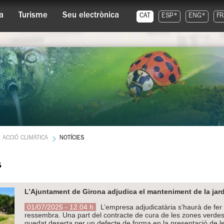
a
Turisme
Seu electrònica
CAT
ESP*
ENG*
FR
ACCIÓ CLIMÀTICA
NOTÍCIES
s
L’Ajuntament de Girona adjudica el manteniment de la jardi
01/07/2025 - 12.04 h
L’empresa adjudicatària s’haurà de fer c
ressembra. Una part del contracte de cura de les zones verdes, p
quedat deserta per un defecte de forma en la presentació de le