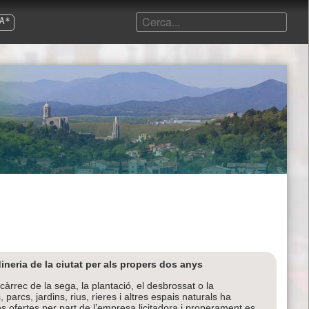
A*
neria de la ciutat per als propers dos anys
àrrec de la sega, la plantació, el desbrossat o la
arcs, jardins, rius, rieres i altres espais naturals ha
s ofertes per part de l’empresa licitadora i properament es