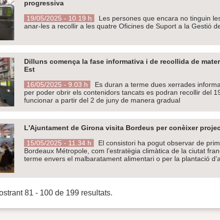
progressiva
19/05/2025 - 10.19 h
Les persones que encara no tinguin les
anar-les a recollir a les quatre Oficines de Suport a la Gestió d
Dilluns comença la fase informativa i de recollida de mater
Est
16/05/2025 - 9.03 h
Es duran a terme dues xerrades informati
per poder obrir els contenidors tancats es podran recollir del 1
funcionar a partir del 2 de juny de manera gradual
L'Ajuntament de Girona visita Bordeus per conèixer project
15/05/2025 - 11.34 h
El consistori ha pogut observar de prim
Bordeaux Métropole, com l’estratègia climàtica de la ciutat fran
terme envers el malbaratament alimentari o per la plantació d'
strant 81 - 100 de 199 resultats.