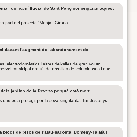
gènia i del camí fluvial de Sant Ponç començaran aquest
n part del projecte “Menja’t Girona”
cial davant l'augment de l'abandonament de
, electrodomèstics i altres deixalles de gran volum
ervei municipal gratuït de recollida de voluminosos i que
 dels jardins de la Devesa perquè està mort
 que està protegit per la seva singularitat. En dos anys
a blocs de pisos de Palau-sacosta, Domeny-Taialà i