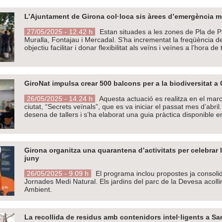
L’Ajuntament de Girona col·loca sis àrees d’emergència més
27/05/2025 - 12.42 h
Estan situades a les zones de Pla de 
Muralla, Fontajau i Mercadal. S’ha incrementat la freqüència d
objectiu facilitar i donar flexibilitat als veïns i veïnes a l’hora de
GiroNat impulsa crear 500 balcons per a la biodiversitat a
26/05/2025 - 14.24 h
Aquesta actuació es realitza en el marc
ciutat, “Secrets veïnals”, que es va iniciar el passat mes d’abr
desena de tallers i s’ha elaborat una guia pràctica disponible en
Girona organitza una quarantena d’activitats per celebrar 
juny
26/05/2025 - 9.09 h
El programa inclou propostes ja consolid
Jornades Medi Natural. Els jardins del parc de la Devesa acollir
Ambient.
La recollida de residus amb contenidors intel·ligents a