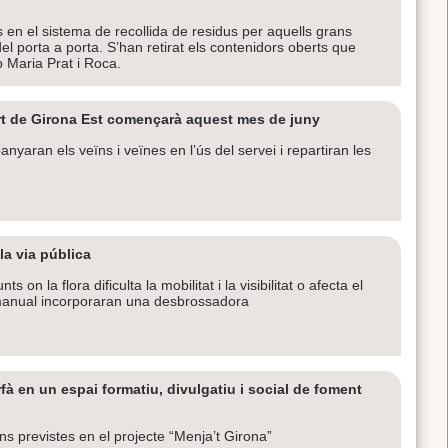
s en el sistema de recollida de residus per aquells grans
el porta a porta. S’han retirat els contenidors oberts que
ep Maria Prat i Roca.
part de Girona Est començarà aquest mes de juny
aran els veïns i veïnes en l’ús del servei i repartiran les
la via pública
on la flora dificulta la mobilitat i la visibilitat o afecta el
a manual incorporaran una desbrossadora
fà en un espai formatiu, divulgatiu i social de foment
s previstes en el projecte “Menja’t Girona”