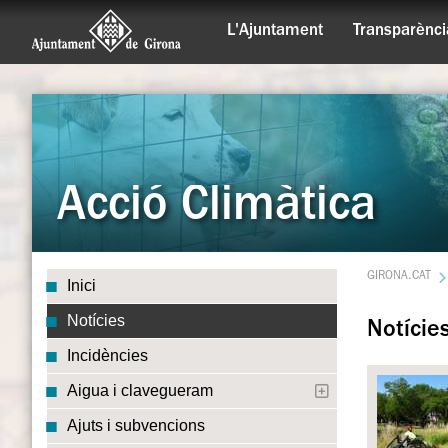
L'Ajuntament
Transparènci
Acció Climàtica
GIRONA.CAT
Inici
Notícies
Notície
Incidències
Aigua i clavegueram
Ajuts i subvencions