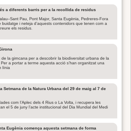
 a diferents barris per a la recollida de residus
Palau–Sant Pau, Pont Major, Santa Eugènia, Pedreres-Fora
e buidatge i neteja d’aquests contenidors que tenen com a
 treure els residus.
 Girona
 de la gimcana per a descobrir la biodiversitat urbana de la
il. Per a portar a terme aquesta acció s’han organitzat una
 línia
la Setmana de la Natura Urbana del 29 de maig al 7 de
ades com l’Aplec dels 4 Rius o La Volta, i recupera les
an el 5 de juny l’acte institucional del Dia Mundial del Medi
 Santa Eugènia comença aquesta setmana de forma