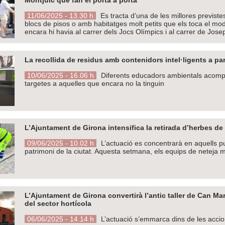
11/06/2025 - 13.30 h
Es tracta d’una de les millores previste
blocs de pisos o amb habitatges molt petits que els toca el mod
encara hi havia al carrer dels Jocs Olímpics i al carrer de Jos
La recollida de residus amb contenidors intel·ligents a 
10/06/2025 - 16.06 h
Diferents educadors ambientals acompany
targetes a aquelles que encara no la tinguin
L’Ajuntament de Girona intensifica la retirada d’herbes de 
09/06/2025 - 10.02 h
L’actuació es concentrarà en aquells punts 
patrimoni de la ciutat. Aquesta setmana, els equips de netej
L’Ajuntament de Girona convertirà l’antic taller de Can Mar
del sector hortícola
06/06/2025 - 14.14 h
L’actuació s’emmarca dins de les accion