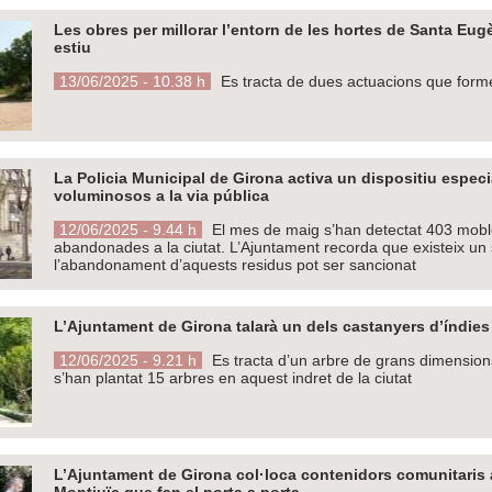
Les obres per millorar l’entorn de les hortes de Santa Eu
estiu
13/06/2025 - 10.38 h
Es tracta de dues actuacions que forme
La Policia Municipal de Girona activa un dispositiu espe
voluminosos a la via pública
12/06/2025 - 9.44 h
El mes de maig s’han detectat 403 mobles
abandonades a la ciutat. L’Ajuntament recorda que existeix un s
l’abandonament d’aquests residus pot ser sancionat
L’Ajuntament de Girona talarà un dels castanyers d’índies
12/06/2025 - 9.21 h
Es tracta d’un arbre de grans dimensions
s’han plantat 15 arbres en aquest indret de la ciutat
L’Ajuntament de Girona col·loca contenidors comunitaris 
Montjuïc que fan el porta a porta