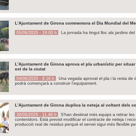
L’Ajuntament de Girona commemora el Dia Mundial del M
05/06/2025 - 19.00 h
La jornada ha tingut lloc als jardins de
L’Ajuntament de Girona aprova el pla urbanístic per situar
est de la ciutat
04/06/2025 - 8.16 h
Una vegada aprovat el pla i la resta de
podrà començarà a construir l’equipament.
L’Ajuntament de Girona duplica la neteja al voltant dels 
30/05/2025 - 11.46 h
S’han destinat més equips a retirar les
contenidors. Està previst modificar el contracte de neteja i recol
producció real de residus perquè el servei sigui més flexible per