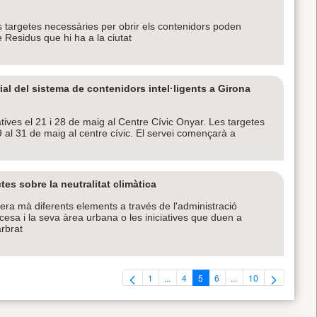
 targetes necessàries per obrir els contenidors poden
e Residus que hi ha a la ciutat
ial del sistema de contenidors intel·ligents a Girona
ves el 21 i 28 de maig al Centre Cívic Onyar. Les targetes
9 al 31 de maig al centre cívic. El servei començarà a
es sobre la neutralitat climàtica
era mà diferents elements a través de l'administració
cesa i la seva àrea urbana o les iniciatives que duen a
arbrat
1
...
4
5
6
...
10
Pàgina
Pàgines intermèdies Utilitzeu TAB per 
Pàgina
Pàgina
Pàgina
Pàgines intermèdies U
Pàgina