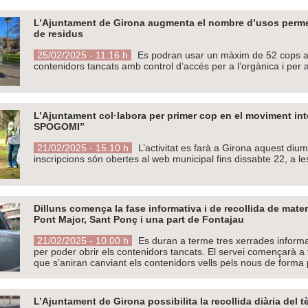
L’Ajuntament de Girona augmenta el nombre d’usos perme
de residus
25/02/2025 - 11.16 h
Es podran usar un màxim de 52 cops a l
contenidors tancats amb control d’accés per a l’orgànica i per a 
L’Ajuntament col·labora per primer cop en el moviment int
SPOGOMI”
21/02/2025 - 15.10 h
L’activitat es farà a Girona aquest dium
inscripcions són obertes al web municipal fins dissabte 22, a le
Dilluns comença la fase informativa i de recollida de mater
Pont Major, Sant Ponç i una part de Fontajau
21/02/2025 - 10.00 h
Es duran a terme tres xerrades informati
per poder obrir els contenidors tancats. El servei començarà a
que s’aniran canviant els contenidors vells pels nous de forma
L’Ajuntament de Girona possibilita la recollida diària del tè