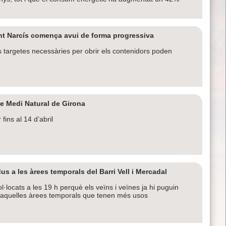
ant Narcís comença avui de forma progressiva
 targetes necessàries per obrir els contenidors poden
de Medi Natural de Girona
ins al 14 d’abril
us a les àrees temporals del Barri Vell i Mercadal
·locats a les 19 h perquè els veïns i veïnes ja hi puguin
er aquelles àrees temporals que tenen més usos