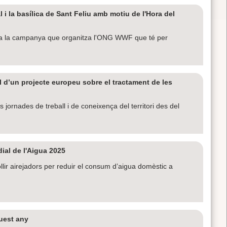
 i la basílica de Sant Feliu amb motiu de l'Hora del
s, a la campanya que organitza l'ONG WWF que té per
al d’un projecte europeu sobre el tractament de les
ornades de treball i de coneixença del territori des del
ial de l'Aigua 2025
lir airejadors per reduir el consum d’aigua domèstic a
uest any