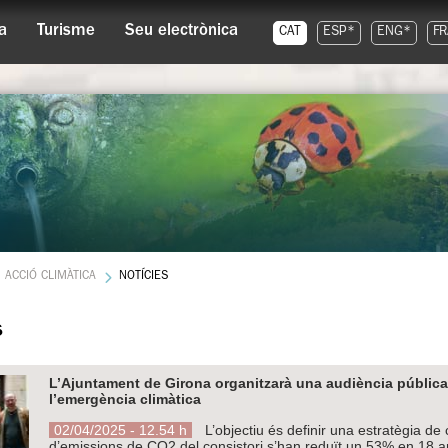
a
Turisme
Seu electrònica
CAT
ESP*
ENG*
FR
ACCIÓ CLIMÀTICA
NOTÍCIES
s
L’Ajuntament de Girona organitzarà una audiència pública am
l’emergència climàtica
02/04/2025 - 12.54 h
L’objectiu és definir una estratègia de c
d’emissions de CO2 del consistori s’han reduït un 53% en 18 