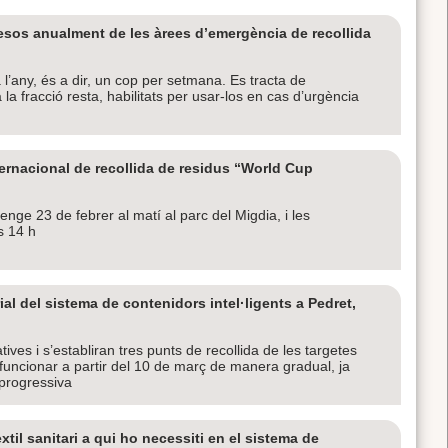
sos anualment de les àrees d’emergència de recollida
’any, és a dir, un cop per setmana. Es tracta de
la fracció resta, habilitats per usar-los en cas d’urgència
ernacional de recollida de residus “World Cup
enge 23 de febrer al matí al parc del Migdia, i les
s 14 h
ial del sistema de contenidors intel·ligents a Pedret,
ves i s’establiran tres punts de recollida de les targetes
 funcionar a partir del 10 de març de manera gradual, ja
 progressiva
xtil sanitari a qui ho necessiti en el sistema de