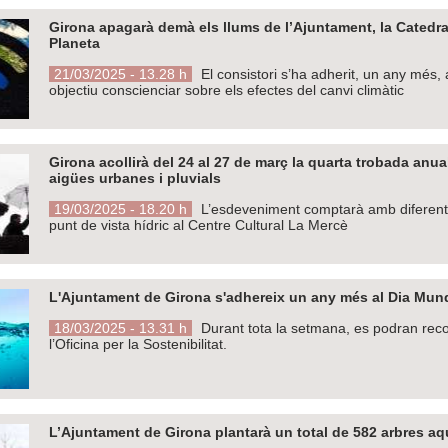
Girona apagarà demà els llums de l’Ajuntament, la Catedral
Planeta
21/03/2025 - 13.28 h
El consistori s’ha adherit, un any mé
objectiu conscienciar sobre els efectes del canvi climàtic
Girona acollirà del 24 al 27 de març la quarta trobada anu
aigües urbanes i pluvials
19/03/2025 - 18.20 h
L’esdeveniment comptarà amb diferents j
punt de vista hídric al Centre Cultural La Mercè
L'Ajuntament de Girona s'adhereix un any més al Dia Mund
18/03/2025 - 13.31 h
Durant tota la setmana, es podran recol
l’Oficina per la Sostenibilitat.
L’Ajuntament de Girona plantarà un total de 582 arbres aq