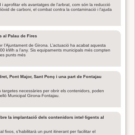
 i aprofitar els avantatges de l’arbrat, com són la reducció
iòxid de carboni, el combat contra la contaminació i l'ajuda
s al Palau de Fires
er l’Ajuntament de Girona. L’actuació ha acabat aquesta
.000 kWh a l’any. Sis equipaments municipals més compten
tres punts més
dret, Pont Major, Sant Ponç i una part de Fontajau
 targetes necessàries per obrir els contenidors, poden
velló Municipal Girona-Fontajau.
e la implantació dels contenidors intel·ligents al
fixos, s’habilitarà un punt itinerant per facilitar el