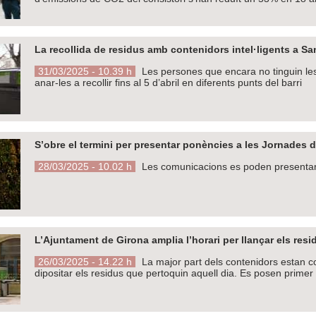
La recollida de residus amb contenidors intel·ligents a S
31/03/2025 - 10.39 h
Les persones que encara no tinguin les
anar-les a recollir fins al 5 d’abril en diferents punts del barri
S’obre el termini per presentar ponències a les Jornades 
28/03/2025 - 10.02 h
Les comunicacions es poden presentar f
L’Ajuntament de Girona amplia l’horari per llançar els resid
26/03/2025 - 14.22 h
La major part dels contenidors estan col
dipositar els residus que pertoquin aquell dia. Es posen prim