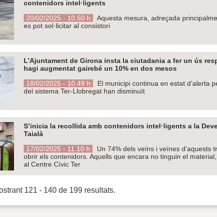
contenidors intel·ligents
20/02/2025 - 10.50 h
Aquesta mesura, adreçada principalment
es pot sol·licitar al consistori
L’Ajuntament de Girona insta la ciutadania a fer un ús re
hagi augmentat gairebé un 10% en dos mesos
18/02/2025 - 10.49 h
El municipi continua en estat d’alerta p
del sistema Ter-Llobregat han disminuït
S’inicia la recollida amb contenidors intel·ligents a la D
Taialà
17/02/2025 - 11.10 h
Un 74% dels veïns i veïnes d’aquests tr
obrir els contenidors. Aquells que encara no tinguin el material
al Centre Cívic Ter
strant 121 - 140 de 199 resultats.