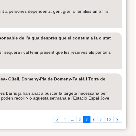
 a persones dependents, gent gran o famílies amb fills,
sponsable de l’aigua després que el consum a la ciutat
er sequera i cal tenir present que les reserves als pantans
evesa- Güell, Domeny-Pla de Domeny-Taialà i Torre de
es barris ja han anat a buscar la targeta necessària per
, poden recollir-lo aquesta setmana a l’Estació Espai Jove i
1
...
6
7
8
9
10
Pàgina
Pàgines intermèdies Utilitzeu TAB per 
Pàgina
Pàgina
Pàgina
Pàgina
Pàgina