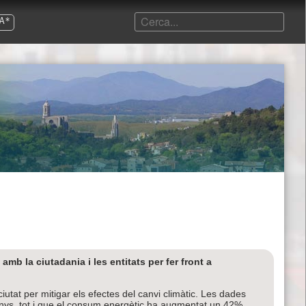
A*
b la ciutadania i les entitats per fer front a
iutat per mitigar els efectes del canvi climàtic. Les dades
anys, tot i que el consum energètic ha augmentat un 42%