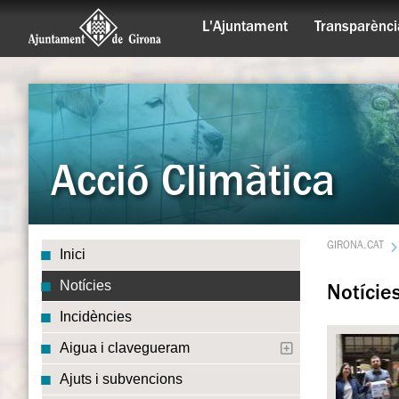
L'Ajuntament
Transparènci
Acció Climàtica
GIRONA.CAT
Inici
Notícies
Notície
Incidències
Aigua i clavegueram
Ajuts i subvencions