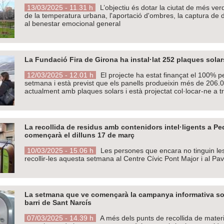
13/03/2025 - 11.31 h
L’objectiu és dotar la ciutat de més verd
de la temperatura urbana, l'aportació d'ombres, la captura de d
al benestar emocional general
La Fundació Fira de Girona ha instal·lat 252 plaques solar
12/03/2025 - 12.01 h
El projecte ha estat finançat el 100% p
setmana i està previst que els panells produeixin més de 206
actualment amb plaques solars i està projectat col·locar-ne a 
La recollida de residus amb contenidors intel·ligents a Pe
començarà el dilluns 17 de març
10/03/2025 - 15.06 h
Les persones que encara no tinguin les
recollir-les aquesta setmana al Centre Cívic Pont Major i al Pa
La setmana que ve començarà la campanya informativa sobr
barri de Sant Narcís
07/03/2025 - 14.39 h
A més dels punts de recollida de material 