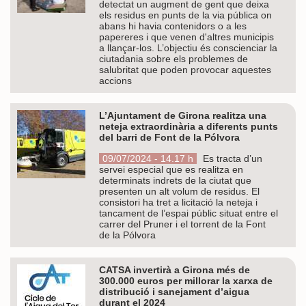
detectat un augment de gent que deixa
els residus en punts de la via pública on
abans hi havia contenidors o a les
papereres i que venen d'altres municipis
a llançar-los. L’objectiu és conscienciar la
ciutadania sobre els problemes de
salubritat que poden provocar aquestes
accions
L’Ajuntament de Girona realitza una
neteja extraordinària a diferents punts
del barri de Font de la Pólvora
09/07/2024 - 14.17 h
Es tracta d’un
servei especial que es realitza en
determinats indrets de la ciutat que
presenten un alt volum de residus. El
consistori ha tret a licitació la neteja i
tancament de l’espai públic situat entre el
carrer del Pruner i el torrent de la Font
de la Pólvora
CATSA invertirà a Girona més de
300.000 euros per millorar la xarxa de
distribució i sanejament d’aigua
durant el 2024