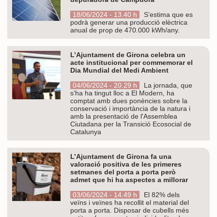
18/06/2024 - 13.40 h
S’estima que es
podrà generar una producció elèctrica
anual de prop de 470.000 kWh/any.
L’Ajuntament de Girona celebra un
acte institucional per commemorar el
Dia Mundial del Medi Ambient
04/06/2024 - 20.29 h
La jornada, que
s’ha ha tingut lloc a El Modern, ha
comptat amb dues ponències sobre la
conservació i importància de la natura i
amb la presentació de l'Assemblea
Ciutadana per la Transició Ecosocial de
Catalunya
L’Ajuntament de Girona fa una
valoració positiva de les primeres
setmanes del porta a porta però
admet que hi ha aspectes a millorar
03/06/2024 - 14.49 h
El 82% dels
veïns i veïnes ha recollit el material del
porta a porta. Disposar de cubells més