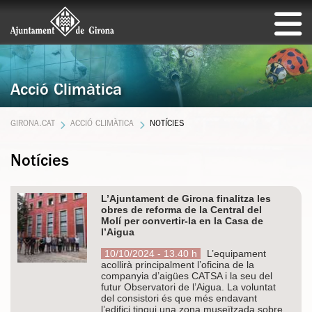
Acció Climàtica
GIRONA.CAT
ACCIÓ CLIMÀTICA
NOTÍCIES
Notícies
L’Ajuntament de Girona finalitza les
obres de reforma de la Central del
Molí per convertir-la en la Casa de
l’Aigua
10/10/2024 - 13.40 h
L’equipament
acollirà principalment l’oficina de la
companyia d’aigües CATSA i la seu del
futur Observatori de l’Aigua. La voluntat
del consistori és que més endavant
l’edifici tingui una zona museïtzada sobre