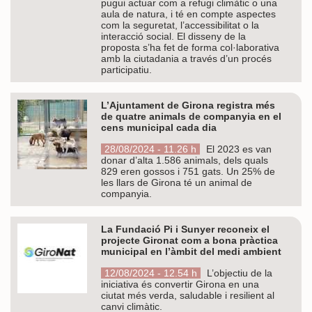
pugui actuar com a refugi climàtic o una
aula de natura, i té en compte aspectes
com la seguretat, l’accessibilitat o la
interacció social. El disseny de la
proposta s’ha fet de forma col·laborativa
amb la ciutadania a través d’un procés
participatiu.
L’Ajuntament de Girona registra més
de quatre animals de companyia en el
cens municipal cada dia
28/08/2024 - 11.26 h
El 2023 es van
donar d’alta 1.586 animals, dels quals
829 eren gossos i 751 gats. Un 25% de
les llars de Girona té un animal de
companyia.
La Fundació Pi i Sunyer reconeix el
projecte Gironat com a bona pràctica
municipal en l’àmbit del medi ambient
12/08/2024 - 12.54 h
L’objectiu de la
iniciativa és convertir Girona en una
ciutat més verda, saludable i resilient al
canvi climàtic.