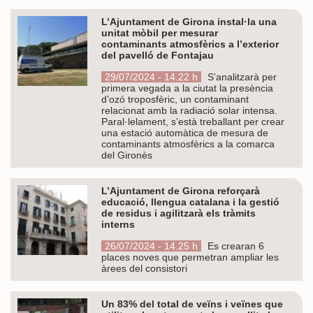
L’Ajuntament de Girona instal·la una
unitat mòbil per mesurar
contaminants atmosfèrics a l’exterior
del pavelló de Fontajau
29/07/2024 - 14.22 h
S’analitzarà per
primera vegada a la ciutat la presència
d’ozó troposfèric, un contaminant
relacionat amb la radiació solar intensa.
Paral·lelament, s’està treballant per crear
una estació automàtica de mesura de
contaminants atmosfèrics a la comarca
del Gironès
L’Ajuntament de Girona reforçarà
educació, llengua catalana i la gestió
de residus i agilitzarà els tràmits
interns
26/07/2024 - 14.25 h
Es crearan 6
places noves que permetran ampliar les
àrees del consistori
Un 83% del total de veïns i veïnes que