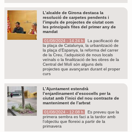
L’alcalde de Girona destaca la
resolució de carpetes pendents i
l’impuls de projectes de ciutat com
les principals fites del primer any de
mandat
01/08/2024 - 14.24 h
La pacificació de
la plaça de Catalunya, la urbanització de
la plaça d’Espanya, la reforma del carrer
de la Creu, l’adquisició de nous locals
veïnals o la finalització de les obres de la
Central del Molí són alguns dels
projectes que avançaran durant el proper
curs
L’Ajuntament estendrà
l’enjardinament d’escocells per la
ciutat amb l’inici del nou contracte de
manteniment de l’arbrat
01/08/2024 - 12.08 h
Es preveu que la
primera sembra es faci a la tardor amb
l’objectiu que floreixi a partir de la
primavera