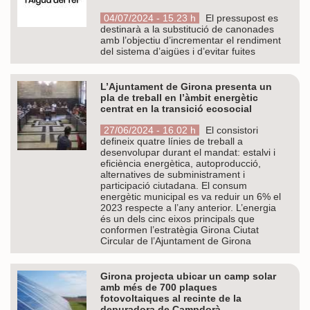
04/07/2024 - 15.23 h
El pressupost es
destinarà a la substitució de canonades
amb l’objectiu d’incrementar el rendiment
del sistema d’aigües i d’evitar fuites
L’Ajuntament de Girona presenta un
pla de treball en l’àmbit energètic
centrat en la transició ecosocial
27/06/2024 - 16.02 h
El consistori
defineix quatre línies de treball a
desenvolupar durant el mandat: estalvi i
eficiència energètica, autoproducció,
alternatives de subministrament i
participació ciutadana. El consum
energètic municipal es va reduir un 6% el
2023 respecte a l’any anterior. L’energia
és un dels cinc eixos principals que
conformen l’estratègia Girona Ciutat
Circular de l’Ajuntament de Girona
Girona projecta ubicar un camp solar
amb més de 700 plaques
fotovoltaiques al recinte de la
depuradora de Campdorà