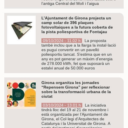
l’antiga Central del Molí i l’aigua
L’Ajuntament de Girona projecta un
camp solar de 396 plaques
fotovoltaiques a la futura coberta de
la pista poliesportiva de Fontajau
09/10/2024 - 11.02 h
La proposta
també inclou que a la llarga la instal·lació
es pugui convertir en un pavelló
poliesportiu tancat. S’estima que en un
any es pot generar un màxim d’energia
de 278.000 kWh, fet que suposarà un
estalvi anual de 50.000 euros
Girona organitza les jornades
“Repensem Girona” per reflexionar
sobre la transformació urbana de la
ciutat
03/10/2024 - 13.01 h
La iniciativa
tindrà lloc del 19 al 21 de novembre i
està organitzada per l’Ajuntament de
Girona, el Col·legi d'Arquitectes de
Catalunya i la Universitat de Girona. A
partir del testimoni d'experiències