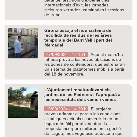
internacionals d'èxit, les jornades
inclouran xerrades, caminades i sessions
de treball.
Girona assaja el nou sistema de
recollida de residus de les àrees
temporals del Barri Vell i part del
Mercadal
17/09/2024 - 12.13 h
Aquest matí s’ha
fet una prova a les noves ubicacions de
les zones de contenidors, que estrenaran
un sistema de plataformes mòbils a partir
del 18 de novembre.
L’Ajuntament renaturalitzarà els
jardins de les Pedreres i l’aproparà a
les necessitats dels veïns i veïnes
16/09/2024 - 14.20 h
El projecte
preveu adaptar el parc a les condicions
climàtiques actuals i convertir-lo en un
espai més útil per al veïnatge. La
proposta incorpora millores en la gestió
de l’aigua, més vegetació autòctona que