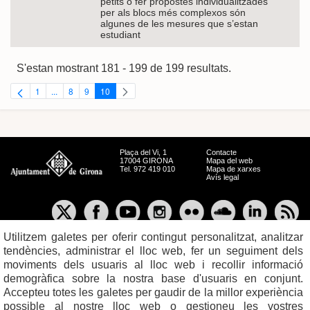
petits o fer propostes individualitzades
per als blocs més complexos són
algunes de les mesures que s’estan
estudiant
S'estan mostrant 181 - 199 de 199 resultats.
1
...
8
9
10
Pàgina
Pàgines intermèdies Utilitzeu TAB per navegar.
Pàgina
Pàgina
Pàgina
Plaça del Vi, 1
Contacte
17004 GIRONA
Mapa del web
Tel. 972 419 010
Mapa de xarxes
Avís legal
Utilitzem galetes per oferir contingut personalitzat, analitzar
tendències, administrar el lloc web, fer un seguiment dels
moviments dels usuaris al lloc web i recollir informació
demogràfica sobre la nostra base d'usuaris en conjunt.
Accepteu totes les galetes per gaudir de la millor experiència
possible al nostre lloc web o gestioneu les vostres