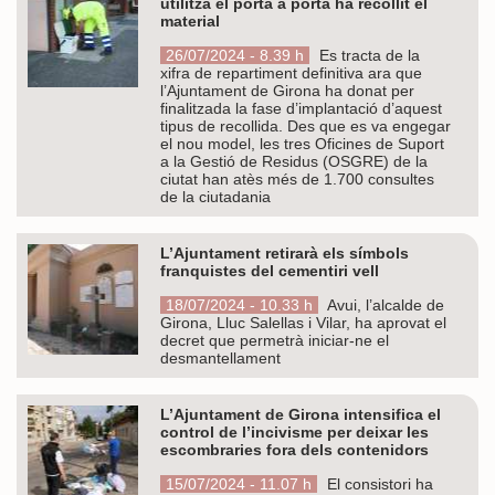
utilitza el porta a porta ha recollit el
material
26/07/2024 - 8.39 h
Es tracta de la
xifra de repartiment definitiva ara que
l’Ajuntament de Girona ha donat per
finalitzada la fase d’implantació d’aquest
tipus de recollida. Des que es va engegar
el nou model, les tres Oficines de Suport
a la Gestió de Residus (OSGRE) de la
ciutat han atès més de 1.700 consultes
de la ciutadania
L’Ajuntament retirarà els símbols
franquistes del cementiri vell
18/07/2024 - 10.33 h
Avui, l’alcalde de
Girona, Lluc Salellas i Vilar, ha aprovat el
decret que permetrà iniciar-ne el
desmantellament
L’Ajuntament de Girona intensifica el
control de l’incivisme per deixar les
escombraries fora dels contenidors
15/07/2024 - 11.07 h
El consistori ha