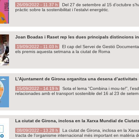
26/09/2022 - 11.37 h
Del 27 de setembre al 15 d’octubre s’han
pràctic sobre la sostenibilitat i l’estalvi energètic.
Joan Boadas i Raset rep les dues principals distincions int
19/09/2022 - 11.03 h
El cap del Servei de Gestió Documental,
els premis aquesta setmana a la ciutat de Roma
L’Ajuntament de Girona organitza una desena d’activitats 
15/09/2022 - 14.19 h
Sota el lema “Combina i mou-te!”, l’esd
relacionades amb el transport sostenible del 16 al 23 de setem
La ciutat de Girona, inclosa en la Xarxa Mundial de Ciut
08/09/2022 - 13.28 h
La ciutat de Girona, inclosa en la Xar
tracta de l’organisme internacional més important en matèria de 