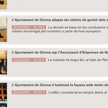
L’Ajuntament de Girona adapta els criteris de gestió dels e
15/11/2021 - 15.49 h
La decisió es basa en les conclusions e
urbans encarregat pel consistori a partir de fons europeus.
L’Ajuntament de Girona rep l’Associació d’Empreses de No
15/11/2021 - 13.11 h
La trobada ha tingut lloc al Saló de Plen
L’Ajuntament de Girona il·luminarà la façana amb motiu d
26/10/2021 - 10.02 h
L’edifici consistorial es tenyirà demà al