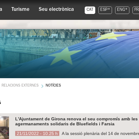
a
Turisme
Seu electrònica
CAT
ESP*
ENG*
FR
RELACIONS EXTERNES
NOTÍCIES
s
L'Ajuntament de Girona renova el seu compromís amb les 
agermanaments solidaris de Bluefields i Farsia
21/11/2022 - 10.25 h
A la sessió plenària del 14 de novembr