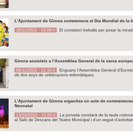
L’Ajuntament de Girona commemora el Dia Mundial de la I
18/11/2022 - 15.08 h
El consistori treballa per posar la mirad
Girona assisteix a l’Assemblea General de la xarxa europ
08/11/2022 - 12.15 h
Enguany l’Assemblea General d’Eurotow
de dos anys de celebracions telemàtiques.
L’Ajuntament de Girona organitza un acte de commemoració
Neonatal
13/10/2022 - 12.05 h
La jornada constarà de la taula rodona “
al Saló de Descans del Teatre Municipal i d’un seguit d’activitat