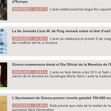
d’Europa
09/05/2022 - 13.47 h
L’acte institucional ha tingut lloc aques
La 9a Jornada Lluís M. de Puig versarà sobre el dret d’asi
28/04/2022 - 14.18 h
L’acte se celebrarà el pròxim 5 de maig
del conflicte bèl·lic a Ucraïna
Girona commemora demà el Dia Oficial de la Memòria de l'H
26/01/2022 - 13.54 h
L’acte es farà demà a les 19 h al Saló
càrrec de la doctora en Sociologia Marta Simó i amb la tradici
L’Ajuntament de Girona preveu invertir gairebé 700.000 euro
17/12/2021 - 12.46 h
Està previst que més de la meitat de l
europeus Next Generation