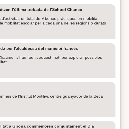
nitzen l’última trobada de l’School Chance
 d’activitat, un total de 9 bones pràctiques en mobilitat
de mobilitat escolar per a cada una de les regions o ciutats
da per l'alcaldessa del municipi francès
aumeil s'han reunit aquest matí per explorar possibles
itat
umnes de l’Institut Montilivi, centre guanyador de la Beca
ralitat a Girona commemoren conjuntament el Dia