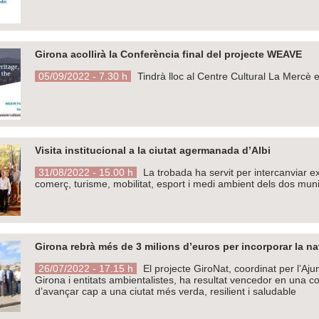
Girona acollirà la Conferència final del projecte WEAVE
05/09/2022 - 7.30 h
Tindrà lloc al Centre Cultural La Mercè 
Visita institucional a la ciutat agermanada d’Albi
31/08/2022 - 15.00 h
La trobada ha servit per intercanviar ex
comerç, turisme, mobilitat, esport i medi ambient dels dos muni
Girona rebrà més de 3 milions d’euros per incorporar la na
26/07/2022 - 17.15 h
El projecte GiroNat, coordinat per l’Aj
Girona i entitats ambientalistes, ha resultat vencedor en una c
d’avançar cap a una ciutat més verda, resilient i saludable