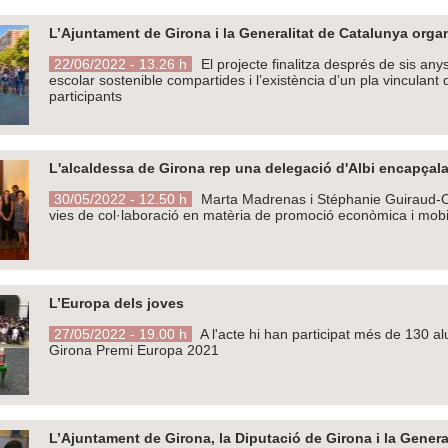
L’Ajuntament de Girona i la Generalitat de Catalunya orga
22/06/2022 - 13.26 h
El projecte finalitza després de sis anys
escolar sostenible compartides i l’existència d’un pla vinculant 
participants
L'alcaldessa de Girona rep una delegació d'Albi encapçala
30/05/2022 - 12.50 h
Marta Madrenas i Stéphanie Guiraud-Ch
vies de col·laboració en matèria de promoció econòmica i mobil
L’Europa dels joves
27/05/2022 - 19.00 h
A l'acte hi han participat més de 130 al
Girona Premi Europa 2021
L’Ajuntament de Girona, la Diputació de Girona i la Gene