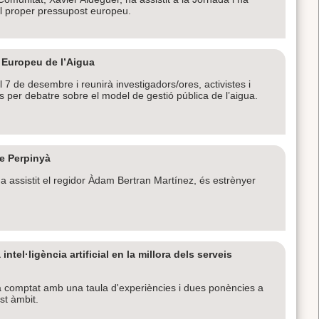
del proper pressupost europeu.
 Europeu de l’Aigua
l 7 de desembre i reunirà investigadors/ores, activistes i
s per debatre sobre el model de gestió pública de l’aigua.
de Perpinyà
 ha assistit el regidor Àdam Bertran Martínez, és estrènyer
tel·ligència artificial en la millora dels serveis
 ha comptat amb una taula d'experiències i dues ponències a
st àmbit.