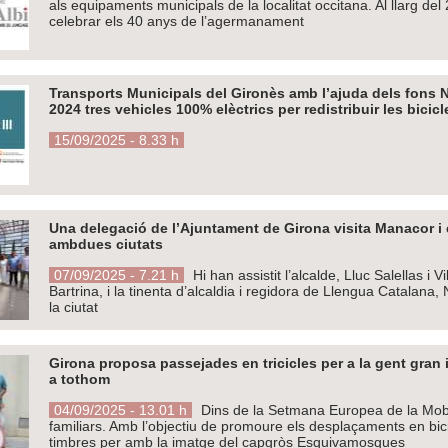
als equipaments municipals de la localitat occitana. Al llarg del
celebrar els 40 anys de l’agermanament
Transports Municipals del Gironès amb l’ajuda dels fons N
2024 tres vehicles 100% elèctrics per redistribuir les bicicl
15/09/2025 - 8.33 h
Una delegació de l’Ajuntament de Girona visita Manacor i
ambdues ciutats
07/09/2025 - 7.21 h
Hi han assistit l’alcalde, Lluc Salellas i V
Bartrina, i la tinenta d’alcaldia i regidora de Llengua Catalana
la ciutat
Girona proposa passejades en tricicles per a la gent gran i
a tothom
04/09/2025 - 13.01 h
Dins de la Setmana Europea de la Mobili
familiars. Amb l’objectiu de promoure els desplaçaments en bici
timbres per amb la imatge del capgròs Esquivamosques