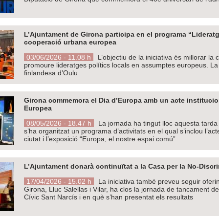
L’Ajuntament de Girona participa en el programa “Lideratg
cooperació urbana europea
03/06/2026 - 11.08 h
L’objectiu de la iniciativa és millorar l
promoure lideratges polítics locals en assumptes europeus. La c
finlandesa d’Oulu
Girona commemora el Dia d’Europa amb un acte instituciona
Europea
08/05/2026 - 18.47 h
La jornada ha tingut lloc aquesta tarda 
s’ha organitzat un programa d’activitats en el qual s’inclou l
ciutat i l’exposició “Europa, el nostre espai comú”
L’Ajuntament donarà continuïtat a la Casa per la No-Discr
17/04/2026 - 15.02 h
La iniciativa també preveu seguir oferint
Girona, Lluc Salellas i Vilar, ha clos la jornada de tancament de
Cívic Sant Narcís i en què s’han presentat els resultats