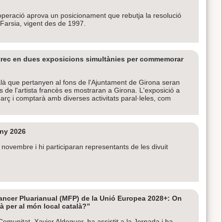
ooperació aprova un posicionament que rebutja la resolució
Farsia, vigent des de 1997.
utrec en dues exposicions simultànies per commemorar
talà que pertanyen al fons de l'Ajuntament de Girona seran
de l'artista francès es mostraran a Girona. L'exposició a
arç i comptarà amb diverses activitats paral·leles, com
any 2026
 novembre i hi participaran representants de les divuit
ancer Pluarianual (MFP) de la Unió Europea 2028+: On
à per al món local català?”
 Comunitat, Xavier Aldeguer, ha assistit a la Jornada i ha