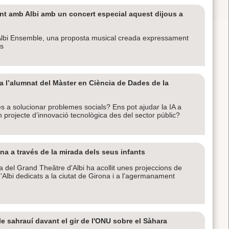
t amb Albi amb un concert especial aquest dijous a
 Albi Ensemble, una proposta musical creada expressament
ns
a l’alumnat del Màster en Ciència de Dades de la
 a solucionar problemes socials? Ens pot ajudar la IA a
 projecte d’innovació tecnològica des del sector públic?
na a través de la mirada dels seus infants
na del Grand Theâtre d'Albi ha acollit unes projeccions de
'Albi dedicats a la ciutat de Girona i a l'agermanament
le sahrauí davant el gir de l'ONU sobre el Sàhara