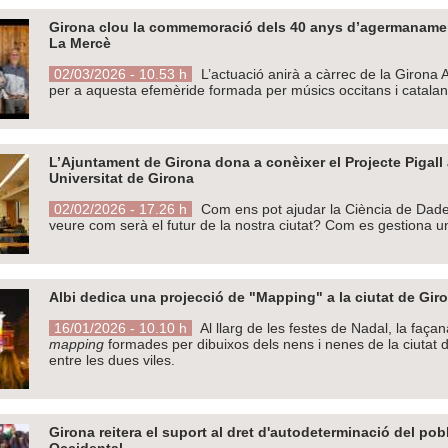
Girona clou la commemoració dels 40 anys d’agermanamen
La Mercè
02/03/2026 - 10.53 h
L’actuació anirà a càrrec de la Girona
per a aquesta efemèride formada per músics occitans i catala
L’Ajuntament de Girona dona a conèixer el Projecte Pigall 
Universitat de Girona
02/02/2026 - 17.26 h
Com ens pot ajudar la Ciència de Dades
veure com serà el futur de la nostra ciutat? Com es gestiona un
Albi dedica una projecció de "Mapping" a la ciutat de Giro
16/01/2026 - 10.10 h
Al llarg de les festes de Nadal, la faça
mapping
formades per dibuixos dels nens i nenes de la ciutat d
entre les dues viles.
Girona reitera el suport al dret d'autodeterminació del pob
Occidental