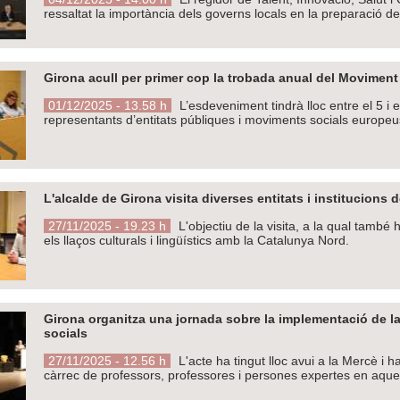
ressaltat la importància dels governs locals en la preparació 
Girona acull per primer cop la trobada anual del Moviment
01/12/2025 - 13.58 h
L’esdeveniment tindrà lloc entre el 5 i e
representants d’entitats públiques i moviments socials europeu
L'alcalde de Girona visita diverses entitats i institucions 
27/11/2025 - 19.23 h
L'objectiu de la visita, a la qual també
els llaços culturals i lingüístics amb la Catalunya Nord.
Girona organitza una jornada sobre la implementació de la in
socials
27/11/2025 - 12.56 h
L'acte ha tingut lloc avui a la Mercè i
càrrec de professors, professores i persones expertes en aque