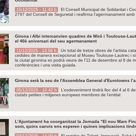
15/12/2025 - 11.43 h
El Consell Municipal de Solidaritat i C
2797 del Consell de Seguretat i reafirma l'agermanament amb 
Girona i Albi intercanvien quadres de Miró i Toulouse-La
el 40è aniversari del seu agermanament
11/12/2025 - 13.56 h
Un total de tretze obres de l'artista ca
cedides de manera excepcional al Museu Toulouse-Lautrec i sis 
la ciutat gironina es podrà veure de l'11 de desembre al 8 de m
conferències i una visita guiada.
Girona serà la seu de l'Assemblea General d'Eurotowns l’
05/12/2025 - 10.42 h
L’esdeveniment tindrà lloc del 4 al 6 de
ciutats petites i mitjanes europees membres de l’entitat
L’Ajuntament ha coorganitzat la Jornada “El nou Marc Fin
som, quins canvis ens esperen i quines implicacions tindr
04/12/2025 - 14.00 h
El regidor de Talent, Innovació, Salut i