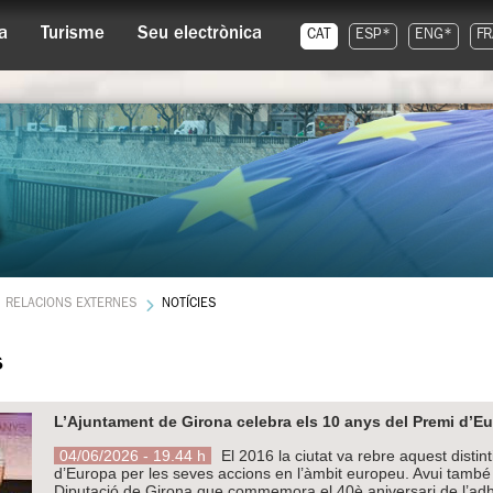
a
Turisme
Seu electrònica
CAT
ESP*
ENG*
FR
RELACIONS EXTERNES
NOTÍCIES
s
L’Ajuntament de Girona celebra els 10 anys del Premi d’E
04/06/2026 - 19.44 h
El 2016 la ciutat va rebre aquest disti
d’Europa per les seves accions en l’àmbit europeu. Avui també 
Diputació de Girona que commemora el 40è aniversari de l’adh