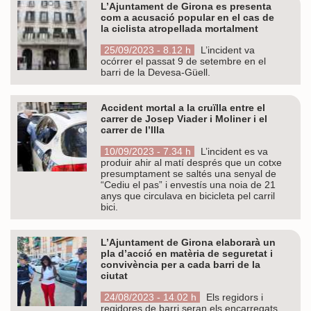
L’Ajuntament de Girona es presenta
com a acusació popular en el cas de
la ciclista atropellada mortalment
25/09/2023 - 8.12 h
L’incident va
ocórrer el passat 9 de setembre en el
barri de la Devesa-Güell.
Accident mortal a la cruïlla entre el
carrer de Josep Viader i Moliner i el
carrer de l’Illa
10/09/2023 - 7.34 h
L’incident es va
produir ahir al matí després que un cotxe
presumptament se saltés una senyal de
“Cediu el pas” i envestís una noia de 21
anys que circulava en bicicleta pel carril
bici.
L’Ajuntament de Girona elaborarà un
pla d’acció en matèria de seguretat i
convivència per a cada barri de la
ciutat
24/08/2023 - 14.02 h
Els regidors i
regidores de barri seran els encarregats