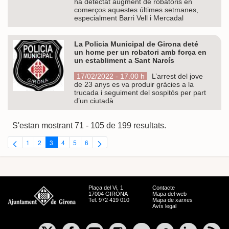
ha detectat augment de robatoris en
comerços aquestes últimes setmanes,
especialment Barri Vell i Mercadal
La Policia Municipal de Girona deté
un home per un robatori amb força en
un establiment a Sant Narcís
17/02/2022 - 17.00 h
L’arrest del jove
de 23 anys es va produir gràcies a la
trucada i seguiment del sospitós per part
d’un ciutadà
S'estan mostrant 71 - 105 de 199 resultats.
1
2
3
4
5
6
Pàgina
Pàgina
Pàgina
Pàgina
Pàgina
Pàgina
Plaça del Vi, 1
Contacte
17004 GIRONA
Mapa del web
Tel. 972 419 010
Mapa de xarxes
Avís legal