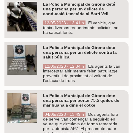
La Policia Municipal de Girona deté
una persona per un delicte de
conducció temerària al Barri Vell
12/05/2023 - 13.41 h
El vehicle, que
tenia diversos requeriments policials, no
ha causat ferits.
La Policia Municipal de Girona deté
una persona per un delicte contra la
salut pública
12/05/2023 - 12.34 h
Els agents la van
interceptar ahir mentre feien patrullatge
preventiu i de proximitat al voltant de
l’estació de trens.
La Policia Municipal de Girona deté
una persona per portar 75,5 quilos de
marihuana a dins el cotxe
04/05/2023 - 13.49 h
Dos agents fora
de servei van començar a seguir-lo en
veure que circulava de forma temerària
per l’autopista AP7. El presumpte autor