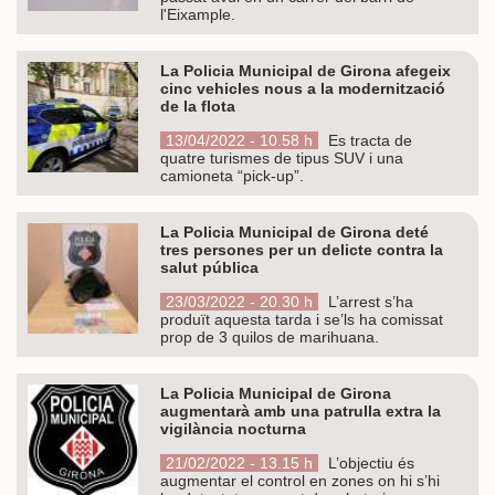
l'Eixample.
La Policia Municipal de Girona afegeix
cinc vehicles nous a la modernització
de la flota
13/04/2022 - 10.58 h
Es tracta de
quatre turismes de tipus SUV i una
camioneta “pick-up”.
La Policia Municipal de Girona deté
tres persones per un delicte contra la
salut pública
23/03/2022 - 20.30 h
L’arrest s’ha
produït aquesta tarda i se’ls ha comissat
prop de 3 quilos de marihuana.
La Policia Municipal de Girona
augmentarà amb una patrulla extra la
vigilància nocturna
21/02/2022 - 13.15 h
L’objectiu és
augmentar el control en zones on hi s’hi