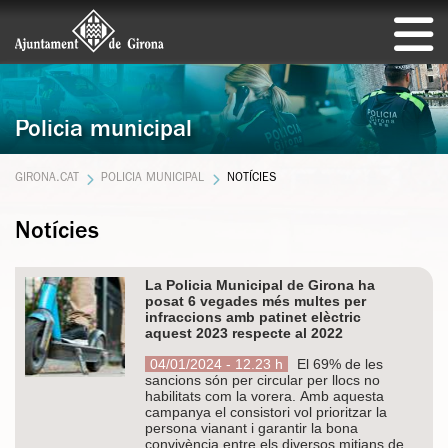
Policia municipal
GIRONA.CAT
POLICIA MUNICIPAL
NOTÍCIES
Notícies
La Policia Municipal de Girona ha
posat 6 vegades més multes per
infraccions amb patinet elèctric
aquest 2023 respecte al 2022
04/01/2024 - 12.23 h
El 69% de les
sancions són per circular per llocs no
habilitats com la vorera. Amb aquesta
campanya el consistori vol prioritzar la
persona vianant i garantir la bona
convivència entre els diversos mitjans de