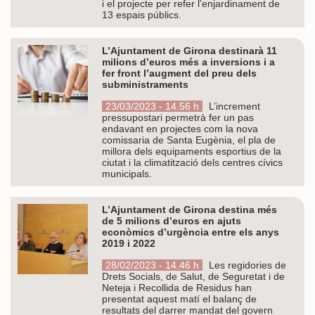
i el projecte per refer l’enjardinament de
13 espais públics.
L’Ajuntament de Girona destinarà 11
milions d’euros més a inversions i a
fer front l’augment del preu dels
subministraments
23/03/2023 - 14.56 h
L’increment
pressupostari permetrà fer un pas
endavant en projectes com la nova
comissaria de Santa Eugènia, el pla de
millora dels equipaments esportius de la
ciutat i la climatització dels centres cívics
municipals.
L’Ajuntament de Girona destina més
de 5 milions d’euros en ajuts
econòmics d’urgència entre els anys
2019 i 2022
28/02/2023 - 14.46 h
Les regidories de
Drets Socials, de Salut, de Seguretat i de
Neteja i Recollida de Residus han
presentat aquest matí el balanç de
resultats del darrer mandat del govern