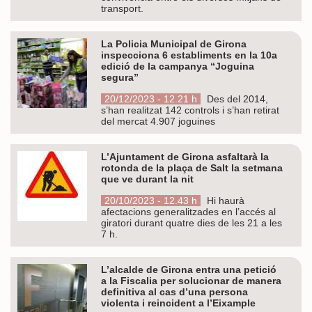
transport.
La Policia Municipal de Girona
inspecciona 6 establiments en la 10a
edició de la campanya “Joguina
segura”
20/12/2023 - 12.21 h
Des del 2014,
s’han realitzat 142 controls i s’han retirat
del mercat 4.907 joguines
L’Ajuntament de Girona asfaltarà la
rotonda de la plaça de Salt la setmana
que ve durant la nit
20/10/2023 - 12.43 h
Hi haurà
afectacions generalitzades en l’accés al
giratori durant quatre dies de les 21 a les
7 h.
L’alcalde de Girona entra una petició
a la Fiscalia per solucionar de manera
definitiva al cas d’una persona
violenta i reincident a l’Eixample