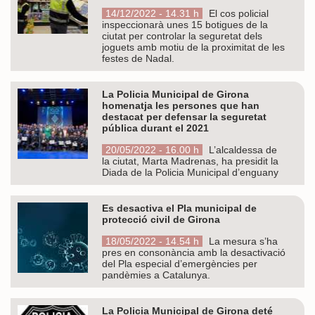
14/12/2022 - 14.31 h
El cos policial
inspeccionarà unes 15 botigues de la
ciutat per controlar la seguretat dels
joguets amb motiu de la proximitat de les
festes de Nadal.
La Policia Municipal de Girona
homenatja les persones que han
destacat per defensar la seguretat
pública durant el 2021
20/05/2022 - 16.00 h
L’alcaldessa de
la ciutat, Marta Madrenas, ha presidit la
Diada de la Policia Municipal d’enguany
Es desactiva el Pla municipal de
protecció civil de Girona
18/05/2022 - 14.54 h
La mesura s’ha
pres en consonància amb la desactivació
del Pla especial d’emergències per
pandèmies a Catalunya.
La Policia Municipal de Girona deté