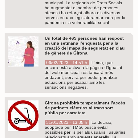
municipal. La regidoria de Drets Socials
ha augmentat el nombre de persones
ateses i ha reforçat alhora els diversos
serveis en una legislatura marcada per la
pandèmia i la vulnerabilitat social.
Un total de 465 persones han respost
en una setmana l’enquesta per a la
creació del mapa de seguretat en clau
de gènere de Girona
06/02/2023 - 14.51 h
L’eina, que
encara està activa a la pàgina d’Igualtat
del web municipal i es tancarà més
endavant, servirà per poder prioritzar
actuacions per acabar amb les
sensacions negatives.
Girona prohibirà temporalment l’accés
de patinets elèctrics al transport
públic per carretera
31/01/2023 - 13.35 h
La decisió,
adoptada per TMG, busca evitar
possibles perills per als usuaris i usuàries
relacionats amb aquests aparells. La