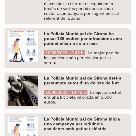
d’executar-lo i fer-ne el seguiment a
través de visites periòdiques a cada
sector acompanyats per l’agent policial
referent de la zona
La Policia Municipal de Girona ha
posat 189 multes per infraccions amb
patinet elèctric en un mes
10/08/2023 - 9.43 h
La major part de
les sancions són per circular per la
vorera.
La Policia Municipal de Girona deté el
presumpte autor d’un delicte de furt
19/06/2023 - 14.45 h
L’objecte sostret
era una bicicleta valorada en 5.600
euros.
La Policia Municipal de Girona inicia
una campanya per reduir els
accidents amb patinet elèctric