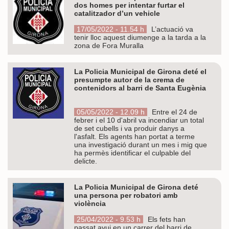
dos homes per intentar furtar el
catalitzador d’un vehicle
17/05/2022 - 11.54 h
L’actuació va
tenir lloc aquest diumenge a la tarda a la
zona de Fora Muralla
La Policia Municipal de Girona deté el
presumpte autor de la crema de
contenidors al barri de Santa Eugènia
05/05/2022 - 12.09 h
Entre el 24 de
febrer i el 10 d'abril va incendiar un total
de set cubells i va produir danys a
l'asfalt. Els agents han portat a terme
una investigació durant un mes i mig que
ha permès identificar el culpable del
delicte.
La Policia Municipal de Girona deté
una persona per robatori amb
violència
25/04/2022 - 9.53 h
Els fets han
passat avui en un carrer del barri de