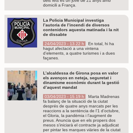
dels fets és un jove de 21 anys amb
domicili a França.
La Policia Municipal investiga
l’autoria de l’incendi de diversos
contenidors aquesta matinada i la nit
de dissabte
24/04/2023 - 13.22 h
En total, hi ha
hagut afectació a una vintena
d’elements, a quatre turismes i a dues
façanes.
L’alcaldessa de Girona posa en valor
els avenços en neteja, seguretat i
dinamisme econòmic durant la gestió
d’aquest mandat
03/04/2023 - 15.19 h
Marta Madrenas
fa balanç de la situació de la ciutat
després de quatre anys marcats per les
reaccions a la sentència de l’1 d’octubre,
el Gloria, la pandèmia i l’augment de
preus. Anuncia que en els propers dos
mesos s’iniciarà el contracte ja adjudicat
per pintar les marques viàries de la ciutat