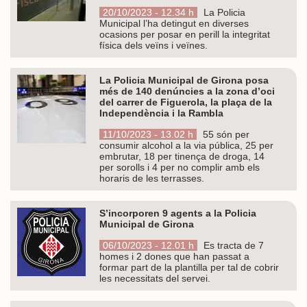
20/10/2023 - 12.34 h
La Policia
Municipal l’ha detingut en diverses
ocasions per posar en perill la integritat
física dels veïns i veïnes.
La Policia Municipal de Girona posa
més de 140 denúncies a la zona d’oci
del carrer de Figuerola, la plaça de la
Independència i la Rambla
11/10/2023 - 13.02 h
55 són per
consumir alcohol a la via pública, 25 per
embrutar, 18 per tinença de droga, 14
per sorolls i 4 per no complir amb els
horaris de les terrasses.
S’incorporen 9 agents a la Policia
Municipal de Girona
06/10/2023 - 12.01 h
Es tracta de 7
homes i 2 dones que han passat a
formar part de la plantilla per tal de cobrir
les necessitats del servei.