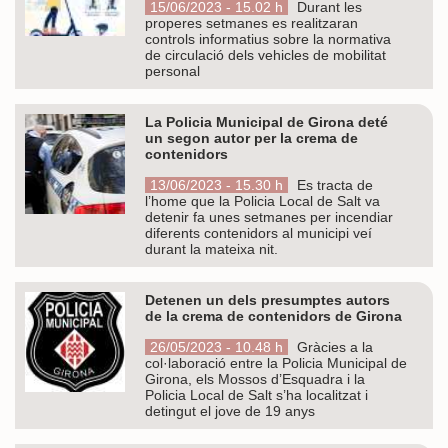
15/06/2023 - 15.02 h
Durant les
properes setmanes es realitzaran
controls informatius sobre la normativa
de circulació dels vehicles de mobilitat
personal
La Policia Municipal de Girona deté
un segon autor per la crema de
contenidors
13/06/2023 - 15.30 h
Es tracta de
l’home que la Policia Local de Salt va
detenir fa unes setmanes per incendiar
diferents contenidors al municipi veí
durant la mateixa nit.
Detenen un dels presumptes autors
de la crema de contenidors de Girona
26/05/2023 - 10.48 h
Gràcies a la
col·laboració entre la Policia Municipal de
Girona, els Mossos d’Esquadra i la
Policia Local de Salt s’ha localitzat i
detingut el jove de 19 anys