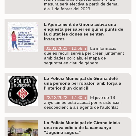
mesura serà efectiva a partir de demà,
dia 1 de febrer del 2023.
L’Ajuntament de Girona activa una
enquesta per saber en quins punts de
la ciutat les dones se senten
insegures
31/01/2023 - 10.56 h
La informació
que es reculli servirà per crear, juntament
amb dades policials, el mapa de
seguretat en clau de gènere.
La Policia Municipal de Girona deté
una persona per robatori amb força a
l’interior d’un domicili
22/12/2022 - 17.30 h
El jove de 18
anys també està acusat per resistència i
desobediència als agents de l’autoritat
La Policia Municipal de Girona inicia
una nova edició de la campanya
“Joguina segura”