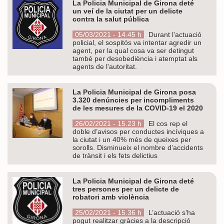
La Policia Municipal de Girona deté
un veí de la ciutat per un delicte
contra la salut pública
05/03/2021 - 14.45 h
Durant l’actuació
policial, el sospitós va intentar agredir un
agent, per la qual cosa va ser detingut
també per desobediència i atemptat als
agents de l'autoritat.
La Policia Municipal de Girona posa
3.320 denúncies per incompliments
de les mesures de la COVID-19 el 2020
26/02/2021 - 15.23 h
El cos rep el
doble d’avisos per conductes incíviques a
la ciutat i un 40% més de queixes per
sorolls. Disminueix el nombre d’accidents
de trànsit i els fets delictius
La Policia Municipal de Girona deté
tres persones per un delicte de
robatori amb violència
25/02/2021 - 15.36 h
L’actuació s’ha
pogut realitzar gràcies a la descripció