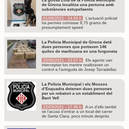
de Girona localitza una persona amb
substàncies estupefaents
01/06/2021 - 14.50 h
L’actuació policial
ha permès comissar 8,75 grams de
presumptament speed
La Policia Municipal de Girona deté
dues persones que portaven 146
quilos de marihuana en una furgoneta
20/05/2021 - 13.07 h
Els agents van
interceptar-los mentre realitzaven un
control a l’avinguda de Josep Tarradellas
La Policia Municipal i els Mossos
d’Esquadra detenen dues persones
per un robatori a un establiment del
Barri Vell
22/03/2021 - 17.46 h
A un d’ells també
se l’acusa d’entrar a un local del carrer
de Santa Clara, pocs minuts després