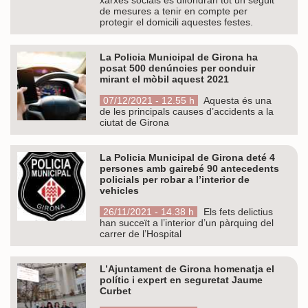
de mesures a tenir en compte per
protegir el domicili aquestes festes.
La Policia Municipal de Girona ha
posat 500 denúncies per conduir
mirant el mòbil aquest 2021
07/12/2021 - 12.55 h
Aquesta és una
de les principals causes d’accidents a la
ciutat de Girona
La Policia Municipal de Girona deté 4
persones amb gairebé 90 antecedents
policials per robar a l’interior de
vehicles
26/11/2021 - 14.38 h
Els fets delictius
han succeït a l’interior d’un pàrquing del
carrer de l’Hospital
L’Ajuntament de Girona homenatja el
polític i expert en seguretat Jaume
Curbet