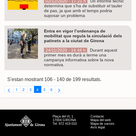
02/12/2020 - 17.21 h
Un informe tècnic
determina que s’ha de substituir el tauler
de pas, ja que amb el temps podria
suposar un problema
Entra en vigor l’ordenança de
mobilitat que regula la circulació dels
patinets a la ciutat de Girona
24/11/2020 - 14.44 h
Durant aquest
primer mes es durà a terme una
campanya informativa sobre la nova
normativa.
S'estan mostrant 106 - 140 de 199 resultats.
1
2
3
4
5
6
Pàgina
Pàgina
Pàgina
Pàgina
Pàgina
Pàgina
Plaça del Vi, 1
Contacte
17004 GIRONA
Mapa del web
Tel. 972 419 010
Mapa de xarxes
Avís legal