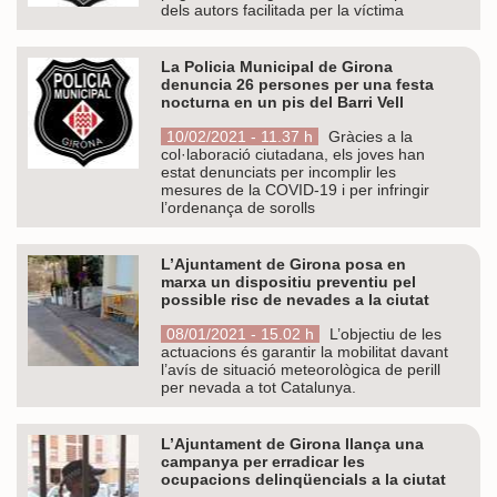
dels autors facilitada per la víctima
La Policia Municipal de Girona
denuncia 26 persones per una festa
nocturna en un pis del Barri Vell
10/02/2021 - 11.37 h
Gràcies a la
col·laboració ciutadana, els joves han
estat denunciats per incomplir les
mesures de la COVID-19 i per infringir
l’ordenança de sorolls
L’Ajuntament de Girona posa en
marxa un dispositiu preventiu pel
possible risc de nevades a la ciutat
08/01/2021 - 15.02 h
L’objectiu de les
actuacions és garantir la mobilitat davant
l’avís de situació meteorològica de perill
per nevada a tot Catalunya.
L’Ajuntament de Girona llança una
campanya per erradicar les
ocupacions delinqüencials a la ciutat