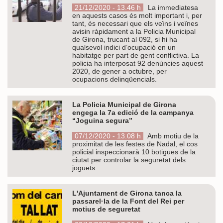
21/12/2020 - 13.46 h
La immediatesa
en aquests casos és molt important i, per
tant, és necessari que els veïns i veïnes
avisin ràpidament a la Policia Municipal
de Girona, trucant al 092, si hi ha
qualsevol indici d’ocupació en un
habitatge per part de gent conflictiva. La
policia ha interposat 92 denúncies aquest
2020, de gener a octubre, per
ocupacions delinqüencials.
La Policia Municipal de Girona
engega la 7a edició de la campanya
“Joguina segura”
07/12/2020 - 13.08 h
Amb motiu de la
proximitat de les festes de Nadal, el cos
policial inspeccionarà 10 botigues de la
ciutat per controlar la seguretat dels
joguets.
L'Ajuntament de Girona tanca la
passarel·la de la Font del Rei per
motius de seguretat