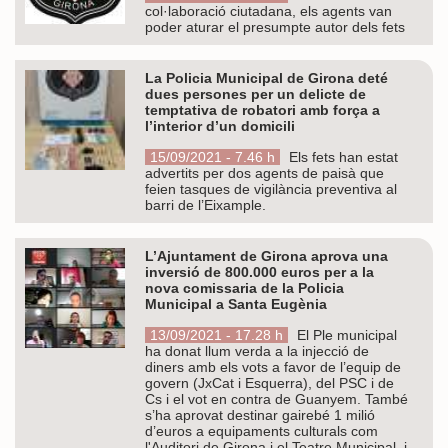
col·laboració ciutadana, els agents van
poder aturar el presumpte autor dels fets
La Policia Municipal de Girona deté
dues persones per un delicte de
temptativa de robatori amb força a
l’interior d’un domicili
15/09/2021 - 7.46 h
Els fets han estat
advertits per dos agents de paisà que
feien tasques de vigilància preventiva al
barri de l’Eixample.
L’Ajuntament de Girona aprova una
inversió de 800.000 euros per a la
nova comissaria de la Policia
Municipal a Santa Eugènia
13/09/2021 - 17.28 h
El Ple municipal
ha donat llum verda a la injecció de
diners amb els vots a favor de l’equip de
govern (JxCat i Esquerra), del PSC i de
Cs i el vot en contra de Guanyem. També
s’ha aprovat destinar gairebé 1 milió
d’euros a equipaments culturals com
l'Auditori de Girona i el Teatre Municipal, i