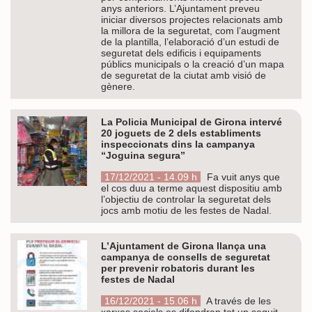
anys anteriors. L’Ajuntament preveu
iniciar diversos projectes relacionats amb
la millora de la seguretat, com l’augment
de la plantilla, l’elaboració d’un estudi de
seguretat dels edificis i equipaments
públics municipals o la creació d’un mapa
de seguretat de la ciutat amb visió de
gènere.
La Policia Municipal de Girona intervé
20 joguets de 2 dels establiments
inspeccionats dins la campanya
“Joguina segura”
17/12/2021 - 14.09 h
Fa vuit anys que
el cos duu a terme aquest dispositiu amb
l’objectiu de controlar la seguretat dels
jocs amb motiu de les festes de Nadal.
L’Ajuntament de Girona llança una
campanya de consells de seguretat
per prevenir robatoris durant les
festes de Nadal
16/12/2021 - 15.06 h
A través de les
xarxes socials es difondran tot un seguit