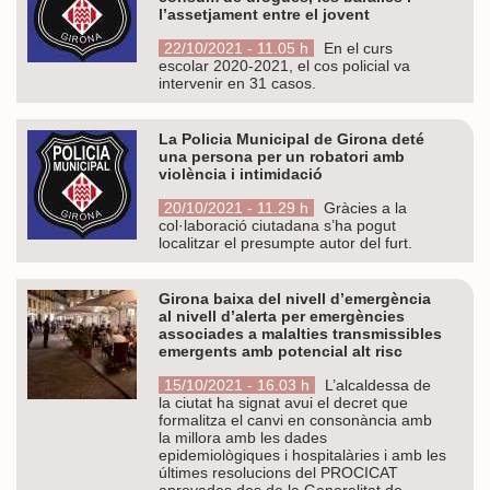
l’assetjament entre el jovent
22/10/2021 - 11.05 h
En el curs
escolar 2020-2021, el cos policial va
intervenir en 31 casos.
La Policia Municipal de Girona deté
una persona per un robatori amb
violència i intimidació
20/10/2021 - 11.29 h
Gràcies a la
col·laboració ciutadana s’ha pogut
localitzar el presumpte autor del furt.
Girona baixa del nivell d’emergència
al nivell d’alerta per emergències
associades a malalties transmissibles
emergents amb potencial alt risc
15/10/2021 - 16.03 h
L’alcaldessa de
la ciutat ha signat avui el decret que
formalitza el canvi en consonància amb
la millora amb les dades
epidemiològiques i hospitalàries i amb les
últimes resolucions del PROCICAT
aprovades des de la Generalitat de