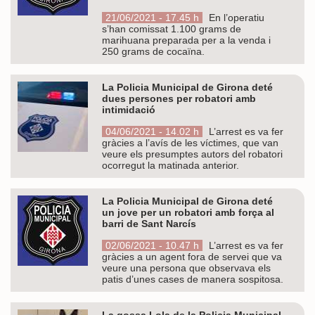
21/06/2021 - 17.45 h
En l’operatiu
s’han comissat 1.100 grams de
marihuana preparada per a la venda i
250 grams de cocaïna.
La Policia Municipal de Girona deté
dues persones per robatori amb
intimidació
04/06/2021 - 14.02 h
L’arrest es va fer
gràcies a l’avís de les víctimes, que van
veure els presumptes autors del robatori
ocorregut la matinada anterior.
La Policia Municipal de Girona deté
un jove per un robatori amb força al
barri de Sant Narcís
02/06/2021 - 10.47 h
L’arrest es va fer
gràcies a un agent fora de servei que va
veure una persona que observava els
patis d’unes cases de manera sospitosa.
La gossa Lola de la Policia Municipal