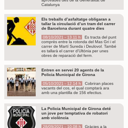
Catalunya
Els treballs d’asfaltatge obligaran a
tallar la circulació d’un tram del carrer
de Barcelona durant quatre dies
08/10/2021 - 13.11 h
Es tracta del punt
comprès entre la rotonda del Mas Gri i el
carrer de Martí Sureda i Deulovol. També
es tallarà el carrer d’Ultònia per unes
obres de reparació del ferm.
Entren en servei 20 agents de la
Policia Municipal de Girona
05/10/2021 - 12.14 h
Cobriran places
vacants del cos, el qual comptarà ara
amb una plantilla de 156 efectius.
La Policia Municipal de Girona deté
un jove per temptativa de robatori
amb violència
28/09/2021 - 10.08 h
Gràcies a la