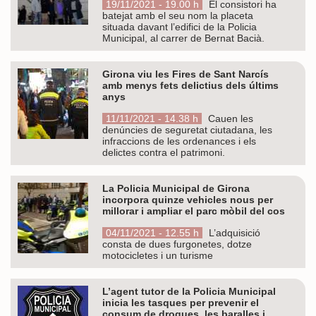
19/11/2021 - 19.00 h
El consistori ha
batejat amb el seu nom la placeta
situada davant l’edifici de la Policia
Municipal, al carrer de Bernat Bacià.
Girona viu les Fires de Sant Narcís
amb menys fets delictius dels últims
anys
11/11/2021 - 14.38 h
Cauen les
denúncies de seguretat ciutadana, les
infraccions de les ordenances i els
delictes contra el patrimoni.
La Policia Municipal de Girona
incorpora quinze vehicles nous per
millorar i ampliar el parc mòbil del cos
04/11/2021 - 12.55 h
L’adquisició
consta de dues furgonetes, dotze
motocicletes i un turisme
L’agent tutor de la Policia Municipal
inicia les tasques per prevenir el
consum de drogues, les baralles i