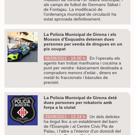
als camps de futbol de Germans Sàbat i
de Fontajau. La modificació de
l’ordenança municipal de circulació ha
estat aprovada definitivament.
La Policia Municipal de Girona i els
Mossos d’Esquadra detenen dues
persones per venda de drogues en un
pis ocupat
06/09/2021 - 18.00 h
En l’operatiu els
agents han trobat marihuana i cocaïna a
punt per vendre -bàsicament destinada a
compradors menors d’edat-, diners en
metàl·lic fraccionats i bàscules de
precisió
La Policia Municipal de Girona deté
dues persones per robatoris amb
força a la ciutat
25/08/2021 - 13.24 h
Un dels delictes
ha tingut lloc a un establiment del barri
de l’Eixample i al Centre Cívic Pla de
Palau, i l’altre a l’interior d’un domicili del