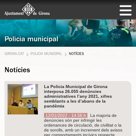
Policia municipal
GIRONA.CAT
POLICIA MUNICIPAL
NOTÍCIES
Notícies
La Policia Municipal de Girona
interposa 26.055 denúncies
administratives l’any 2021, xifres
semblants a les d’abans de la
pandèmia
12/01/2022 - 14.56 h
La majoria de
denúncies són per infringir les
ordenances de circulació, de civilitat o la
de sorolls, amb un increment dels avisos
per comportaments incívics respecte