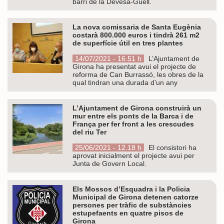
barri de la Devesa-Güell.
La nova comissaria de Santa Eugènia
costarà 800.000 euros i tindrà 261 m2
de superfície útil en tres plantes
14/07/2021 - 16.51 h
L’Ajuntament de
Girona ha presentat avui el projecte de
reforma de Can Burrassó, les obres de la
qual tindran una durada d’un any
L’Ajuntament de Girona construirà un
mur entre els ponts de la Barca i de
França per fer front a les crescudes
del riu Ter
25/06/2021 - 12.18 h
El consistori ha
aprovat inicialment el projecte avui per
Junta de Govern Local.
Els Mossos d’Esquadra i la Policia
Municipal de Girona detenen catorze
persones per tràfic de substàncies
estupefaents en quatre pisos de
Girona