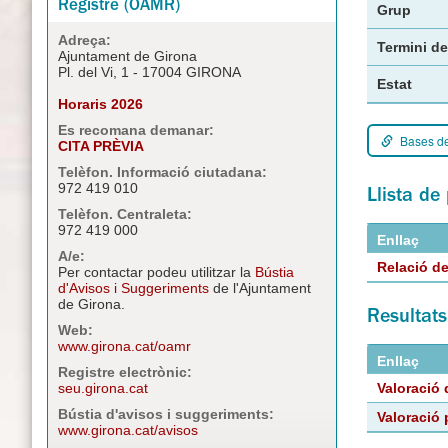
Registre (OAMR)
Grup
Adreça:
Termini de
Ajuntament de Girona
Pl. del Vi, 1 - 17004 GIRONA
Estat
Horaris 2026
Es recomana demanar:
Bases de
CITA PRÈVIA
Telèfon. Informació ciutadana:
972 419 010
Llista d
Telèfon. Centraleta:
972 419 000
Enllaç
A/e:
Relació d
Per contactar podeu utilitzar la
Bústia
d'Avisos i Suggeriments
de l'Ajuntament
de Girona.
Resultats
Web:
www.girona.cat/oamr
Enllaç
Registre electrònic:
seu.girona.cat
Valoració 
Bústia d'avisos i suggeriments:
Valoració 
www.girona.cat/avisos