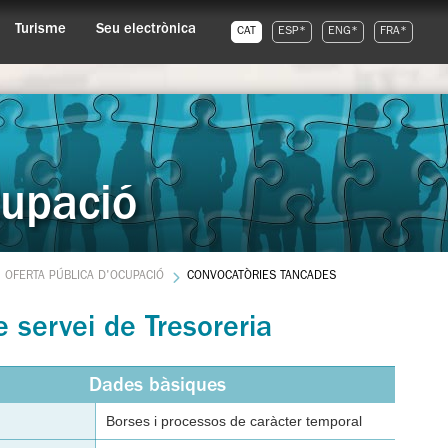
Turisme
Seu electrònica
CAT
ESP*
ENG*
FRA*
cupació
OFERTA PÚBLICA D'OCUPACIÓ
CONVOCATÒRIES TANCADES
 servei de Tresoreria
Dades bàsiques
Borses i processos de caràcter temporal