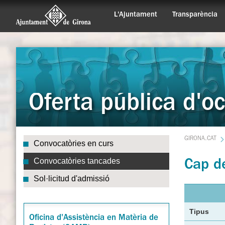
L'Ajuntament
Transparència
Oferta pública d'o
GIRONA.CAT
Convocatòries en curs
Convocatòries tancades
Cap de
Sol·licitud d'admissió
Tipus
Oficina d'Assistència en Matèria de