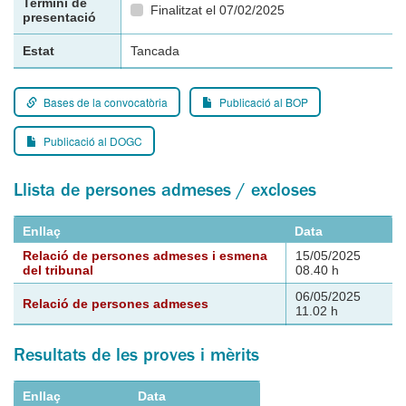
Termini de
Finalitzat el 07/02/2025
presentació
Estat
Tancada
Bases de la convocatòria
Publicació al BOP
Publicació al DOGC
Llista de persones admeses / excloses
Enllaç
Data
Relació de persones admeses i esmena
15/05/2025
del tribunal
08.40 h
06/05/2025
Relació de persones admeses
11.02 h
Resultats de les proves i mèrits
Enllaç
Data