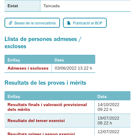
Estat
Tancada
Bases de la convocatòria
Publicació al BOP
Llista de persones admeses /
excloses
Enllaç
Data
Admeses i excloses
03/06/2022 13.22 h
Resultats de les proves i mèrits
Enllaç
Data
Resultats finals i valoració provisional
14/10/2022
dels mèrits
09.22 h
19/07/2022
Resultats del tercer exercici
08.22 h
12/07/2022
Resultats primer i segon exercici