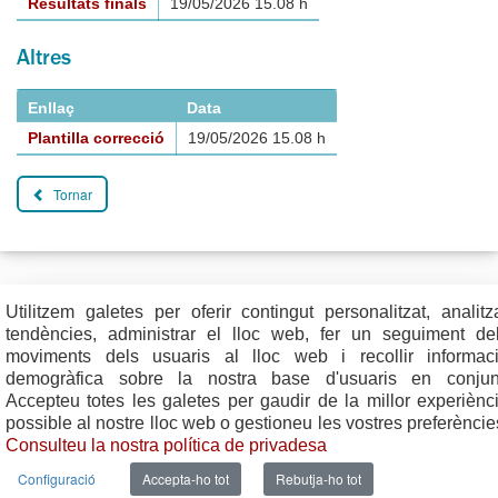
Resultats finals
19/05/2026 15.08 h
Altres
Enllaç
Data
Plantilla correcció
19/05/2026 15.08 h
Tornar
Utilitzem galetes per oferir contingut personalitzat, analitz
Plaça del Vi, 1
Contacte
tendències, administrar el lloc web, fer un seguiment de
17004 GIRONA
Mapa del web
Tel. 972 419 010
Mapa de xarxes
moviments dels usuaris al lloc web i recollir informac
Avís legal
demogràfica sobre la nostra base d'usuaris en conjun
Accepteu totes les galetes per gaudir de la millor experiènc
possible al nostre lloc web o gestioneu les vostres preferèncie
Consulteu la nostra política de privadesa
Configuració
Accepta-ho tot
Rebutja-ho tot