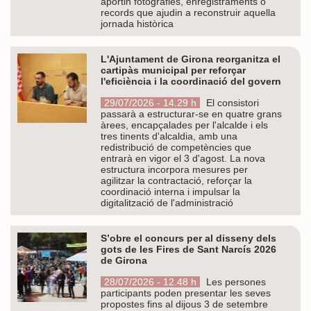
aportin fotografies, enregistraments o
records que ajudin a reconstruir aquella
jornada històrica
L'Ajuntament de Girona reorganitza el
cartipàs municipal per reforçar
l'eficiència i la coordinació del govern
29/07/2026 - 14.29 h
El consistori
passarà a estructurar-se en quatre grans
àrees, encapçalades per l'alcalde i els
tres tinents d'alcaldia, amb una
redistribució de competències que
entrarà en vigor el 3 d'agost. La nova
estructura incorpora mesures per
agilitzar la contractació, reforçar la
coordinació interna i impulsar la
digitalització de l'administració
S’obre el concurs per al disseny dels
gots de les Fires de Sant Narcís 2026
de Girona
28/07/2026 - 12.48 h
Les persones
participants poden presentar les seves
propostes fins al dijous 3 de setembre