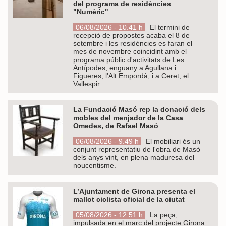
del programa de residències
"Numèric"
06/08/2026 - 10.41 h
El termini de
recepció de propostes acaba el 8 de
setembre i les residències es faran el
mes de novembre coincidint amb el
programa públic d'activitats de Les
Antípodes, enguany a Agullana i
Figueres, l'Alt Empordà; i a Ceret, el
Vallespir.
La Fundació Masó rep la donació dels
mobles del menjador de la Casa
Omedes, de Rafael Masó
06/08/2026 - 9.49 h
El mobiliari és un
conjunt representatiu de l'obra de Masó
dels anys vint, en plena maduresa del
noucentisme.
L’Ajuntament de Girona presenta el
mallot ciclista oficial de la ciutat
05/08/2026 - 12.51 h
La peça,
impulsada en el marc del projecte Girona