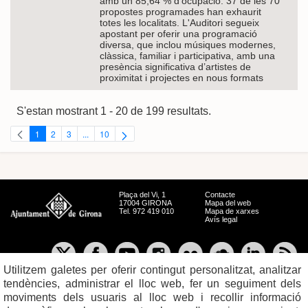
amb un 85,64 % d'ocupació. 37 de les 70
propostes programades han exhaurit
totes les localitats. L'Auditori segueix
apostant per oferir una programació
diversa, que inclou músiques modernes,
clàssica, familiar i participativa, amb una
presència significativa d’artistes de
proximitat i projectes en nous formats
S'estan mostrant 1 - 20 de 199 resultats.
1
2
3
...
10
Pàgina
Pàgina
Pàgina
Pàgines intermèdies Utilitzeu TAB per navegar.
Pàgina
Plaça del Vi, 1
Contacte
17004 GIRONA
Mapa del web
Tel. 972 419 010
Mapa de xarxes
Avís legal
Utilitzem galetes per oferir contingut personalitzat, analitzar
tendències, administrar el lloc web, fer un seguiment dels
moviments dels usuaris al lloc web i recollir informació