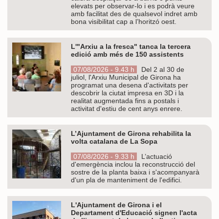
elevats per observar-lo i es podrà veure
amb facilitat des de qualsevol indret amb
bona visibilitat cap a l’horitzó oest.
L'"Arxiu a la fresca" tanca la tercera
edició amb més de 150 assistents
07/08/2026 - 9.43 h
Del 2 al 30 de
juliol, l'Arxiu Municipal de Girona ha
programat una desena d'activitats per
descobrir la ciutat impresa en 3D i la
realitat augmentada fins a postals i
activitat d'estiu de cent anys enrere.
L’Ajuntament de Girona rehabilita la
volta catalana de La Sopa
07/08/2026 - 9.33 h
L’actuació
d'emergència inclou la reconstrucció del
sostre de la planta baixa i s'acompanyarà
d'un pla de manteniment de l'edifici.
L'Ajuntament de Girona i el
Departament d'Educació signen l'acta