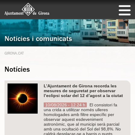
Notícies i comunicats
GIRONA.CAT
Notícies
L’Ajuntament de Girona recorda les
mesures de seguretat per observar
l’eclipsi solar del 12 d’agost a la ciutat
10/08/2026 - 12.24 h
El consistori fa
una crida a utilitzar només ulleres
homologades amb filtre específic per
observar aquest esdeveniment
astronòmic, que al municipi serà parcial
amb una ocultació del Sol del 98,8%. No
caldrà desplaçar-se a barris o punts