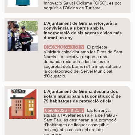
Innovació Salut i Ciclisme (GISC), es pot
adquirir a l’Oficina de Turisme.
L’Ajuntament de Girona reforçarà la
convivència als barris amb la
incorporació de sis agents cívics més
durant un any
05/08/2026 - 9.53 h
El projecte
s’iniciarà coincidint amb les Fires de Sant
Narcís. La iniciativa respon a una
demanda reiterada a les taules de
seguretat dels barris i s'ha impulsat amb
la col·laboració del Servei Municipal
d'Ocupació.
L'Ajuntament de Girona destina dos
solars municipals a la construcció de
79 habitatges de protecció oficial
05/08/2026 - 8.21 h
Els terrenys,
situats a l'Avellaneda i a Pla de Palau -
Sant Pau, es destinaran a la promoció
d'habitatges de lloguer assequible
mitjançant la cessió del dret de
superfície.