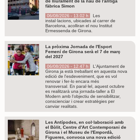
de lliurament de la nau de l'antiga
fàbrica Simon
06/08/2026 - 13.02 h
Les
instal·lacions, ubicades al carrer de
Barcelona, acolliran el nou Institut
Ermessenda de Girona.
La pròxima Jornada de l'Esport
Femení de Girona serà el 7 de març
del 2027
06/08/2026 - 12.47 h
L'Ajuntament de
Girona ja està treballant en aquesta nova
edició de l'esdeveniment, que es vol
renovar i fer-lo encara més
transversal. En paral·lel, aquest octubre
es realitzarà una jornada-taller a El
Modern amb l'objectiu de sensibilitzar,
conscienciar i crear estratègies per
canviar realitats.
Les Antípodes, en col·laboració amb
el Bòlit, Centre d'Art Contemporani de
Girona i el Museu de l'Empordà,
Figueres, convoca una nova edició