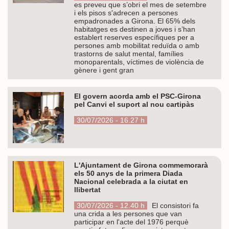
es preveu que s’obri el mes de setembre
i els pisos s'adrecen a persones
empadronades a Girona. El 65% dels
habitatges es destinen a joves i s’han
establert reserves específiques per a
persones amb mobilitat reduïda o amb
trastorns de salut mental, famílies
monoparentals, víctimes de violència de
gènere i gent gran
El govern acorda amb el PSC-Girona
pel Canvi el suport al nou cartipàs
30/07/2026 - 16.27 h
L'Ajuntament de Girona commemorarà
els 50 anys de la primera Diada
Nacional celebrada a la ciutat en
llibertat
30/07/2026 - 12.40 h
El consistori fa
una crida a les persones que van
participar en l'acte del 1976 perquè