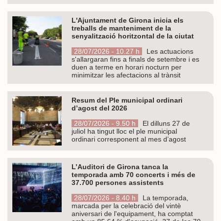
L'Ajuntament de Girona inicia els
treballs de manteniment de la
senyalització horitzontal de la ciutat
28/07/2026 - 10.27 h
Les actuacions
s'allargaran fins a finals de setembre i es
duen a terme en horari nocturn per
minimitzar les afectacions al trànsit
Resum del Ple municipal ordinari
d’agost del 2026
28/07/2026 - 9.50 h
El dilluns 27 de
juliol ha tingut lloc el ple municipal
ordinari corresponent al mes d’agost
L’Auditori de Girona tanca la
temporada amb 70 concerts i més de
37.700 persones assistents
28/07/2026 - 8.40 h
La temporada,
marcada per la celebració del vintè
aniversari de l'equipament, ha comptat