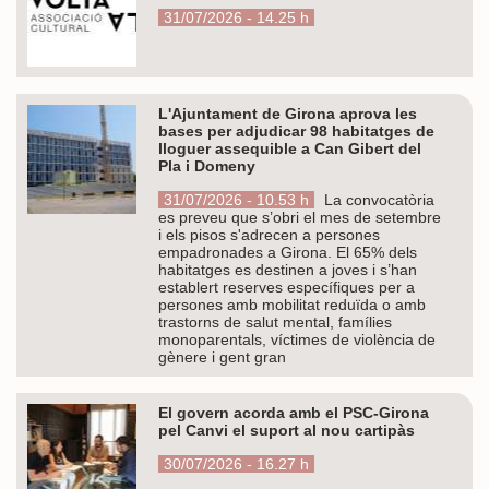
31/07/2026 - 14.25 h
L'Ajuntament de Girona aprova les
bases per adjudicar 98 habitatges de
lloguer assequible a Can Gibert del
Pla i Domeny
31/07/2026 - 10.53 h
La convocatòria
es preveu que s’obri el mes de setembre
i els pisos s'adrecen a persones
empadronades a Girona. El 65% dels
habitatges es destinen a joves i s’han
establert reserves específiques per a
persones amb mobilitat reduïda o amb
trastorns de salut mental, famílies
monoparentals, víctimes de violència de
gènere i gent gran
El govern acorda amb el PSC-Girona
pel Canvi el suport al nou cartipàs
30/07/2026 - 16.27 h