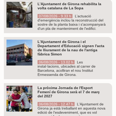
L’Ajuntament de Girona rehabilita la
volta catalana de La Sopa
07/08/2026 - 9.33 h
L’actuació
d'emergència inclou la reconstrucció del
sostre de la planta baixa i s'acompanyarà
d'un pla de manteniment de l'edifici.
L'Ajuntament de Girona i el
Departament d'Educació signen l'acta
de lliurament de la nau de l'antiga
fàbrica Simon
06/08/2026 - 13.02 h
Les
instal·lacions, ubicades al carrer de
Barcelona, acolliran el nou Institut
Ermessenda de Girona.
La pròxima Jornada de l'Esport
Femení de Girona serà el 7 de març
del 2027
06/08/2026 - 12.47 h
L'Ajuntament de
Girona ja està treballant en aquesta nova
edició de l'esdeveniment, que es vol