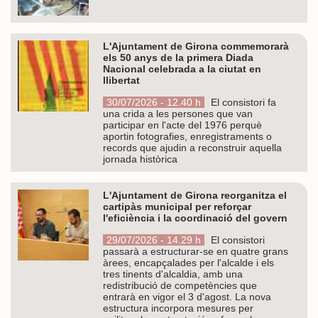
L'Ajuntament de Girona commemorarà
els 50 anys de la primera Diada
Nacional celebrada a la ciutat en
llibertat
30/07/2026 - 12.40 h
El consistori fa
una crida a les persones que van
participar en l'acte del 1976 perquè
aportin fotografies, enregistraments o
records que ajudin a reconstruir aquella
jornada històrica
L'Ajuntament de Girona reorganitza el
cartipàs municipal per reforçar
l'eficiència i la coordinació del govern
29/07/2026 - 14.29 h
El consistori
passarà a estructurar-se en quatre grans
àrees, encapçalades per l'alcalde i els
tres tinents d'alcaldia, amb una
redistribució de competències que
entrarà en vigor el 3 d'agost. La nova
estructura incorpora mesures per