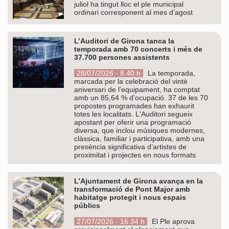
juliol ha tingut lloc el ple municipal
ordinari corresponent al mes d’agost
L’Auditori de Girona tanca la
temporada amb 70 concerts i més de
37.700 persones assistents
28/07/2026 - 8.40 h
La temporada,
marcada per la celebració del vintè
aniversari de l'equipament, ha comptat
amb un 85,64 % d'ocupació. 37 de les 70
propostes programades han exhaurit
totes les localitats. L'Auditori segueix
apostant per oferir una programació
diversa, que inclou músiques modernes,
clàssica, familiar i participativa, amb una
presència significativa d’artistes de
proximitat i projectes en nous formats
L’Ajuntament de Girona avança en la
transformació de Pont Major amb
habitatge protegit i nous espais
públics
27/07/2026 - 16.34 h
El Ple aprova