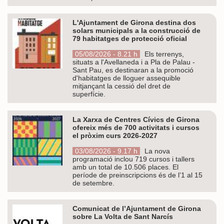
L'Ajuntament de Girona destina dos
solars municipals a la construcció de
79 habitatges de protecció oficial
05/08/2026 - 8.21 h
Els terrenys,
situats a l'Avellaneda i a Pla de Palau -
Sant Pau, es destinaran a la promoció
d'habitatges de lloguer assequible
mitjançant la cessió del dret de
superfície.
La Xarxa de Centres Cívics de Girona
ofereix més de 700 activitats i cursos
el pròxim curs 2026-2027
03/08/2026 - 9.17 h
La nova
programació inclou 719 cursos i tallers
amb un total de 10.506 places. El
període de preinscripcions és de l’1 al 15
de setembre.
Comunicat de l’Ajuntament de Girona
sobre La Volta de Sant Narcís