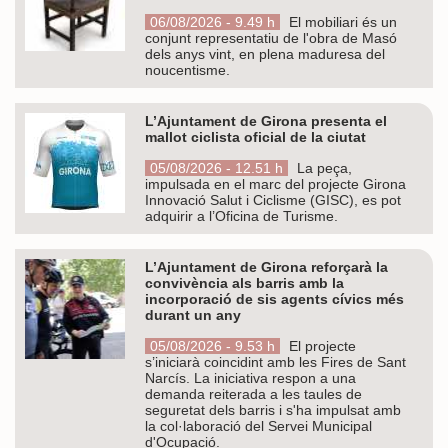
06/08/2026 - 9.49 h
El mobiliari és un
conjunt representatiu de l'obra de Masó
dels anys vint, en plena maduresa del
noucentisme.
L’Ajuntament de Girona presenta el
mallot ciclista oficial de la ciutat
05/08/2026 - 12.51 h
La peça,
impulsada en el marc del projecte Girona
Innovació Salut i Ciclisme (GISC), es pot
adquirir a l’Oficina de Turisme.
L’Ajuntament de Girona reforçarà la
convivència als barris amb la
incorporació de sis agents cívics més
durant un any
05/08/2026 - 9.53 h
El projecte
s’iniciarà coincidint amb les Fires de Sant
Narcís. La iniciativa respon a una
demanda reiterada a les taules de
seguretat dels barris i s'ha impulsat amb
la col·laboració del Servei Municipal
d'Ocupació.