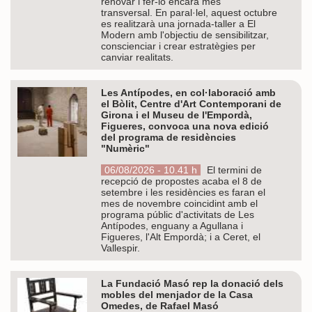
renovar i fer-lo encara més
transversal. En paral·lel, aquest octubre
es realitzarà una jornada-taller a El
Modern amb l'objectiu de sensibilitzar,
conscienciar i crear estratègies per
canviar realitats.
Les Antípodes, en col·laboració amb
el Bòlit, Centre d'Art Contemporani de
Girona i el Museu de l'Empordà,
Figueres, convoca una nova edició
del programa de residències
"Numèric"
06/08/2026 - 10.41 h
El termini de
recepció de propostes acaba el 8 de
setembre i les residències es faran el
mes de novembre coincidint amb el
programa públic d'activitats de Les
Antípodes, enguany a Agullana i
Figueres, l'Alt Empordà; i a Ceret, el
Vallespir.
La Fundació Masó rep la donació dels
mobles del menjador de la Casa
Omedes, de Rafael Masó