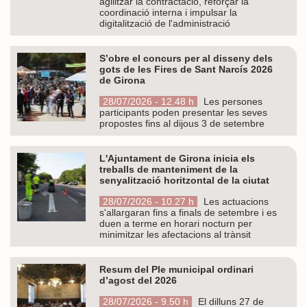
agilitzar la contractació, reforçar la
coordinació interna i impulsar la
digitalització de l'administració
S’obre el concurs per al disseny dels
gots de les Fires de Sant Narcís 2026
de Girona
28/07/2026 - 12.48 h
Les persones
participants poden presentar les seves
propostes fins al dijous 3 de setembre
L'Ajuntament de Girona inicia els
treballs de manteniment de la
senyalització horitzontal de la ciutat
28/07/2026 - 10.27 h
Les actuacions
s'allargaran fins a finals de setembre i es
duen a terme en horari nocturn per
minimitzar les afectacions al trànsit
Resum del Ple municipal ordinari
d’agost del 2026
28/07/2026 - 9.50 h
El dilluns 27 de