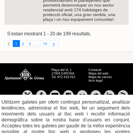
provisionalment el planejament que
permetrà desenvolupar un nou sector
residencial amb 174 habitatges de
protecció oficial, una gran rambla, una
plaça i un nou equipament comunitari
S'estan mostrant 1 - 20 de 199 resultats.
1
2
3
...
10
Pàgina
Pàgina
Pàgina
Pàgines intermèdies Utilitzeu TAB per navegar.
Pàgina
Plaça del Vi, 1
Contacte
17004 GIRONA
Mapa del web
Tel. 972 419 010
Mapa de xarxes
Avís legal
Utilitzem galetes per oferir contingut personalitzat, analitzar
tendències, administrar el lloc web, fer un seguiment dels
moviments dels usuaris al lloc web i recollir informació
demogràfica sobre la nostra base d'usuaris en conjunt.
Accepteu totes les galetes per gaudir de la millor experiència
possible al nostre lloc web o gestioneu les vostres