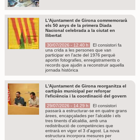
L'Ajuntament de Girona commemorarà
els 50 anys de la primera Diada
Nacional celebrada a la ciutat en
llibertat
30/07/2026 - 12.40 h
El consistori fa
una crida a les persones que van
participar en l'acte del 1976 perquè
aportin fotografies, enregistraments o
records que ajudin a reconstruir aquella
jornada històrica
L'Ajuntament de Girona reorganitza el
cartipàs municipal per reforçar
l'eficiència i la coordinació del govern
29/07/2026 - 14.29 h
El consistori
passarà a estructurar-se en quatre grans
àrees, encapçalades per l'alcalde i els
tres tinents d'alcaldia, amb una
redistribució de competències que
entrarà en vigor el 3 d'agost. La nova
estructura incorpora mesures per