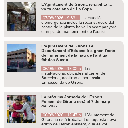
L’Ajuntament de Girona rehabilita la
volta catalana de La Sopa
07/08/2026 - 9.33 h
L’actuació
d'emergència inclou la reconstrucció del
sostre de la planta baixa i s'acompanyarà
d'un pla de manteniment de l'edifici.
L'Ajuntament de Girona i el
Departament d'Educació signen l'acta
de lliurament de la nau de l'antiga
fàbrica Simon
06/08/2026 - 13.02 h
Les
instal·lacions, ubicades al carrer de
Barcelona, acolliran el nou Institut
Ermessenda de Girona.
La pròxima Jornada de l'Esport
Femení de Girona serà el 7 de març
del 2027
06/08/2026 - 12.47 h
L'Ajuntament de
Girona ja està treballant en aquesta nova
edició de l'esdeveniment, que es vol