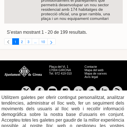
provisionalment el planejament que
permetrà desenvolupar un nou sector
residencial amb 174 habitatges de
protecció oficial, una gran rambla, una
plaça i un nou equipament comunitari
S'estan mostrant 1 - 20 de 199 resultats.
1
2
3
...
10
Pàgina
Pàgina
Pàgina
Pàgines intermèdies Utilitzeu TAB per navegar.
Pàgina
Plaça del Vi, 1
Contacte
17004 GIRONA
Mapa del web
Tel. 972 419 010
Mapa de xarxes
Avís legal
Utilitzem galetes per oferir contingut personalitzat, analitzar
tendències, administrar el lloc web, fer un seguiment dels
moviments dels usuaris al lloc web i recollir informació
demogràfica sobre la nostra base d'usuaris en conjunt.
Accepteu totes les galetes per gaudir de la millor experiència
possible al nostre lloc web o gestioneu les vostres