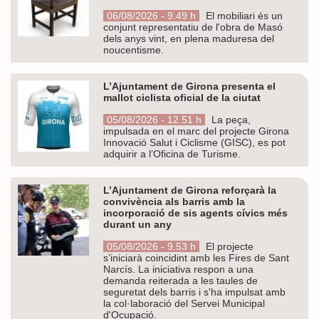
06/08/2026 - 9.49 h
El mobiliari és un
conjunt representatiu de l'obra de Masó
dels anys vint, en plena maduresa del
noucentisme.
L’Ajuntament de Girona presenta el
mallot ciclista oficial de la ciutat
05/08/2026 - 12.51 h
La peça,
impulsada en el marc del projecte Girona
Innovació Salut i Ciclisme (GISC), es pot
adquirir a l’Oficina de Turisme.
L’Ajuntament de Girona reforçarà la
convivència als barris amb la
incorporació de sis agents cívics més
durant un any
05/08/2026 - 9.53 h
El projecte
s’iniciarà coincidint amb les Fires de Sant
Narcís. La iniciativa respon a una
demanda reiterada a les taules de
seguretat dels barris i s'ha impulsat amb
la col·laboració del Servei Municipal
d'Ocupació.