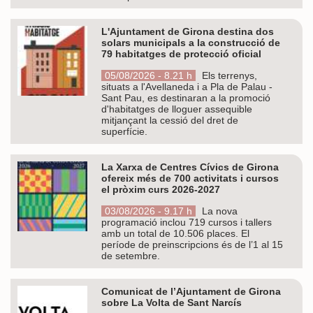
L'Ajuntament de Girona destina dos
solars municipals a la construcció de
79 habitatges de protecció oficial
05/08/2026 - 8.21 h
Els terrenys,
situats a l'Avellaneda i a Pla de Palau -
Sant Pau, es destinaran a la promoció
d'habitatges de lloguer assequible
mitjançant la cessió del dret de
superfície.
La Xarxa de Centres Cívics de Girona
ofereix més de 700 activitats i cursos
el pròxim curs 2026-2027
03/08/2026 - 9.17 h
La nova
programació inclou 719 cursos i tallers
amb un total de 10.506 places. El
període de preinscripcions és de l’1 al 15
de setembre.
Comunicat de l’Ajuntament de Girona
sobre La Volta de Sant Narcís