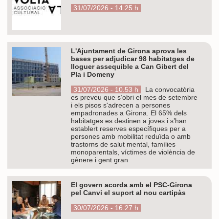
31/07/2026 - 14.25 h
L'Ajuntament de Girona aprova les
bases per adjudicar 98 habitatges de
lloguer assequible a Can Gibert del
Pla i Domeny
31/07/2026 - 10.53 h
La convocatòria
es preveu que s’obri el mes de setembre
i els pisos s'adrecen a persones
empadronades a Girona. El 65% dels
habitatges es destinen a joves i s’han
establert reserves específiques per a
persones amb mobilitat reduïda o amb
trastorns de salut mental, famílies
monoparentals, víctimes de violència de
gènere i gent gran
El govern acorda amb el PSC-Girona
pel Canvi el suport al nou cartipàs
30/07/2026 - 16.27 h