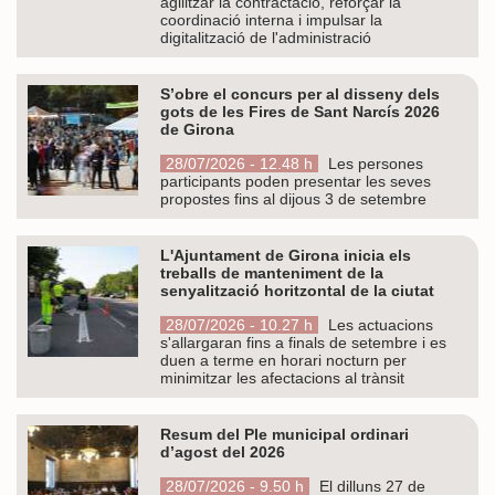
agilitzar la contractació, reforçar la
coordinació interna i impulsar la
digitalització de l'administració
S’obre el concurs per al disseny dels
gots de les Fires de Sant Narcís 2026
de Girona
28/07/2026 - 12.48 h
Les persones
participants poden presentar les seves
propostes fins al dijous 3 de setembre
L'Ajuntament de Girona inicia els
treballs de manteniment de la
senyalització horitzontal de la ciutat
28/07/2026 - 10.27 h
Les actuacions
s'allargaran fins a finals de setembre i es
duen a terme en horari nocturn per
minimitzar les afectacions al trànsit
Resum del Ple municipal ordinari
d’agost del 2026
28/07/2026 - 9.50 h
El dilluns 27 de