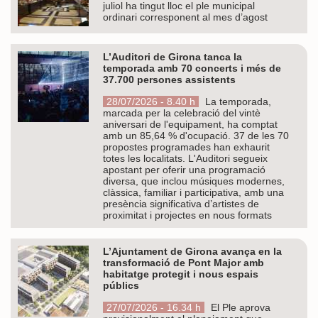
juliol ha tingut lloc el ple municipal
ordinari corresponent al mes d’agost
L’Auditori de Girona tanca la
temporada amb 70 concerts i més de
37.700 persones assistents
28/07/2026 - 8.40 h
La temporada,
marcada per la celebració del vintè
aniversari de l'equipament, ha comptat
amb un 85,64 % d'ocupació. 37 de les 70
propostes programades han exhaurit
totes les localitats. L'Auditori segueix
apostant per oferir una programació
diversa, que inclou músiques modernes,
clàssica, familiar i participativa, amb una
presència significativa d’artistes de
proximitat i projectes en nous formats
L’Ajuntament de Girona avança en la
transformació de Pont Major amb
habitatge protegit i nous espais
públics
27/07/2026 - 16.34 h
El Ple aprova