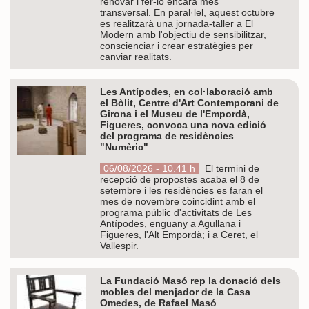
renovar i fer-lo encara més
transversal. En paral·lel, aquest octubre
es realitzarà una jornada-taller a El
Modern amb l'objectiu de sensibilitzar,
conscienciar i crear estratègies per
canviar realitats.
Les Antípodes, en col·laboració amb
el Bòlit, Centre d'Art Contemporani de
Girona i el Museu de l'Empordà,
Figueres, convoca una nova edició
del programa de residències
"Numèric"
06/08/2026 - 10.41 h
El termini de
recepció de propostes acaba el 8 de
setembre i les residències es faran el
mes de novembre coincidint amb el
programa públic d'activitats de Les
Antípodes, enguany a Agullana i
Figueres, l'Alt Empordà; i a Ceret, el
Vallespir.
La Fundació Masó rep la donació dels
mobles del menjador de la Casa
Omedes, de Rafael Masó