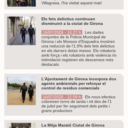
Villagrasa, l’ha visitat aquest matí
Els fets delictius continuen
disminuint a la ciutat de Girona
16/07/2026 - 14.27 h
Les dades
conjuntes de la Policia Municipal de
Girona i els Mossos d'Esquadra mostren
una reducció de l'1,9% dels fets delictius
en els darrers dotze mesos. Els robatoris
amb força i els robatoris amb violència i/o
intimidació registren els descensos més
destacats
L’Ajuntament de Girona incorpora dos
agents ambientals per reforçar el
control de residus comercials
16/07/2026 - 12.59 h
Els nous efectius
cobreixen torns de tarda i nit des de l'1
de juliol per fer seguiment dels petits i
grans productors
La Mitja Marató Ciutat de Girona