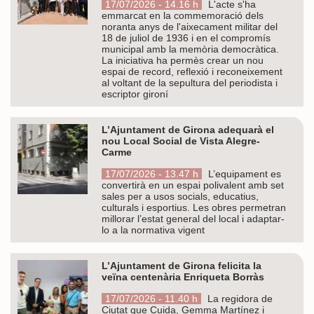
17/07/2026 - 14.16 h
L'acte s'ha
emmarcat en la commemoració dels
noranta anys de l'aixecament militar del
18 de juliol de 1936 i en el compromís
municipal amb la memòria democràtica.
La iniciativa ha permès crear un nou
espai de record, reflexió i reconeixement
al voltant de la sepultura del periodista i
escriptor gironí
L’Ajuntament de Girona adequarà el
nou Local Social de Vista Alegre-
Carme
17/07/2026 - 13.47 h
L’equipament es
convertirà en un espai polivalent amb set
sales per a usos socials, educatius,
culturals i esportius. Les obres permetran
millorar l’estat general del local i adaptar-
lo a la normativa vigent
L’Ajuntament de Girona felicita la
veïna centenària Enriqueta Borràs
17/07/2026 - 11.40 h
La regidora de
Ciutat que Cuida, Gemma Martínez i