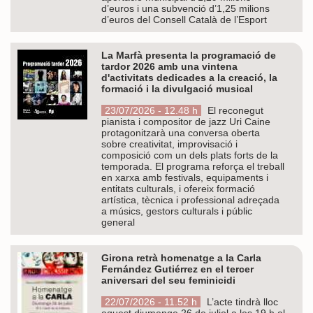
d’euros i una subvenció d’1,25 milions
d’euros del Consell Català de l’Esport
La Marfà presenta la programació de
tardor 2026 amb una vintena
d'activitats dedicades a la creació, la
formació i la divulgació musical
23/07/2026 - 12.48 h
El reconegut
pianista i compositor de jazz Uri Caine
protagonitzarà una conversa oberta
sobre creativitat, improvisació i
composició com un dels plats forts de la
temporada. El programa reforça el treball
en xarxa amb festivals, equipaments i
entitats culturals, i ofereix formació
artística, tècnica i professional adreçada
a músics, gestors culturals i públic
general
Girona retrà homenatge a la Carla
Fernández Gutiérrez en el tercer
aniversari del seu feminicidi
22/07/2026 - 11.52 h
L’acte tindrà lloc
aquest diumenge 26 de juliol a les 19 h al