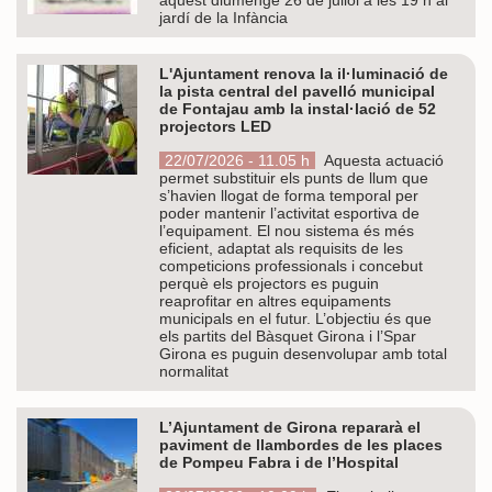
jardí de la Infància
L'Ajuntament renova la il·luminació de
la pista central del pavelló municipal
de Fontajau amb la instal·lació de 52
projectors LED
22/07/2026 - 11.05 h
Aquesta actuació
permet substituir els punts de llum que
s’havien llogat de forma temporal per
poder mantenir l’activitat esportiva de
l’equipament. El nou sistema és més
eficient, adaptat als requisits de les
competicions professionals i concebut
perquè els projectors es puguin
reaprofitar en altres equipaments
municipals en el futur. L’objectiu és que
els partits del Bàsquet Girona i l’Spar
Girona es puguin desenvolupar amb total
normalitat
L’Ajuntament de Girona repararà el
paviment de llambordes de les places
de Pompeu Fabra i de l’Hospital