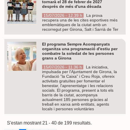
tornarà el 28 de febrer de 2027
després de més d'una dècada
15/07/2026 - 12.39 h
La prova
recupera una de les cites esportives més
emblemàtiques de la ciutat amb un
recorregut per Girona, Salt i Sarrià de Ter
El programa Sempre Acompanyats
organitza una programació d'estiu per
combatre la soledat de les persones
grans a Girona
15/07/2026 - 11.36 h
La iniciativa,
impulsada per l'Ajuntament de Girona, la
Fundació ”la Caixa” i Creu Roja, ofereix
activitats gratuïtes per fomentar el
benestar, l'aprenentatge i les relacions
socials. El programa, present a tots els
barris de la ciutat, acompanya
actualment 185 persones gràcies al
treball en xarxa amb entitats, agents
locals i persones voluntàries
S'estan mostrant 21 - 40 de 199 resultats.