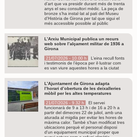
d’art que va presidir durant més de trenta
anys el seu consultori mèdic. La peça de
bronze s’ha instal·lat al pati del Museu
d’Història de Girona per tal que sigui el
més accessible possible al públic
L’Arxiu Municipal publica un recurs
web sobre l’alçament militar de 1936 a
Girona
21/07/2026 - 10.00 h
L’eina recull fonts
i testimonis de l’època per il·lustrar com
es van viure aquestes hores a la ciutat
L’Ajuntament de Girona adapta
l’horari d’obertura de les deixalleries
mòbil per les altes temperatures
21/07/2026 - 9.32 h
El servei
funcionarà de 9 a 13 h i de 16 a 20 h a
partir del dimecres 22 de juliol, amb una
aturada al migdia per evitar les hores de
màxima calor. També s'han modificat tres
ubicacions perquè el personal disposi
d'un equipament municipal proper que
pugui actuar com a refugi climàtic