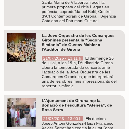
Santa Maria de Vilabertran acull la
primera proposta del cicle Llegats en
potència, coproduïda pel Bòlit, Centre
d'Art Contemporani de Girona i l'Agència
Catalana del Patrimoni Cultural
La Jove Orquestra de les Comarques
Gironines presenta la "Segona
Simfonia" de Gustav Mahler a
l'Auditori de Girona
21/07/2026 - 13.11 h
El diumenge 26
de juliol, a les 19 h, l'Auditori de Girona
clourà la temporada de concerts amb
l'actuació de la Jove Orquestra de les
Comarques Gironines, que interpretarà
una de les obres més impressionants del
repertori simfònic
L’Ajuntament de Girona rep la
donació de l’escultura “Atenea”, de
Rosa Serra
21/07/2026 - 13.00 h
Els doctors
Josep Antoni González-Huix i Francesc
Xavier Serrat han cedit a la ciutat l’obra