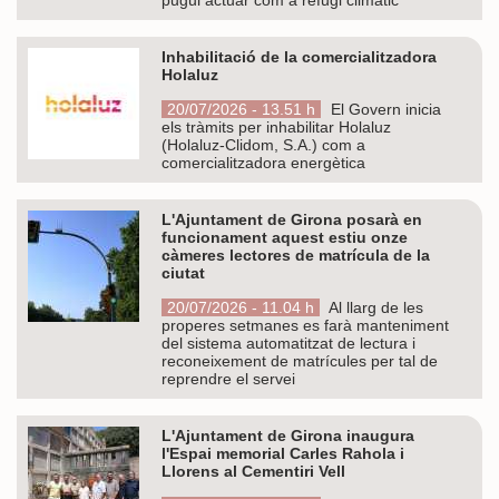
Inhabilitació de la comercialitzadora
Holaluz
20/07/2026 - 13.51 h
El Govern inicia
els tràmits per inhabilitar Holaluz
(Holaluz-Clidom, S.A.) com a
comercialitzadora energètica
L'Ajuntament de Girona posarà en
funcionament aquest estiu onze
càmeres lectores de matrícula de la
ciutat
20/07/2026 - 11.04 h
Al llarg de les
properes setmanes es farà manteniment
del sistema automatitzat de lectura i
reconeixement de matrícules per tal de
reprendre el servei
L'Ajuntament de Girona inaugura
l'Espai memorial Carles Rahola i
Llorens al Cementiri Vell