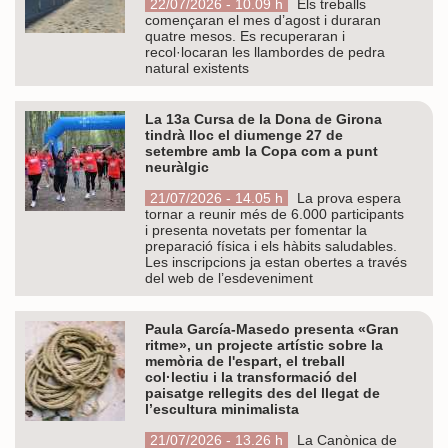
22/07/2026 - 10.09 h
Els treballs
començaran el mes d’agost i duraran
quatre mesos. Es recuperaran i
recol·locaran les llambordes de pedra
natural existents
La 13a Cursa de la Dona de Girona
tindrà lloc el diumenge 27 de
setembre amb la Copa com a punt
neuràlgic
21/07/2026 - 14.05 h
La prova espera
tornar a reunir més de 6.000 participants
i presenta novetats per fomentar la
preparació física i els hàbits saludables.
Les inscripcions ja estan obertes a través
del web de l’esdeveniment
Paula García-Masedo presenta «Gran
ritme», un projecte artístic sobre la
memòria de l'espart, el treball
col·lectiu i la transformació del
paisatge rellegits des del llegat de
l’escultura minimalista
21/07/2026 - 13.26 h
La Canònica de