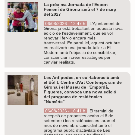
La pròxima Jornada de l'Esport
Femení de Girona serà el 7 de març
del 2027
06/08/2026 - 12.47 h
L'Ajuntament de
Girona ja està treballant en aquesta nova
edició de l'esdeveniment, que es vol
renovar i fer-lo encara més
transversal. En paral·lel, aquest octubre
es realitzarà una jornada-taller a El
Modern amb l'objectiu de sensibilitzar,
conscienciar i crear estratègies per
canviar realitats.
Les Antípodes, en col·laboració amb
el Bòlit, Centre d'Art Contemporani de
Girona i el Museu de l'Empordà,
Figueres, convoca una nova edició
del programa de residències
"Numèric"
06/08/2026 - 10.41 h
El termini de
recepció de propostes acaba el 8 de
setembre i les residències es faran el
mes de novembre coincidint amb el
programa públic d'activitats de Les
Antípodes, enguany a Agullana i