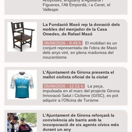
Figueres, l'Alt Empordà; i a Ceret, el
Vallespir.
La Fundació Masó rep la donació dels
mobles del menjador de la Casa
Omedes, de Rafael Masó
06/08/2026 - 9.49 h
El mobiliari és un
conjunt representatiu de l'obra de Masó
dels anys vint, en plena maduresa del
noucentisme.
L’Ajuntament de Girona presenta el
mallot ciclista oficial de la ciutat
05/08/2026 - 12.51 h
La peça,
impulsada en el marc del projecte Girona
Innovació Salut i Ciclisme (GISC), es pot
adquirir a l’Oficina de Turisme.
L’Ajuntament de Girona reforçarà la
convivència als barris amb la
incorporació de sis agents cívics més
durant un any