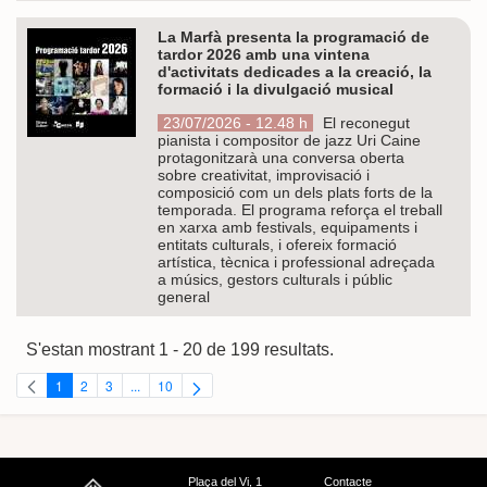
La Marfà presenta la programació de
tardor 2026 amb una vintena
d'activitats dedicades a la creació, la
formació i la divulgació musical
23/07/2026 - 12.48 h
El reconegut
pianista i compositor de jazz Uri Caine
protagonitzarà una conversa oberta
sobre creativitat, improvisació i
composició com un dels plats forts de la
temporada. El programa reforça el treball
en xarxa amb festivals, equipaments i
entitats culturals, i ofereix formació
artística, tècnica i professional adreçada
a músics, gestors culturals i públic
general
S'estan mostrant 1 - 20 de 199 resultats.
1
2
3
...
10
Pàgina
Pàgina
Pàgina
Pàgines intermèdies Utilitzeu TAB per navegar.
Pàgina
Plaça del Vi, 1
Contacte