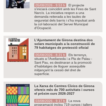
05/08/2026 - 9.53 h
El projecte
s’iniciarà coincidint amb les Fires de Sant
Narcís. La iniciativa respon a una
demanda reiterada a les taules de
seguretat dels barris i s'ha impulsat amb
la col·laboració del Servei Municipal
d'Ocupació.
L'Ajuntament de Girona destina dos
solars municipals a la construcció de
79 habitatges de protecció oficial
05/08/2026 - 8.21 h
Els terrenys,
situats a l'Avellaneda i a Pla de Palau -
Sant Pau, es destinaran a la promoció
d'habitatges de lloguer assequible
mitjançant la cessió del dret de
superfície.
La Xarxa de Centres Cívics de Girona
ofereix més de 700 activitats i cursos
el pròxim curs 2026-2027
03/08/2026 - 9.17 h
La nova
programació inclou 719 cursos i tallers