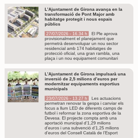
L’Ajuntament de Girona avança en la
transformació de Pont Major amb
habitatge protegit i nous espais
públics
27/07/2026 - 16.34 h
El Ple aprova
provisionalment el planejament que
permetrà desenvolupar un nou sector
residencial amb 174 habitatges de
protecció oficial, una gran rambla, una
plaça i un nou equipament comunitari
L’Ajuntament de Girona impulsarà una
inversió de 2,5 milions d’euros per
modernitzar equipaments esportius
municipals
23/07/2026 - 13.27 h
Les actuacions
permetran renovar la gespa i canviar els
focus a llum LED de diferents camps de
futbol i reformar la zona esportiva de la
Devesa. El projecte compta amb una
aportació municipal d’1,29 milions
d’euros i una subvenció d’1,25 milions
d’euros del Consell Català de l’Esport