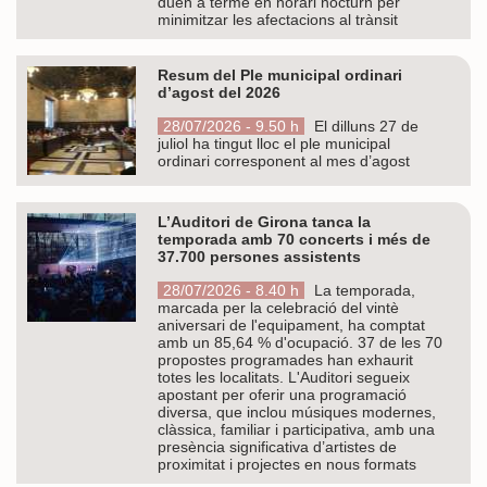
duen a terme en horari nocturn per
minimitzar les afectacions al trànsit
Resum del Ple municipal ordinari
d’agost del 2026
28/07/2026 - 9.50 h
El dilluns 27 de
juliol ha tingut lloc el ple municipal
ordinari corresponent al mes d’agost
L’Auditori de Girona tanca la
temporada amb 70 concerts i més de
37.700 persones assistents
28/07/2026 - 8.40 h
La temporada,
marcada per la celebració del vintè
aniversari de l'equipament, ha comptat
amb un 85,64 % d'ocupació. 37 de les 70
propostes programades han exhaurit
totes les localitats. L'Auditori segueix
apostant per oferir una programació
diversa, que inclou músiques modernes,
clàssica, familiar i participativa, amb una
presència significativa d’artistes de
proximitat i projectes en nous formats