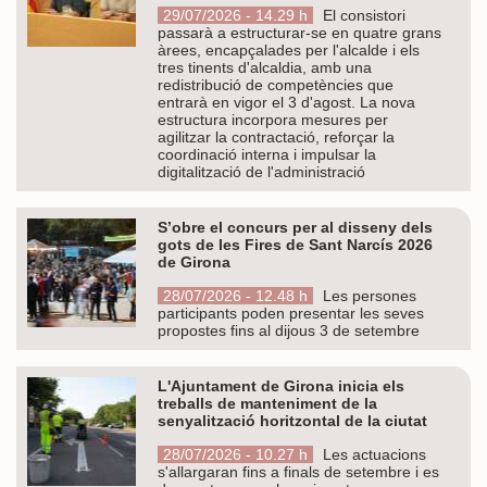
29/07/2026 - 14.29 h
El consistori
passarà a estructurar-se en quatre grans
àrees, encapçalades per l'alcalde i els
tres tinents d'alcaldia, amb una
redistribució de competències que
entrarà en vigor el 3 d'agost. La nova
estructura incorpora mesures per
agilitzar la contractació, reforçar la
coordinació interna i impulsar la
digitalització de l'administració
S’obre el concurs per al disseny dels
gots de les Fires de Sant Narcís 2026
de Girona
28/07/2026 - 12.48 h
Les persones
participants poden presentar les seves
propostes fins al dijous 3 de setembre
L'Ajuntament de Girona inicia els
treballs de manteniment de la
senyalització horitzontal de la ciutat
28/07/2026 - 10.27 h
Les actuacions
s'allargaran fins a finals de setembre i es