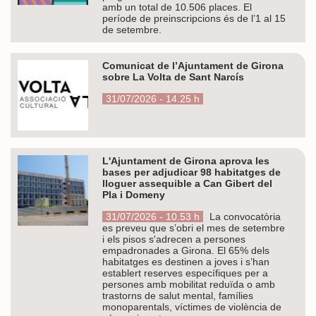
amb un total de 10.506 places. El
període de preinscripcions és de l’1 al 15
de setembre.
Comunicat de l’Ajuntament de Girona
sobre La Volta de Sant Narcís
31/07/2026 - 14.25 h
L'Ajuntament de Girona aprova les
bases per adjudicar 98 habitatges de
lloguer assequible a Can Gibert del
Pla i Domeny
31/07/2026 - 10.53 h
La convocatòria
es preveu que s’obri el mes de setembre
i els pisos s'adrecen a persones
empadronades a Girona. El 65% dels
habitatges es destinen a joves i s’han
establert reserves específiques per a
persones amb mobilitat reduïda o amb
trastorns de salut mental, famílies
monoparentals, víctimes de violència de