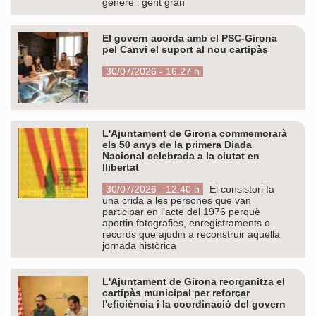
gènere i gent gran
El govern acorda amb el PSC-Girona
pel Canvi el suport al nou cartipàs
30/07/2026 - 16.27 h
L'Ajuntament de Girona commemorarà
els 50 anys de la primera Diada
Nacional celebrada a la ciutat en
llibertat
30/07/2026 - 12.40 h
El consistori fa
una crida a les persones que van
participar en l'acte del 1976 perquè
aportin fotografies, enregistraments o
records que ajudin a reconstruir aquella
jornada històrica
L'Ajuntament de Girona reorganitza el
cartipàs municipal per reforçar
l'eficiència i la coordinació del govern