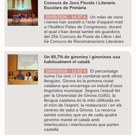
Concurs de Jocs Florals i Literaris
Escolars de Primària
25/05/2026 - 14.07 h
Un miler de nens
i nenes han assistit a l’acte d’aquest matí
a l’Auditori Palau de Congressos, durant
el qual s’han donat també els guardons
del 25è Concurs de Punts de Llibre i del
5è Concurs de Recomanacions Literàries
Un 60,7% de gironins i gironines usa
habitualment el català
25/05/2026 - 13.52 h
El percentatge
suma l’ús únic i l´ús combinat amb altres
llengües. Girona és la primera ciutat
catalana que encarrega un estudi d’usos
lingüístics municipal. Segons l’estudi fet
per la Universitat de Girona (UdG), la
llengua catalana és la més utilitzada en
el món de l’esport, la restauració i en els
centres de salut a Girona. La recerca
també conclou que un de cada quatre
gironins manté el català amb
interlocutors i interlocutores que parlen
castellà