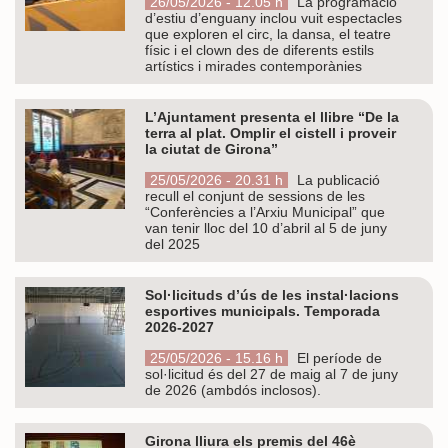
26/05/2026 - 12.05 h
La programació
d’estiu d’enguany inclou vuit espectacles
que exploren el circ, la dansa, el teatre
físic i el clown des de diferents estils
artístics i mirades contemporànies
L’Ajuntament presenta el llibre “De la
terra al plat. Omplir el cistell i proveir
la ciutat de Girona”
25/05/2026 - 20.31 h
La publicació
recull el conjunt de sessions de les
“Conferències a l’Arxiu Municipal” que
van tenir lloc del 10 d’abril al 5 de juny
del 2025
Sol·licituds d’ús de les instal·lacions
esportives municipals. Temporada
2026-2027
25/05/2026 - 15.16 h
El període de
sol·licitud és del 27 de maig al 7 de juny
de 2026 (ambdós inclosos).
Girona lliura els premis del 46è