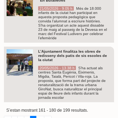
“En Bufalletres”
21/05/2026 - 9.05 h
Més de 18.000
infants de la ciutat han participat en
aquesta proposta pedagògica que
convida l’alumnat a escriure històries.
S’ha organitzat un acte aquest dissabte
23 de maig al passeig de la Devesa en el
marc del Festival Ludivers per celebrar
l’efemèride
L’Ajuntament finalitza les obres de
redisseny dels patis de sis escoles de
la ciutat
20/05/2026 - 13.38 h
S’ha actuat als
centres Santa Eugènia, Eiximenis,
Migdia, Taialà, Pericot i Vila-roja. La
proposta, que forma part del projecte de
renaturalització de la trama urbana
GiroNat, busca naturalitzar el principal
espai de lleure dels infants durant la
jornada escolar
S'estan mostrant 161 - 180 de 199 resultats.