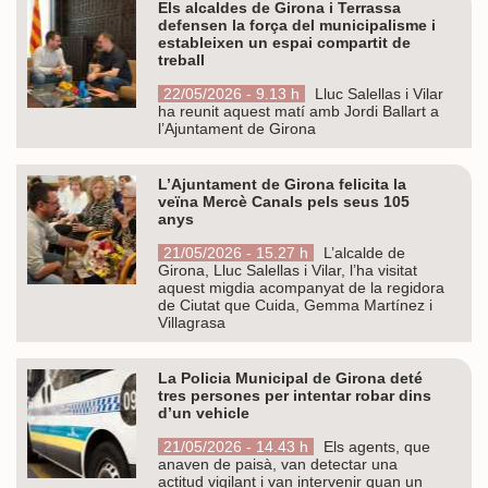
Els alcaldes de Girona i Terrassa
defensen la força del municipalisme i
estableixen un espai compartit de
treball
22/05/2026 - 9.13 h
Lluc Salellas i Vilar
ha reunit aquest matí amb Jordi Ballart a
l’Ajuntament de Girona
L’Ajuntament de Girona felicita la
veïna Mercè Canals pels seus 105
anys
21/05/2026 - 15.27 h
L’alcalde de
Girona, Lluc Salellas i Vilar, l’ha visitat
aquest migdia acompanyat de la regidora
de Ciutat que Cuida, Gemma Martínez i
Villagrasa
La Policia Municipal de Girona deté
tres persones per intentar robar dins
d’un vehicle
21/05/2026 - 14.43 h
Els agents, que
anaven de paisà, van detectar una
actitud vigilant i van intervenir quan un