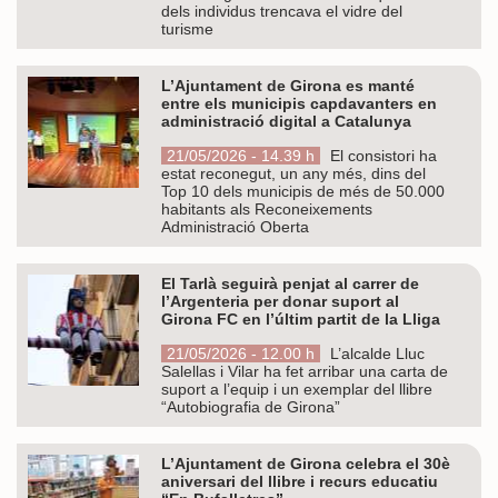
dels individus trencava el vidre del
turisme
L’Ajuntament de Girona es manté
entre els municipis capdavanters en
administració digital a Catalunya
21/05/2026 - 14.39 h
El consistori ha
estat reconegut, un any més, dins del
Top 10 dels municipis de més de 50.000
habitants als Reconeixements
Administració Oberta
El Tarlà seguirà penjat al carrer de
l’Argenteria per donar suport al
Girona FC en l’últim partit de la Lliga
21/05/2026 - 12.00 h
L’alcalde Lluc
Salellas i Vilar ha fet arribar una carta de
suport a l’equip i un exemplar del llibre
“Autobiografia de Girona”
L’Ajuntament de Girona celebra el 30è
aniversari del llibre i recurs educatiu