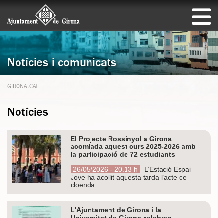
Notícies i comunicats
GIRONA.CAT
Notícies
El Projecte Rossinyol a Girona
acomiada aquest curs 2025-2026 amb
la participació de 72 estudiants
26/05/2026 - 20.13 h
L’Estació Espai
Jove ha acollit aquesta tarda l’acte de
cloenda
L'Ajuntament de Girona i la
Universitat de Girona celebren