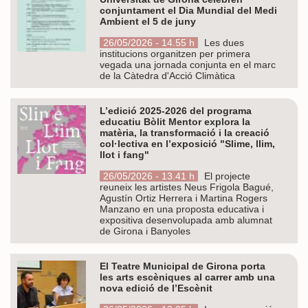
conjuntament el Dia Mundial del Medi
Ambient el 5 de juny
26/05/2026 - 14.55 h
Les dues
institucions organitzen per primera
vegada una jornada conjunta en el marc
de la Càtedra d'Acció Climàtica
L’edició 2025-2026 del programa
educatiu Bòlit Mentor explora la
matèria, la transformació i la creació
col·lectiva en l’exposició "Slime, llim,
llot i fang"
26/05/2026 - 13.41 h
El projecte
reuneix les artistes Neus Frigola Bagué,
Agustín Ortiz Herrera i Martina Rogers
Manzano en una proposta educativa i
expositiva desenvolupada amb alumnat
de Girona i Banyoles
El Teatre Municipal de Girona porta
les arts escèniques al carrer amb una
nova edició de l’Escènit