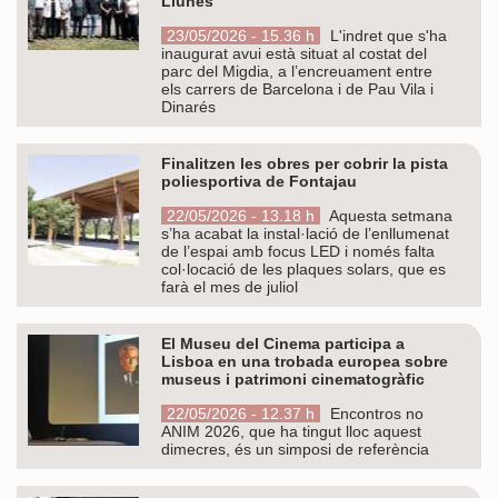
Llunes
23/05/2026 - 15.36 h
L'indret que s'ha
inaugurat avui està situat al costat del
parc del Migdia, a l’encreuament entre
els carrers de Barcelona i de Pau Vila i
Dinarés
Finalitzen les obres per cobrir la pista
poliesportiva de Fontajau
22/05/2026 - 13.18 h
Aquesta setmana
s’ha acabat la instal·lació de l’enllumenat
de l’espai amb focus LED i només falta
col·locació de les plaques solars, que es
farà el mes de juliol
El Museu del Cinema participa a
Lisboa en una trobada europea sobre
museus i patrimoni cinematogràfic
22/05/2026 - 12.37 h
Encontros no
ANIM 2026, que ha tingut lloc aquest
dimecres, és un simposi de referència