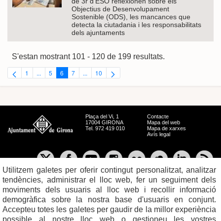
de 3r d’ESO reflexionen sobre els
Objectius de Desenvolupament
Sostenible (ODS), les mancances que
detecta la ciutadania i les responsabilitats
dels ajuntaments
S'estan mostrant 101 - 120 de 199 resultats.
1
...
5
6
7
...
10
Pàgina
Pàgines intermèdies Utilitzeu TAB per navegar.
Pàgina
Pàgina
Pàgina
Pàgines intermèdies Utilitzeu TAB per navegar.
Pàgina
Plaça del Vi, 1
Contacte
17004 GIRONA
Mapa del web
Tel. 972 419 010
Mapa de xarxes
Avís legal
Utilitzem galetes per oferir contingut personalitzat, analitzar
tendències, administrar el lloc web, fer un seguiment dels
moviments dels usuaris al lloc web i recollir informació
demogràfica sobre la nostra base d'usuaris en conjunt.
Accepteu totes les galetes per gaudir de la millor experiència
possible al nostre lloc web o gestioneu les vostres