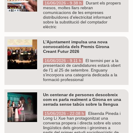
16/06/2026 - 9.38 h
Durant els propers
mesos, moltes llars rebran
comunicacions de les empreses
distribuïdores d'electricitat informant
sobre la substitució del comptador
elèctric
L’Ajuntament impulsa una nova
convocatòria dels Premis Girona
Creant Futur 2026
16/06/2026 - 9.11 h
El termini per a la
presentació de candidatures estarà obert
de l’1 al 25 de setembre. Enguany
s’incorpora una categoria dedicada a la
formació professional
Un centenar de persones descobreix
com es parla realment a Girona en una
xerrada sense tabús sobre la llengua
15/06/2026 - 22.08 h
Elisenda Pineda i
Long Li Xue han protagonitzat una
conversa propera i directa sobre els usos
lingüístics dels gironins i gironines a
partir del primer estudi sociolingüístic de