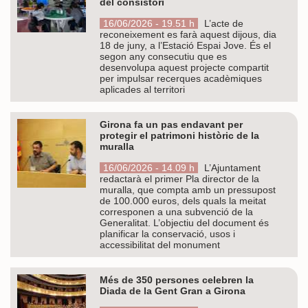
del consistori
16/06/2026 - 19.51 h
L’acte de
reconeixement es farà aquest dijous, dia
18 de juny, a l’Estació Espai Jove. És el
segon any consecutiu que es
desenvolupa aquest projecte compartit
per impulsar recerques acadèmiques
aplicades al territori
Girona fa un pas endavant per
protegir el patrimoni històric de la
muralla
16/06/2026 - 14.09 h
L’Ajuntament
redactarà el primer Pla director de la
muralla, que compta amb un pressupost
de 100.000 euros, dels quals la meitat
corresponen a una subvenció de la
Generalitat. L’objectiu del document és
planificar la conservació, usos i
accessibilitat del monument
Més de 350 persones celebren la
Diada de la Gent Gran a Girona