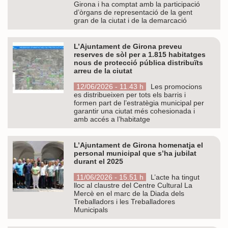
Girona i ha comptat amb la participació
d’òrgans de representació de la gent
gran de la ciutat i de la demarcació
L’Ajuntament de Girona preveu
reserves de sòl per a 1.815 habitatges
nous de protecció pública distribuïts
arreu de la ciutat
12/06/2026 - 11.43 h
Les promocions
es distribueixen per tots els barris i
formen part de l’estratègia municipal per
garantir una ciutat més cohesionada i
amb accés a l’habitatge
L’Ajuntament de Girona homenatja el
personal municipal que s’ha jubilat
durant el 2025
11/06/2026 - 15.51 h
L’acte ha tingut
lloc al claustre del Centre Cultural La
Mercè en el marc de la Diada dels
Treballadors i les Treballadores
Municipals