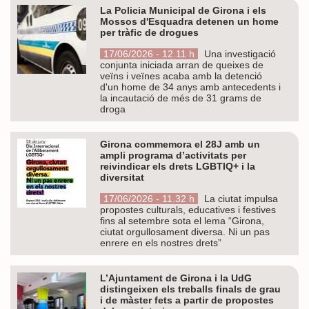
La Policia Municipal de Girona i els
Mossos d'Esquadra detenen un home
per tràfic de drogues
17/06/2026 - 12.11 h
Una investigació
conjunta iniciada arran de queixes de
veïns i veïnes acaba amb la detenció
d'un home de 34 anys amb antecedents i
la incautació de més de 31 grams de
droga
Girona commemora el 28J amb un
ampli programa d’activitats per
reivindicar els drets LGBTIQ+ i la
diversitat
17/06/2026 - 11.32 h
La ciutat impulsa
propostes culturals, educatives i festives
fins al setembre sota el lema “Girona,
ciutat orgullosament diversa. Ni un pas
enrere en els nostres drets”
L’Ajuntament de Girona i la UdG
distingeixen els treballs finals de grau
i de màster fets a partir de propostes