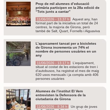
Prop de mil alumnes d’educació
primària participen en la 28a edició de
“Tots junts a cantar”
11/06/2026 - 13.37 h
Aquest any, han
format part de la iniciativa un total de 24
centres, la majoria de Girona, però
també de Salt, Quart, Fornells i Aiguaviva
L’aparcament tancat per a bicicletes
de Girona incrementa un 74% el
nombre de persones usuàries en un
any
11/06/2026 - 13.17 h
L’equipament,
situat al costat de les estacions de tren i
d’autobusos, ha registrat el mes de maig
620 usos mensuals i ja compta amb 406
persones usuàries
Alumnes de l’institut El Vern
entrevisten la Defensora de la
ciutadania de Girona
11/06/2026 - 8.34 h
Un grup de joves