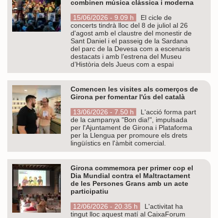
combinen música clàssica i moderna
15/06/2026 - 9.09 h
El cicle de
concerts tindrà lloc del 8 de juliol al 26
d'agost amb el claustre del monestir de
Sant Daniel i el passeig de la Sardana
del parc de la Devesa com a escenaris
destacats i amb l’estrena del Museu
d’Història dels Jueus com a espai
Comencen les visites als comerços de
Girona per fomentar l'ús del català
13/06/2026 - 7.50 h
L'acció forma part
de la campanya "Bon dia!", impulsada
per l'Ajuntament de Girona i Plataforma
per la Llengua per promoure els drets
lingüístics en l'àmbit comercial.
Girona commemora per primer cop el
Dia Mundial contra el Maltractament
de les Persones Grans amb un acte
participatiu
12/06/2026 - 20.35 h
L'activitat ha
tingut lloc aquest matí al CaixaForum