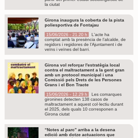
la ciutat
Girona inaugura la coberta de la pista
poliesportiva de Fontajau
15/06/2026 - 21.20 h
L'acte ha
comptat amb la presència de l’alcalde, de
regidors i regidores de l’Ajuntament i de
veïns i veïnes del barri.
Girona vol reforçar l'estratègia local
contra el maltractament a la gent gran
amb un protocol municipal i una
Comissió pels Drets de les Persones
Grans i el Bon Tracte
15/06/2026 - 12.29 h
Les comarques
gironines detecten 138 casos de
maltractament a aquest col·lectiu durant
el 2025, dels quals 10 corresponen a
Girona ciutat
“Notes al parc” arriba a la desena
edició amb dotze actuacions que