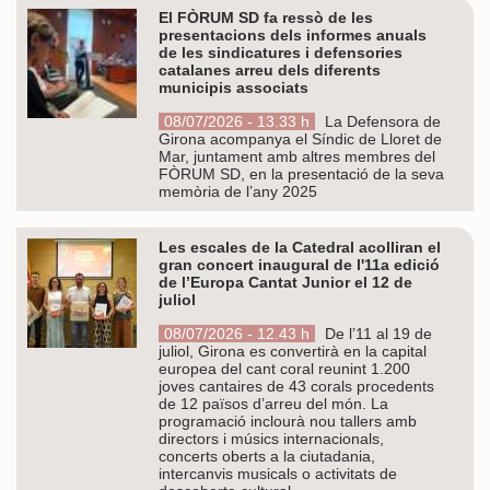
El FÒRUM SD fa ressò de les
presentacions dels informes anuals
de les sindicatures i defensories
catalanes arreu dels diferents
municipis associats
08/07/2026 - 13.33 h
La Defensora de
Girona acompanya el Síndic de Lloret de
Mar, juntament amb altres membres del
FÒRUM SD, en la presentació de la seva
memòria de l’any 2025
Les escales de la Catedral acolliran el
gran concert inaugural de l'11a edició
de l’Europa Cantat Junior el 12 de
juliol
08/07/2026 - 12.43 h
De l’11 al 19 de
juliol, Girona es convertirà en la capital
europea del cant coral reunint 1.200
joves cantaires de 43 corals procedents
de 12 països d’arreu del món. La
programació inclourà nou tallers amb
directors i músics internacionals,
concerts oberts a la ciutadania,
intercanvis musicals o activitats de