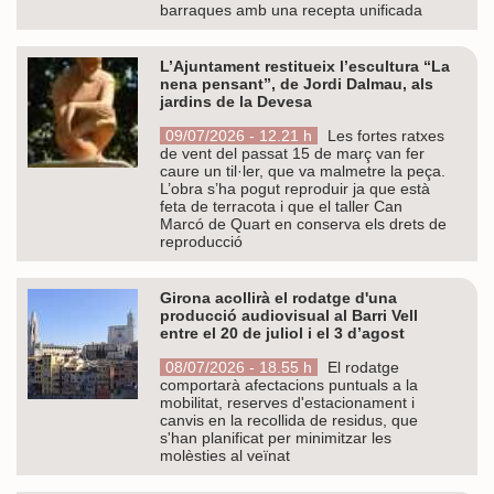
barraques amb una recepta unificada
L’Ajuntament restitueix l’escultura “La
nena pensant”, de Jordi Dalmau, als
jardins de la Devesa
09/07/2026 - 12.21 h
Les fortes ratxes
de vent del passat 15 de març van fer
caure un til·ler, que va malmetre la peça.
L’obra s’ha pogut reproduir ja que està
feta de terracota i que el taller Can
Marcó de Quart en conserva els drets de
reproducció
Girona acollirà el rodatge d'una
producció audiovisual al Barri Vell
entre el 20 de juliol i el 3 d’agost
08/07/2026 - 18.55 h
El rodatge
comportarà afectacions puntuals a la
mobilitat, reserves d'estacionament i
canvis en la recollida de residus, que
s'han planificat per minimitzar les
molèsties al veïnat