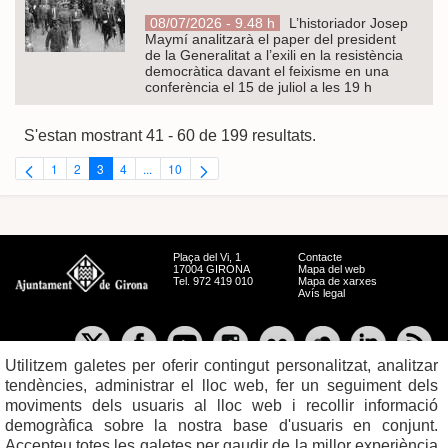
08/07/2026 - 9.48 h
L’historiador Josep
Maymí analitzarà el paper del president
de la Generalitat a l’exili en la resistència
democràtica davant el feixisme en una
conferència el 15 de juliol a les 19 h
S'estan mostrant 41 - 60 de 199 resultats.
1
2
3
4
...
10
Pàgina
Pàgina
Pàgina
Pàgina
Pàgines intermèdies Utilitzeu TAB per navegar.
Pàgina
Plaça del Vi, 1
Contacte
17004 GIRONA
Mapa del web
Tel. 972 419 010
Mapa de xarxes
Avís legal
Utilitzem galetes per oferir contingut personalitzat, analitzar
tendències, administrar el lloc web, fer un seguiment dels
moviments dels usuaris al lloc web i recollir informació
demogràfica sobre la nostra base d'usuaris en conjunt.
Accepteu totes les galetes per gaudir de la millor experiència