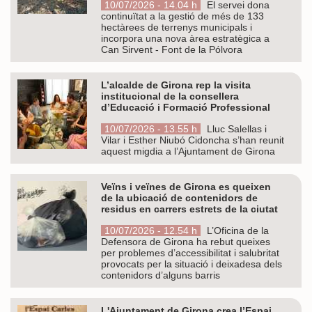
10/07/2026 - 14.04 h
El servei dona
continuïtat a la gestió de més de 133
hectàrees de terrenys municipals i
incorpora una nova àrea estratègica a
Can Sirvent - Font de la Pólvora
L’alcalde de Girona rep la visita
institucional de la consellera
d’Educació i Formació Professional
10/07/2026 - 13.55 h
Lluc Salellas i
Vilar i Esther Niubó Cidoncha s’han reunit
aquest migdia a l’Ajuntament de Girona
Veïns i veïnes de Girona es queixen
de la ubicació de contenidors de
residus en carrers estrets de la ciutat
10/07/2026 - 12.54 h
L’Oficina de la
Defensora de Girona ha rebut queixes
per problemes d’accessibilitat i salubritat
provocats per la situació i deixadesa dels
contenidors d’alguns barris
L'Ajuntament de Girona crea l’Espai