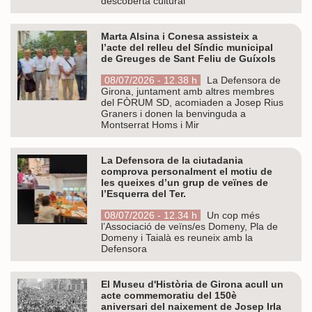
descoberta cultural
Marta Alsina i Conesa assisteix a
l’acte del relleu del Síndic municipal
de Greuges de Sant Feliu de Guíxols
08/07/2026 - 12.38 h
La Defensora de
Girona, juntament amb altres membres
del FÒRUM SD, acomiaden a Josep Rius
Graners i donen la benvinguda a
Montserrat Homs i Mir
La Defensora de la ciutadania
comprova personalment el motiu de
les queixes d’un grup de veïnes de
l’Esquerra del Ter.
08/07/2026 - 12.34 h
Un cop més
l’Associació de veïns/es Domeny, Pla de
Domeny i Taialà es reuneix amb la
Defensora
El Museu d'Història de Girona acull un
acte commemoratiu del 150è
aniversari del naixement de Josep Irla