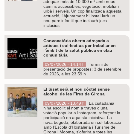
adequar més de 10.300 m² amb nous
camins accessibles, vegetació, mobiliari
urbà i serveis. Un cop finalitzada aquesta
actuació, l'Ajuntament hi instal·larà un
nou parc infantil que inclourà jocs
inclusius
Convocatòria oberta adreçada a
artistes i col·lectius per treballar en
l’àmbit de la salut pública en clau
comunitària
09/07/2026 - 14.14 h
Termini de
presentació de propostes: 3 de setembre
de 2026, a les 23.59 h
El Siset serà el nou còctel sense
alcohol de les Fires de Girona
09/07/2026 - 13.49 h
La ciutadania
n'ha escollit el nom a través d'una
votació popular a Instagram, reforçant la
participació en aquesta iniciativa. La
nova beguda, elaborada en col·laboració
amb l'Escola d'Hostaleria i Turisme de
Girona i Mooma, s'oferirà a totes les