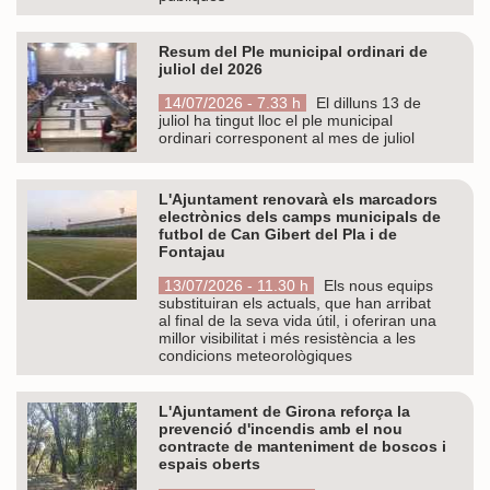
Resum del Ple municipal ordinari de
juliol del 2026
14/07/2026 - 7.33 h
El dilluns 13 de
juliol ha tingut lloc el ple municipal
ordinari corresponent al mes de juliol
L'Ajuntament renovarà els marcadors
electrònics dels camps municipals de
futbol de Can Gibert del Pla i de
Fontajau
13/07/2026 - 11.30 h
Els nous equips
substituiran els actuals, que han arribat
al final de la seva vida útil, i oferiran una
millor visibilitat i més resistència a les
condicions meteorològiques
L'Ajuntament de Girona reforça la
prevenció d'incendis amb el nou
contracte de manteniment de boscos i
espais oberts