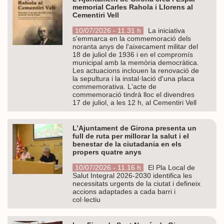
memorial Carles Rahola i Llorens al
Cementiri Vell
10/07/2026 - 11.31 h
La iniciativa
s'emmarca en la commemoració dels
noranta anys de l'aixecament militar del
18 de juliol de 1936 i en el compromís
municipal amb la memòria democràtica.
Les actuacions inclouen la renovació de
la sepultura i la instal·lació d'una placa
commemorativa. L'acte de
commemoració tindrà lloc el divendres
17 de juliol, a les 12 h, al Cementiri Vell
L’Ajuntament de Girona presenta un
full de ruta per millorar la salut i el
benestar de la ciutadania en els
propers quatre anys
10/07/2026 - 11.16 h
El Pla Local de
Salut Integral 2026-2030 identifica les
necessitats urgents de la ciutat i defineix
accions adaptades a cada barri i
col·lectiu