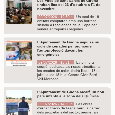
Les Fires de Sant Narcís de Girona
tindran lloc del 23 d’octubre a l’1 de
novembre
09/07/2026 - 19.50 h
Un total de 19
entitats comptaran amb una barraca
situada a l’esplanada de la Copa per
vendre entrepans i begudes
L'Ajuntament de Girona impulsa un
cicle de xerrades per promoure
l'autoprotecció davant les
emergències
09/07/2026 - 15.31 h
La primera
sessió, dedicada als riscos climàtics i a
les onades de calor, tindrà lloc el 13 de
juliol, a les 18 h, al Centre Cívic Barri
Vell-Mercadal
L’Ajuntament de Girona crearà un nou
parc infantil a la zona dels Químics
09/07/2026 - 14.39 h
Les obres
d'urbanització de l'espai verd, a càrrec
dels propietaris del sector, permetran