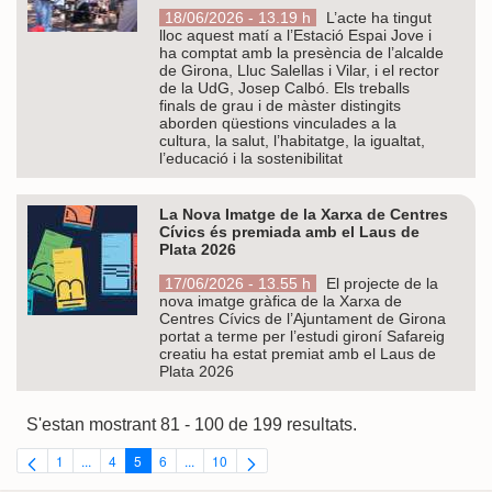
18/06/2026 - 13.19 h
L’acte ha tingut
lloc aquest matí a l’Estació Espai Jove i
ha comptat amb la presència de l’alcalde
de Girona, Lluc Salellas i Vilar, i el rector
de la UdG, Josep Calbó. Els treballs
finals de grau i de màster distingits
aborden qüestions vinculades a la
cultura, la salut, l’habitatge, la igualtat,
l’educació i la sostenibilitat
La Nova Imatge de la Xarxa de Centres
Cívics és premiada amb el Laus de
Plata 2026
17/06/2026 - 13.55 h
El projecte de la
nova imatge gràfica de la Xarxa de
Centres Cívics de l’Ajuntament de Girona
portat a terme per l’estudi gironí Safareig
creatiu ha estat premiat amb el Laus de
Plata 2026
S'estan mostrant 81 - 100 de 199 resultats.
1
...
4
5
6
...
10
Pàgina
Pàgines intermèdies Utilitzeu TAB per navegar.
Pàgina
Pàgina
Pàgina
Pàgines intermèdies Utilitzeu TAB per navegar.
Pàgina