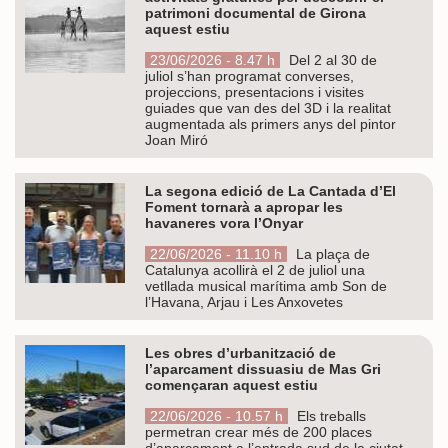
patrimoni documental de Girona
aquest estiu
23/06/2026 - 8.47 h
Del 2 al 30 de
juliol s’han programat converses,
projeccions, presentacions i visites
guiades que van des del 3D i la realitat
augmentada als primers anys del pintor
Joan Miró
La segona edició de La Cantada d’El
Foment tornarà a apropar les
havaneres vora l’Onyar
22/06/2026 - 11.10 h
La plaça de
Catalunya acollirà el 2 de juliol una
vetllada musical marítima amb Son de
l’Havana, Arjau i Les Anxovetes
Les obres d’urbanització de
l’aparcament dissuasiu de Mas Gri
començaran aquest estiu
22/06/2026 - 10.57 h
Els treballs
permetran crear més de 200 places
d’aparcament a l’entrada sud de la ciutat