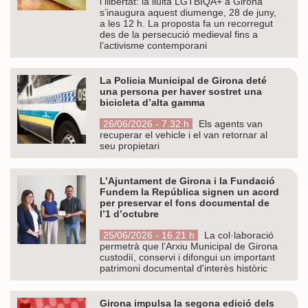
i llibertat: la lluita LGTBIQA+ a Girona”
s’inaugura aquest diumenge, 28 de juny,
a les 12 h. La proposta fa un recorregut
des de la persecució medieval fins a
l’activisme contemporani
La Policia Municipal de Girona deté
una persona per haver sostret una
bicicleta d’alta gamma
26/06/2026 - 7.32 h
Els agents van
recuperar el vehicle i el van retornar al
seu propietari
L’Ajuntament de Girona i la Fundació
Fundem la República signen un acord
per preservar el fons documental de
l’1 d’octubre
25/06/2026 - 16.21 h
La col·laboració
permetrà que l’Arxiu Municipal de Girona
custodiï, conservi i difongui un important
patrimoni documental d'interès històric
Girona impulsa la segona edició dels