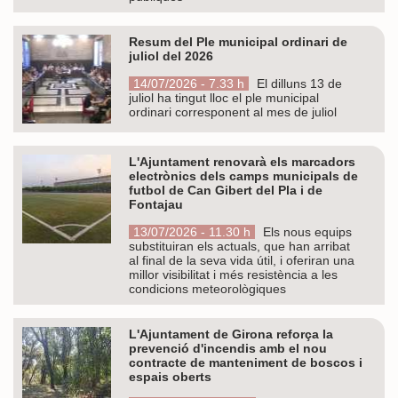
Resum del Ple municipal ordinari de
juliol del 2026
14/07/2026 - 7.33 h
El dilluns 13 de
juliol ha tingut lloc el ple municipal
ordinari corresponent al mes de juliol
L'Ajuntament renovarà els marcadors
electrònics dels camps municipals de
futbol de Can Gibert del Pla i de
Fontajau
13/07/2026 - 11.30 h
Els nous equips
substituiran els actuals, que han arribat
al final de la seva vida útil, i oferiran una
millor visibilitat i més resistència a les
condicions meteorològiques
L'Ajuntament de Girona reforça la
prevenció d'incendis amb el nou
contracte de manteniment de boscos i
espais oberts