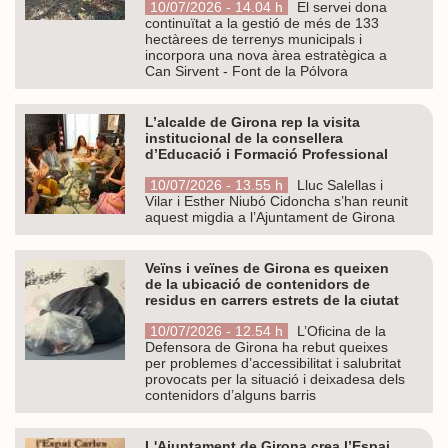
10/07/2026 - 14.04 h
El servei dona
continuïtat a la gestió de més de 133
hectàrees de terrenys municipals i
incorpora una nova àrea estratègica a
Can Sirvent - Font de la Pólvora
L’alcalde de Girona rep la visita
institucional de la consellera
d’Educació i Formació Professional
10/07/2026 - 13.55 h
Lluc Salellas i
Vilar i Esther Niubó Cidoncha s’han reunit
aquest migdia a l’Ajuntament de Girona
Veïns i veïnes de Girona es queixen
de la ubicació de contenidors de
residus en carrers estrets de la ciutat
10/07/2026 - 12.54 h
L’Oficina de la
Defensora de Girona ha rebut queixes
per problemes d’accessibilitat i salubritat
provocats per la situació i deixadesa dels
contenidors d’alguns barris
L'Ajuntament de Girona crea l’Espai