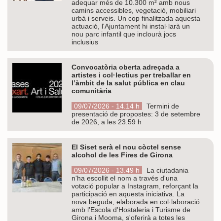
adequar més de 10.300 m² amb nous
camins accessibles, vegetació, mobiliari
urbà i serveis. Un cop finalitzada aquesta
actuació, l'Ajuntament hi instal·larà un
nou parc infantil que inclourà jocs
inclusius
Convocatòria oberta adreçada a
artistes i col·lectius per treballar en
l’àmbit de la salut pública en clau
comunitària
09/07/2026 - 14.14 h
Termini de
presentació de propostes: 3 de setembre
de 2026, a les 23.59 h
El Siset serà el nou còctel sense
alcohol de les Fires de Girona
09/07/2026 - 13.49 h
La ciutadania
n'ha escollit el nom a través d'una
votació popular a Instagram, reforçant la
participació en aquesta iniciativa. La
nova beguda, elaborada en col·laboració
amb l'Escola d'Hostaleria i Turisme de
Girona i Mooma, s'oferirà a totes les