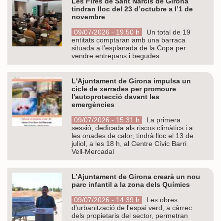
Les Fires de Sant Narcís de Girona
tindran lloc del 23 d’octubre a l’1 de
novembre
09/07/2026 - 19.50 h
Un total de 19
entitats comptaran amb una barraca
situada a l’esplanada de la Copa per
vendre entrepans i begudes
L'Ajuntament de Girona impulsa un
cicle de xerrades per promoure
l'autoprotecció davant les
emergències
09/07/2026 - 15.31 h
La primera
sessió, dedicada als riscos climàtics i a
les onades de calor, tindrà lloc el 13 de
juliol, a les 18 h, al Centre Cívic Barri
Vell-Mercadal
L’Ajuntament de Girona crearà un nou
parc infantil a la zona dels Químics
09/07/2026 - 14.39 h
Les obres
d'urbanització de l'espai verd, a càrrec
dels propietaris del sector, permetran