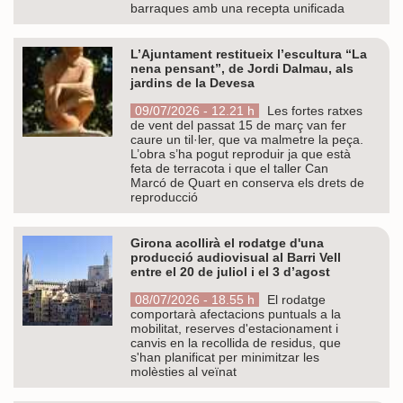
barraques amb una recepta unificada
L’Ajuntament restitueix l’escultura “La
nena pensant”, de Jordi Dalmau, als
jardins de la Devesa
09/07/2026 - 12.21 h
Les fortes ratxes
de vent del passat 15 de març van fer
caure un til·ler, que va malmetre la peça.
L’obra s’ha pogut reproduir ja que està
feta de terracota i que el taller Can
Marcó de Quart en conserva els drets de
reproducció
Girona acollirà el rodatge d'una
producció audiovisual al Barri Vell
entre el 20 de juliol i el 3 d’agost
08/07/2026 - 18.55 h
El rodatge
comportarà afectacions puntuals a la
mobilitat, reserves d'estacionament i
canvis en la recollida de residus, que
s'han planificat per minimitzar les
molèsties al veïnat