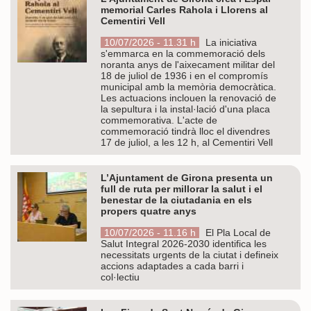
memorial Carles Rahola i Llorens al
Cementiri Vell
10/07/2026 - 11.31 h
La iniciativa
s'emmarca en la commemoració dels
noranta anys de l'aixecament militar del
18 de juliol de 1936 i en el compromís
municipal amb la memòria democràtica.
Les actuacions inclouen la renovació de
la sepultura i la instal·lació d'una placa
commemorativa. L'acte de
commemoració tindrà lloc el divendres
17 de juliol, a les 12 h, al Cementiri Vell
L’Ajuntament de Girona presenta un
full de ruta per millorar la salut i el
benestar de la ciutadania en els
propers quatre anys
10/07/2026 - 11.16 h
El Pla Local de
Salut Integral 2026-2030 identifica les
necessitats urgents de la ciutat i defineix
accions adaptades a cada barri i
col·lectiu