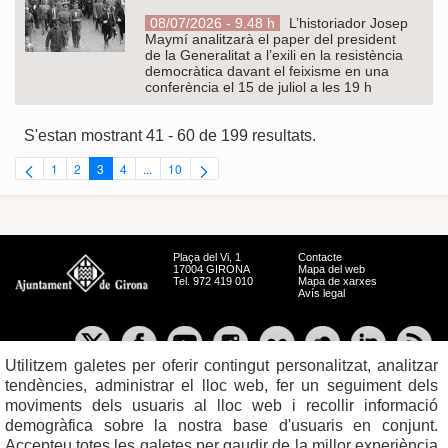
08/07/2026 - 9.48 h
L’historiador Josep
Maymí analitzarà el paper del president
de la Generalitat a l’exili en la resistència
democràtica davant el feixisme en una
conferència el 15 de juliol a les 19 h
S'estan mostrant 41 - 60 de 199 resultats.
1
2
3
4
...
10
Pàgina
Pàgina
Pàgina
Pàgina
Pàgines intermèdies Utilitzeu TAB per navegar.
Pàgina
Plaça del Vi, 1
Contacte
17004 GIRONA
Mapa del web
Tel. 972 419 010
Mapa de xarxes
Avís legal
Utilitzem galetes per oferir contingut personalitzat, analitzar
tendències, administrar el lloc web, fer un seguiment dels
moviments dels usuaris al lloc web i recollir informació
demogràfica sobre la nostra base d'usuaris en conjunt.
Accepteu totes les galetes per gaudir de la millor experiència