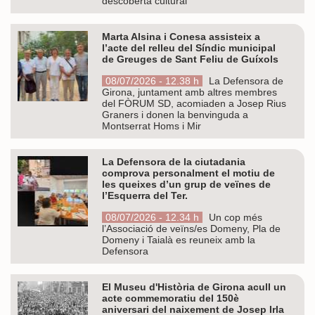
descoberta cultural
Marta Alsina i Conesa assisteix a
l’acte del relleu del Síndic municipal
de Greuges de Sant Feliu de Guíxols
08/07/2026 - 12.38 h
La Defensora de
Girona, juntament amb altres membres
del FÒRUM SD, acomiaden a Josep Rius
Graners i donen la benvinguda a
Montserrat Homs i Mir
La Defensora de la ciutadania
comprova personalment el motiu de
les queixes d’un grup de veïnes de
l’Esquerra del Ter.
08/07/2026 - 12.34 h
Un cop més
l’Associació de veïns/es Domeny, Pla de
Domeny i Taialà es reuneix amb la
Defensora
El Museu d'Història de Girona acull un
acte commemoratiu del 150è
aniversari del naixement de Josep Irla