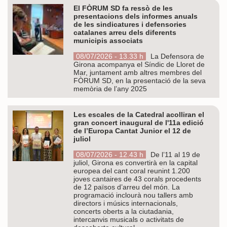
El FÒRUM SD fa ressò de les
presentacions dels informes anuals
de les sindicatures i defensories
catalanes arreu dels diferents
municipis associats
08/07/2026 - 13.33 h
La Defensora de
Girona acompanya el Síndic de Lloret de
Mar, juntament amb altres membres del
FÒRUM SD, en la presentació de la seva
memòria de l’any 2025
Les escales de la Catedral acolliran el
gran concert inaugural de l'11a edició
de l’Europa Cantat Junior el 12 de
juliol
08/07/2026 - 12.43 h
De l’11 al 19 de
juliol, Girona es convertirà en la capital
europea del cant coral reunint 1.200
joves cantaires de 43 corals procedents
de 12 països d’arreu del món. La
programació inclourà nou tallers amb
directors i músics internacionals,
concerts oberts a la ciutadania,
intercanvis musicals o activitats de